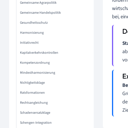
fördern
Gemeinsame Agrarpolitik
wirtsch
Gemeinsame Handelspolitik
bei, ei
Gesundheitsschutz
Harmonisierung
St
Initiativrecht
ab
Kapitalverkehrskontrollen
vo
Kompetenzordnung
Mindestharmonisierung
Nichtigkeitsklage
Be
Gr
Ratsformationen
de
Rechtsangleichung
Zi
Schadensersatzklage
Schengen-Integration