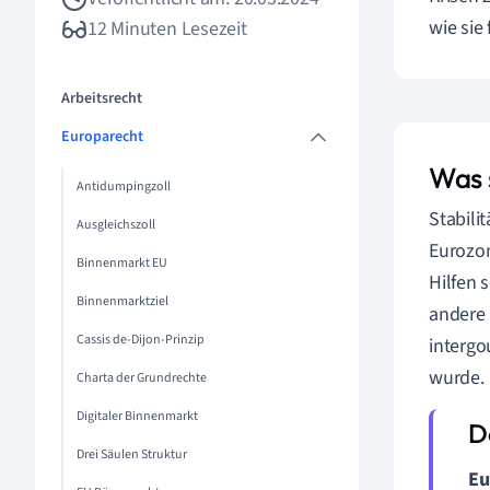
wie sie
12 Minuten Lesezeit
Arbeitsrecht
Europarecht
Was s
Antidumpingzoll
Stabili
Ausgleichszoll
Eurozon
Binnenmarkt EU
Hilfen 
Binnenmarktziel
andere 
Cassis de-Dijon-Prinzip
intergo
wurde.
Charta der Grundrechte
Digitaler Binnenmarkt
Drei Säulen Struktur
Eu