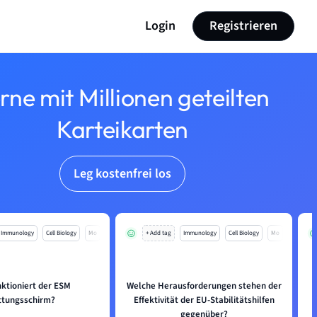
Login
Registrieren
rne mit Millionen geteilten
Karteikarten
Leg kostenfrei los
Immunology
Cell Biology
Mo
+ Add tag
Immunology
Cell Biology
Mo
nktioniert der ESM
Welche Herausforderungen stehen der
ttungsschirm?
Effektivität der EU-Stabilitätshilfen
gegenüber?