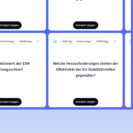
Antwort zeigen
Antwort zeigen
Immunology
Cell Biology
Mo
+ Add tag
Immunology
Cell Biology
Mo
nktioniert der ESM
Welche Herausforderungen stehen der
ttungsschirm?
Effektivität der EU-Stabilitätshilfen
gegenüber?
Antwort zeigen
Antwort zeigen