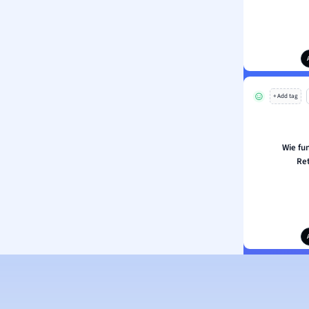
+ Add tag
Wie fu
Re