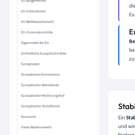
EU Bürgerrechte
di
EU Institutionen
Eu
EU Wettbewerbsrecht
EU-Fusionskontrolle
Be
Eigenmittel der EU
be
Einheitliche Europäische Akte
zu
Eurogruppe
Europäische Kommission
Europäischer Betriebsrat
Europäischer Rechnungshof
Stab
Europäischer Sozialfonds
Ein
Sta
Eurozone
und wir
Freier Warenverkehr