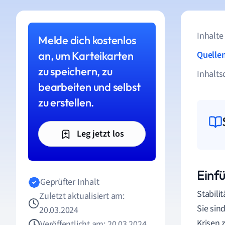
Inhalte
Melde dich kostenlos
an, um Karteikarten
Quelle
zu speichern, zu
Inhalts
bearbeiten und selbst
zu erstellen.
Leg jetzt los
Einfü
Geprüfter Inhalt
Stabili
Zuletzt aktualisiert am:
Sie sin
20.03.2024
Krisen 
Veröffentlicht am: 20.03.2024