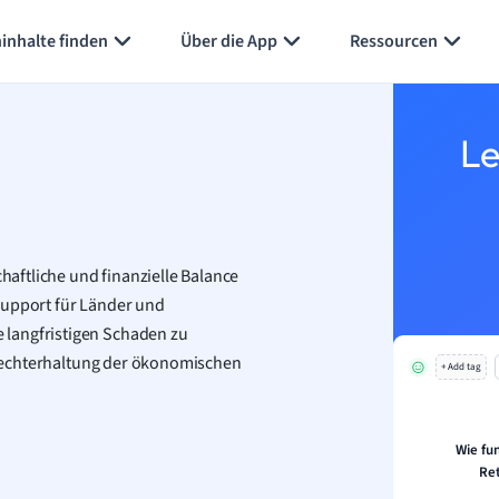
inhalte finden
Über die App
Ressourcen
Le
chaftliche und finanzielle Balance
Support für Länder und
 langfristigen Schaden zu
ufrechterhaltung der ökonomischen
+ Add tag
Wie fu
Re