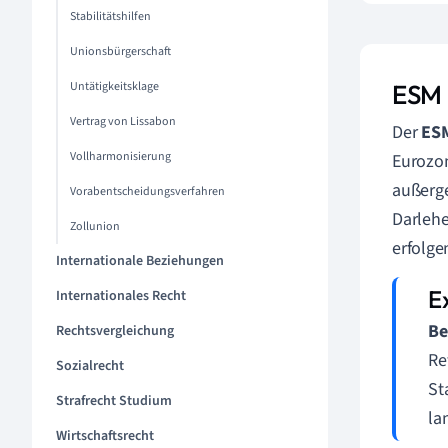
Stabilitätshilfen
Unionsbürgerschaft
Untätigkeitsklage
ESM 
Vertrag von Lissabon
Der
ESM
Vollharmonisierung
Eurozon
außerge
Vorabentscheidungsverfahren
Darlehe
Zollunion
erfolge
Internationale Beziehungen
Internationales Recht
Be
Rechtsvergleichung
Re
Sozialrecht
St
Strafrecht Studium
la
Wirtschaftsrecht