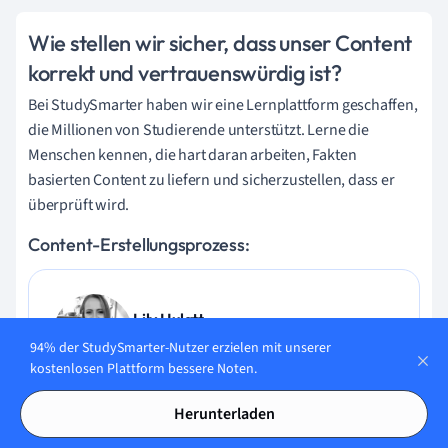
Wie stellen wir sicher, dass unser Content
korrekt und vertrauenswürdig ist?
Bei StudySmarter haben wir eine Lernplattform geschaffen,
die Millionen von Studierende unterstützt. Lerne die
Menschen kennen, die hart daran arbeiten, Fakten
basierten Content zu liefern und sicherzustellen, dass er
überprüft wird.
Content-Erstellungsprozess:
Lily Hulatt
Digital Content Specialist
94% der StudySmarter-Nutzer erzielen mit unserer
kostenlosen Plattform bessere Noten.
Lily Hulatt ist Digital Content Specialist mit über drei
Herunterladen
Jahren Erfahrung in Content-Strategie und Curriculum-
Design. Sie hat 2022 ihren Doktortitel in Englischer Literatur