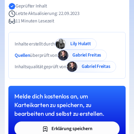
Geprüfter Inhalt
Letzte Aktualisierung: 22.09.2023
11 Minuten Lesezeit
Lily Hulatt
Inhalte erstellt durch
Gabriel Freitas
Quellen
überprüft von
Gabriel Freitas
Inhaltsqualität geprüft von
Melde dich kostenlos an, um
Karteikarten zu speichern, zu
bearbeiten und selbst zu erstellen.
Erklärung speichern