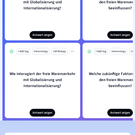
mit Globalisierung und
den freien Warenver
Internationalisierung?
beeinflussen?
Antwort zeigen
Antwort zeigen
+ Add tag
Immunology
Cell Biology
Mo
+ Add tag
Immunology
Cell
Wie interagiert der freie Warenverkehr
Welche zukünftige Faktore
mit Globalisierung und
den freien Warenver
Internationalisierung?
beeinflussen?
Antwort zeigen
Antwort zeigen