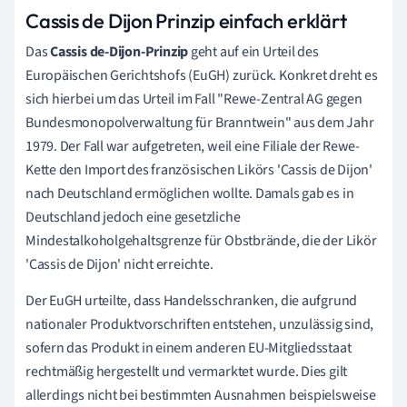
Cassis de Dijon Prinzip einfach erklärt
Das
Cassis de-Dijon-Prinzip
geht auf ein Urteil des
Europäischen Gerichtshofs (EuGH) zurück. Konkret dreht es
sich hierbei um das Urteil im Fall "Rewe-Zentral AG gegen
Bundesmonopolverwaltung für Branntwein" aus dem Jahr
1979. Der Fall war aufgetreten, weil eine Filiale der Rewe-
Kette den Import des französischen Likörs 'Cassis de Dijon'
nach Deutschland ermöglichen wollte. Damals gab es in
Deutschland jedoch eine gesetzliche
Mindestalkoholgehaltsgrenze für Obstbrände, die der Likör
'Cassis de Dijon' nicht erreichte.
Der EuGH urteilte, dass Handelsschranken, die aufgrund
nationaler Produktvorschriften entstehen, unzulässig sind,
sofern das Produkt in einem anderen EU-Mitgliedsstaat
rechtmäßig hergestellt und vermarktet wurde. Dies gilt
allerdings nicht bei bestimmten Ausnahmen beispielsweise