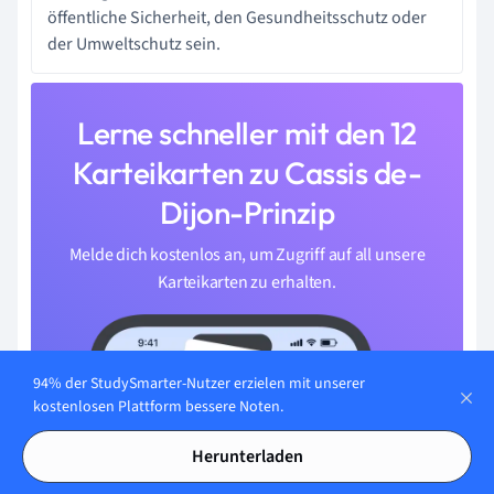
öffentliche Sicherheit, den Gesundheitsschutz oder
der Umweltschutz sein.
Lerne schneller mit den 12
Karteikarten zu Cassis de-
Dijon-Prinzip
Melde dich kostenlos an, um Zugriff auf all unsere
Karteikarten zu erhalten.
94% der StudySmarter-Nutzer erzielen mit unserer
kostenlosen Plattform bessere Noten.
Herunterladen