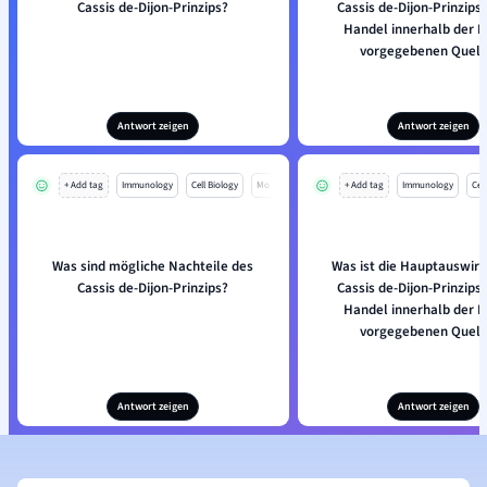
Cassis de-Dijon-Prinzips?
Cassis de-Dijon-Prinzips
Handel innerhalb der E
vorgegebenen Quell
Antwort zeigen
Antwort zeigen
+ Add tag
Immunology
Cell Biology
Mo
+ Add tag
Immunology
Cell
Was sind mögliche Nachteile des
Was ist die Hauptauswir
Cassis de-Dijon-Prinzips?
Cassis de-Dijon-Prinzips
Handel innerhalb der E
vorgegebenen Quell
Antwort zeigen
Antwort zeigen