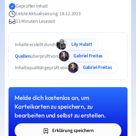
Geprüfter Inhalt
Letzte Aktualisierung: 18.12.2023
13 Minuten Lesezeit
Lily Hulatt
Inhalte erstellt durch
Gabriel Freitas
Quellen
überprüft von
Gabriel Freitas
Inhaltsqualität geprüft von
Melde dich kostenlos an, um
Karteikarten zu speichern, zu
bearbeiten und selbst zu erstellen.
Erklärung speichern