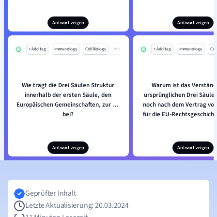
Antwort zeigen
Antwort zeigen
+ Add tag
Immunology
Cell Biology
Mo
+ Add tag
Immunology
Cell
Wie trägt die Drei Säulen Struktur
Warum ist das Verständ
innerhalb der ersten Säule, den
ursprünglichen Drei Säule
Europäischen Gemeinschaften, zur EU
noch nach dem Vertrag von
bei?
für die EU-Rechtsgeschicht
Antwort zeigen
Antwort zeigen
Geprüfter Inhalt
Letzte Aktualisierung: 20.03.2024