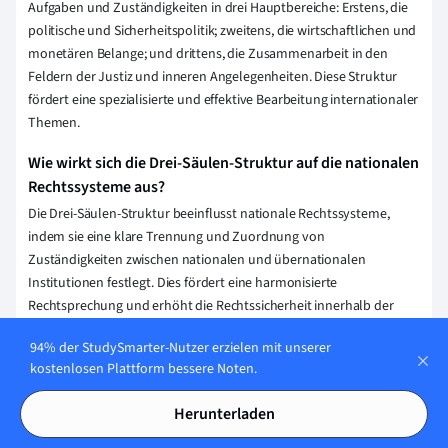
Aufgaben und Zuständigkeiten in drei Hauptbereiche: Erstens, die
politische und Sicherheitspolitik; zweitens, die wirtschaftlichen und
monetären Belange; und drittens, die Zusammenarbeit in den
Feldern der Justiz und inneren Angelegenheiten. Diese Struktur
fördert eine spezialisierte und effektive Bearbeitung internationaler
Themen.
Wie wirkt sich die Drei-Säulen-Struktur auf die nationalen
Rechtssysteme aus?
Die Drei-Säulen-Struktur beeinflusst nationale Rechtssysteme,
indem sie eine klare Trennung und Zuordnung von
Zuständigkeiten zwischen nationalen und übernationalen
Institutionen festlegt. Dies fördert eine harmonisierte
Rechtsprechung und erhöht die Rechtssicherheit innerhalb der
beteiligten Staaten.
94% der StudySmarter-Nutzer erzielen mit unserer
Welche spezifischen Bereiche umfasst die Drei-Säulen-
kostenlosen Plattform bessere Noten.
Struktur im europäischen Recht?
Herunterladen
Die Drei-Säulen-Struktur im europäischen Recht bezieht sich auf die
Europäische Gemeinschaften (EG, jetzt EU), die Gemeinsame