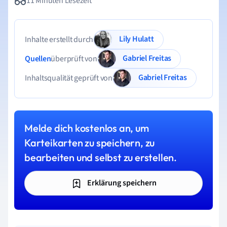
11 Minuten Lesezeit
Lily Hulatt
Inhalte erstellt durch
Gabriel Freitas
Quellen
überprüft von
Gabriel Freitas
Inhaltsqualität geprüft von
Melde dich kostenlos an, um
Karteikarten zu speichern, zu
bearbeiten und selbst zu erstellen.
Erklärung speichern