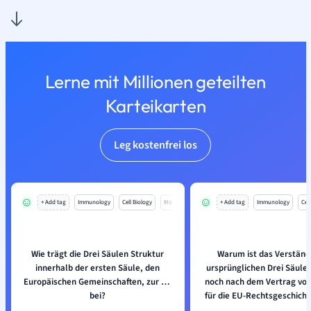
Lerne mit Millionen geteilten
Karteikarten
Leg kostenfrei los
+ Add tag
Immunology
Cell Biology
Mo
+ Add tag
Immunology
Cell
Wie trägt die Drei Säulen Struktur
Warum ist das Verständ
innerhalb der ersten Säule, den
ursprünglichen Drei Säule
Europäischen Gemeinschaften, zur EU
noch nach dem Vertrag von
bei?
für die EU-Rechtsgeschicht