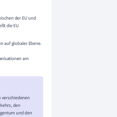
wischen der EU und
eßt die EU
n auf globaler Ebene.
anisationen am
u verschiedenen
rkehrs, den
Eigentum und den