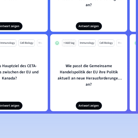
an?
Antwort zeigen
Antwort zeigen
Immunology
Cell Biology
Mo
+ Add tag
Immunology
Cell Biology
Mo
s Hauptziel des CETA-
Wie passt die Gemeinsame
 zwischen der EU und
Handelspolitik der EU ihre Politik
Kanada?
aktuell an neue Herausforderungen
an?
Antwort zeigen
Antwort zeigen