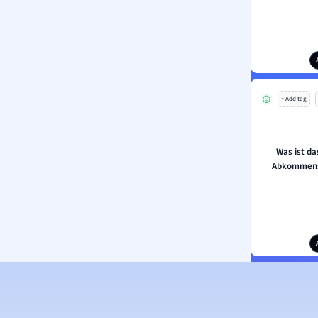
+ Add tag
Was ist da
Abkommens