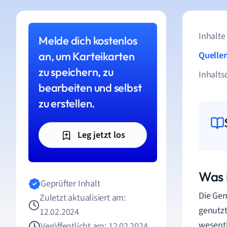
Inhalte
Melde dich kostenlos
an, um Karteikarten
Quelle
zu speichern, zu
Inhalts
bearbeiten und selbst
zu erstellen.
Leg jetzt los
Was 
Geprüfter Inhalt
Die Gem
Zuletzt aktualisiert am:
genutzt
12.02.2024
wesentl
Veröffentlicht am: 12.02.2024