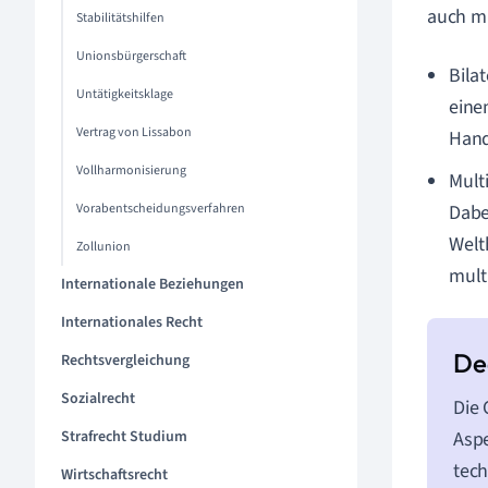
auch mu
Stabilitätshilfen
Unionsbürgerschaft
Bila
Untätigkeitsklage
eine
Vertrag von Lissabon
Hand
Vollharmonisierung
Mult
Vorabentscheidungsverfahren
Dabei
Welt
Zollunion
mult
Internationale Beziehungen
Internationales Recht
Rechtsvergleichung
Sozialrecht
Die
Strafrecht Studium
Aspe
tec
Wirtschaftsrecht