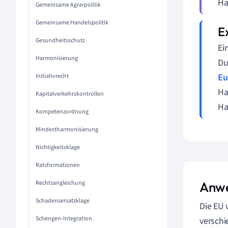
Ha
Gemeinsame Agrarpolitik
Gemeinsame Handelspolitik
Gesundheitsschutz
Ei
Harmonisierung
Du
Eu
Initiativrecht
Ha
Kapitalverkehrskontrollen
Ha
Kompetenzordnung
Mindestharmonisierung
Nichtigkeitsklage
Ratsformationen
Rechtsangleichung
Anwe
Schadensersatzklage
Die EU 
Schengen-Integration
verschi