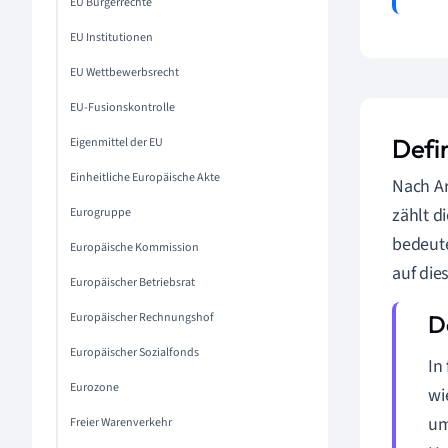
EU Bürgerrechte
EU Institutionen
EU Wettbewerbsrecht
EU-Fusionskontrolle
Defi
Eigenmittel der EU
Einheitliche Europäische Akte
Nach Ar
zählt d
Eurogruppe
bedeute
Europäische Kommission
auf die
Europäischer Betriebsrat
Europäischer Rechnungshof
Europäischer Sozialfonds
In
Eurozone
wi
um
Freier Warenverkehr