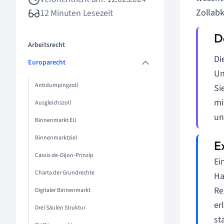
Zollab
12 Minuten Lesezeit
Arbeitsrecht
Di
Europarecht
Un
Antidumpingzoll
Si
mi
Ausgleichszoll
un
Binnenmarkt EU
Binnenmarktziel
Cassis de-Dijon-Prinzip
Ei
Charta der Grundrechte
Ha
Re
Digitaler Binnenmarkt
er
Drei Säulen Struktur
st