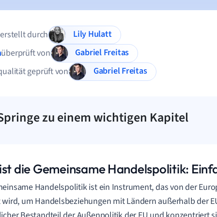
Lily Hulatt
 erstellt durch
Gabriel Freitas
n
überprüft von
Gabriel Freitas
qualität geprüft von
Springe zu einem wichtigen Kapitel
ist die Gemeinsame Handelspolitik: Einf
einsame Handelspolitik ist ein Instrument, das von der Eur
 wird, um Handelsbeziehungen mit Ländern außerhalb der EU z
icher Bestandteil der Außenpolitik der EU und konzentriert s