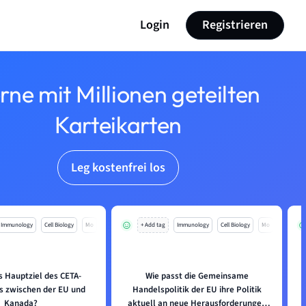
Login
Registrieren
rne mit Millionen geteilten
Karteikarten
Leg kostenfrei los
Immunology
Cell Biology
Mo
+ Add tag
Immunology
Cell Biology
Mo
s Hauptziel des CETA-
Wie passt die Gemeinsame
 zwischen der EU und
Handelspolitik der EU ihre Politik
Kanada?
aktuell an neue Herausforderungen