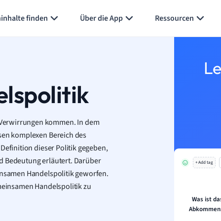
inhalte finden
Über die App
Ressourcen
Le
spolitik
 Verwirrungen kommen. In dem
esen komplexen Bereich des
Definition dieser Politik gegeben,
d Bedeutung erläutert. Darüber
+ Add tag
einsamen Handelspolitik geworfen.
emeinsamen Handelspolitik zu
Was ist da
Abkommens