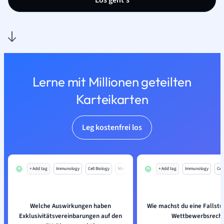
Los geht’s
Lerne mit Millionen geteilten
Karteikarten
Leg kostenfrei los
+ Add tag
Immunology
Cell Biology
Mo
+ Add tag
Immunology
Cell
Welche Auswirkungen haben
Wie machst du eine Fallstu
Exklusivitätsvereinbarungen auf den
Wettbewerbsrecht