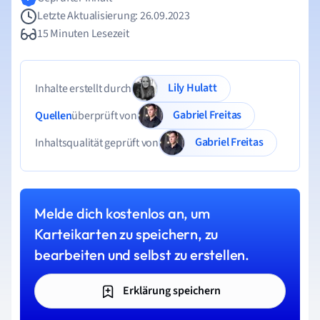
Letzte Aktualisierung: 26.09.2023
15 Minuten Lesezeit
Lily Hulatt
Inhalte erstellt durch
Gabriel Freitas
Quellen
überprüft von
Gabriel Freitas
Inhaltsqualität geprüft von
Melde dich kostenlos an, um
Karteikarten zu speichern, zu
bearbeiten und selbst zu erstellen.
Erklärung speichern