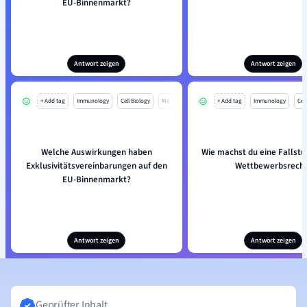
EU-Binnenmarkt?
Antwort zeigen
Antwort zeigen
+ Add tag
Immunology
Cell Biology
Mo
+ Add tag
Immunology
Cell
Welche Auswirkungen haben
Wie machst du eine Fallstu
Exklusivitätsvereinbarungen auf den
Wettbewerbsrecht
EU-Binnenmarkt?
Antwort zeigen
Antwort zeigen
Geprüfter Inhalt