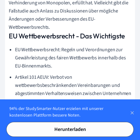
Verhinderung von Monopolen, erfüllt hat. Vielleicht gibt die
Fallstudie auch Anlass zu Diskussionen über mögliche
Änderungen oder Verbesserungen des EU-
Wettbewerbsrechts.
EU Wettbewerbsrecht - Das Wichtigste
EU Wettbewerbsrecht: Regeln und Verordnungen zur
Gewährleistung des fairen Wettbewerbs innerhalb des
EU-Binnenmarkts.
Artikel 101 AEUV: Verbot von
wettbewerbsbeschränkenden Vereinbarungen und
abgestimmten Verhaltensweisen zwischen Unternehmen
wie Preisabsprachen oder Markt- und
94% der StudySmarter-Nutzer erzielen mit unserer
Kundenabgrenzungsvereinbarungen.
kostenlosen Plattform bessere Noten.
Artikel 102 AEUV: Verbot des Missbrauchs einer
beherrschenden Stellung auf dem Markt.
Herunterladen