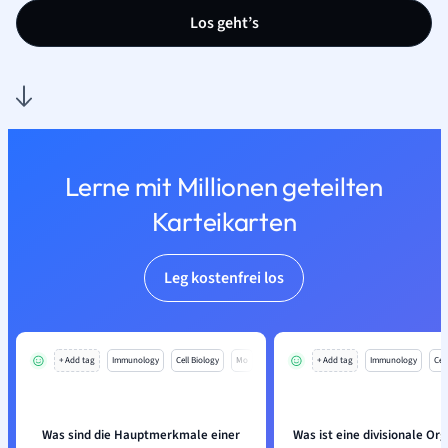
Los geht’s
Lerne mit Millionen geteilten
Karteikarten
Leg kostenfrei los
+ Add tag
Immunology
Cell Biology
Mo
+ Add tag
Immunology
Cell
Was sind die Hauptmerkmale einer
Was ist eine divisionale Or