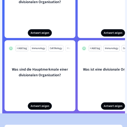
divisionalen Organisation?
Antwort zeigen
Antwort zeigen
+ Add tag
Immunology
Cell Biology
Mo
+ Add tag
Immunology
Cell
Was sind die Hauptmerkmale einer
Was ist eine divisionale Or
divisionalen Organisation?
Antwort zeigen
Antwort zeigen