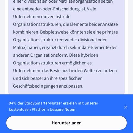
einer divisionalen oder Matrizenorganisation selten
eine entweder-oder-Entscheidung ist. Viele
Unternehmen nutzen hybride
Organisationsstrukturen, die Elemente beider Ansätze
kombinieren. Beispielsweise könnten sie eine primäre
Organisationsstruktur (entweder divisional oder
Matrix) haben, ergänzt durch sekundäre Elemente der
anderen Organisationsform. Diese hybriden
Organisationsstrukturen ermöglichen es
Unternehmen, das Beste aus beiden Welten zu nutzen
und sich besser an ihre spezifischen
Geschäftsbedingungen anzupassen.
Praxisbeispiele: Divisionale Organisation und
94% der StudySmarter-Nutzer erzielen mit unserer
Matrizenorganisation im Vergleich
kostenlosen Plattform bessere Noten.
Praxisbeispiele können die Unterschiede zwischen einer
Herunterladen
divisionalen Organisation und einer Matrizenorganisation