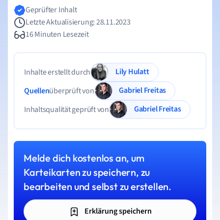
Geprüfter Inhalt
Letzte Aktualisierung: 28.11.2023
16 Minuten Lesezeit
Lily Hulatt
Inhalte erstellt durch
Gabriel Freitas
Quellen
überprüft von
Gabriel Freitas
Inhaltsqualität geprüft von
Melde dich kostenlos an, um
Karteikarten zu speichern, zu
bearbeiten und selbst zu erstellen.
Erklärung speichern