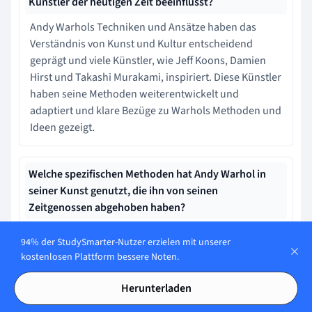
Künstler der heutigen Zeit beeinflusst?
Andy Warhols Techniken und Ansätze haben das
Verständnis von Kunst und Kultur entscheidend
geprägt und viele Künstler, wie Jeff Koons, Damien
Hirst und Takashi Murakami, inspiriert. Diese Künstler
haben seine Methoden weiterentwickelt und
adaptiert und klare Bezüge zu Warhols Methoden und
Ideen gezeigt.
Welche spezifischen Methoden hat Andy Warhol in
seiner Kunst genutzt, die ihn von seinen
Zeitgenossen abgehoben haben?
Warhol hat sich des Siebdrucks und der
94% der StudySmarter-Nutzer erzielen mit unserer
Reproduktionstechniken bedient, um alltägliche
kostenlosen Plattform bessere Noten.
Gegenstände und Konsumprodukte in Kunstwerke zu
transformieren. Außerdem nutzte er gezielt den
Herunterladen
Konsumismus als Inspirationsquelle für seine