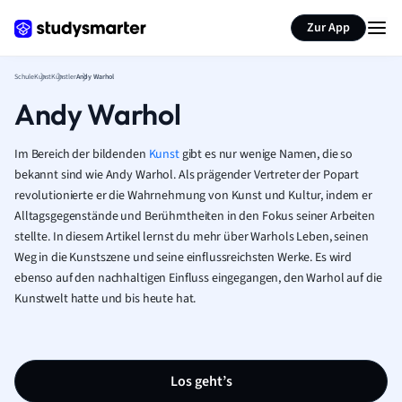
Karteikarten erstellen
Seite zusammenfassen
Zur App
Schule
Kunst
Künstler
Andy Warhol
Andy Warhol
Im Bereich der bildenden
Kunst
gibt es nur wenige Namen, die so
bekannt sind wie Andy Warhol. Als prägender Vertreter der Popart
revolutionierte er die Wahrnehmung von Kunst und Kultur, indem er
Alltagsgegenstände und Berühmtheiten in den Fokus seiner Arbeiten
stellte. In diesem Artikel lernst du mehr über Warhols Leben, seinen
Weg in die Kunstszene und seine einflussreichsten Werke. Es wird
ebenso auf den nachhaltigen Einfluss eingegangen, den Warhol auf die
Kunstwelt hatte und bis heute hat.
Los geht’s