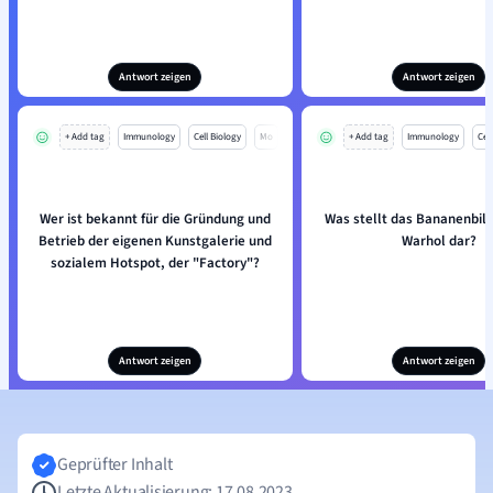
Antwort zeigen
Antwort zeigen
+ Add tag
Immunology
Cell Biology
Mo
+ Add tag
Immunology
Cell
Wer ist bekannt für die Gründung und
Was stellt das Bananenbil
Betrieb der eigenen Kunstgalerie und
Warhol dar?
sozialem Hotspot, der "Factory"?
Antwort zeigen
Antwort zeigen
Geprüfter Inhalt
Letzte Aktualisierung: 17.08.2023