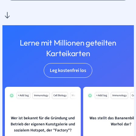
Lerne mit Millionen geteilten
Karteikarten
Leg kostenfrei los
+ Add tag
Immunology
Cell Biology
Mo
+ Add tag
Immunology
Cell
Wer ist bekannt für die Gründung und
Was stellt das Bananenbil
Betrieb der eigenen Kunstgalerie und
Warhol dar?
sozialem Hotspot, der "Factory"?