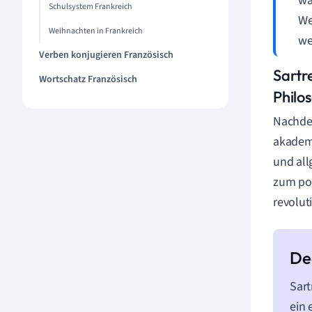
wa
Schulsystem Frankreich
We
Weihnachten in Frankreich
we
Verben konjugieren Französisch
Sartr
Wortschatz Französisch
Philo
Nachdem
akademi
und all
zum pol
revolut
Sart
ein 