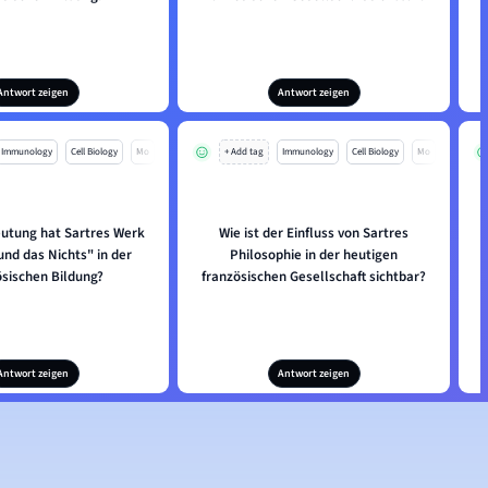
Antwort zeigen
Antwort zeigen
Immunology
Cell Biology
Mo
+ Add tag
Immunology
Cell Biology
Mo
utung hat Sartres Werk
Wie ist der Einfluss von Sartres
und das Nichts" in der
Philosophie in der heutigen
ösischen Bildung?
französischen Gesellschaft sichtbar?
Antwort zeigen
Antwort zeigen