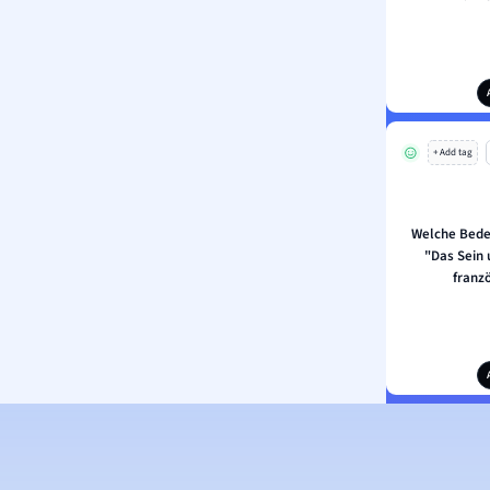
+ Add tag
Welche Bede
"Das Sein 
franz