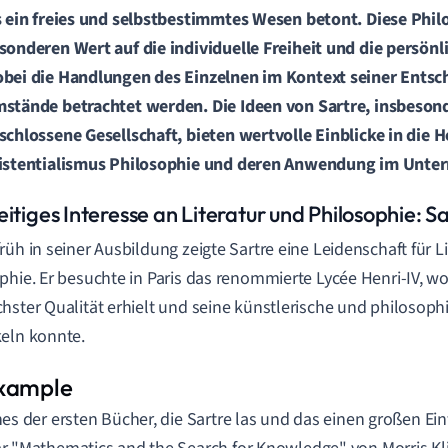
s ein freies und selbstbestimmtes Wesen betont. Diese Phil
sonderen Wert auf die individuelle Freiheit und die persön
bei die Handlungen des Einzelnen im Kontext seiner Ents
stände betrachtet werden. Die Ideen von Sartre, insbesond
schlossene Gesellschaft, bieten wertvolle Einblicke in die
istentialismus Philosophie und deren Anwendung im Unterr
itiges Interesse an Literatur und Philosophie: Sa
rüh in seiner Ausbildung zeigte Sartre eine Leidenschaft für L
phie. Er besuchte in Paris das renommierte Lycée Henri-IV, w
hster Qualität erhielt und seine künstlerische und philosop
eln konnte.
nes der ersten Bücher, die Sartre las und das einen großen Einf