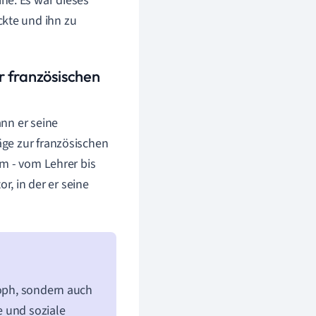
ne. Es war dieses
ckte und ihn zu
r französischen
nn er seine
ge zur französischen
m - vom Lehrer bis
r, in der er seine
soph, sondern auch
e und soziale