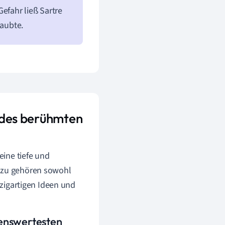
efahr ließ Sartre
laubte.
k des berühmten
eine tiefe und
Dazu gehören sowohl
nzigartigen Ideen und
kenswertesten