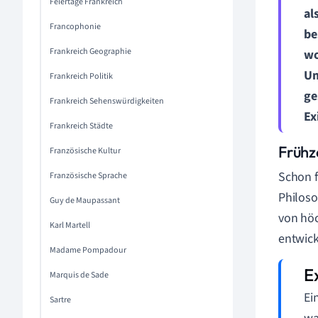
Feiertage Frankreich
al
Francophonie
be
Frankreich Geographie
wo
Um
Frankreich Politik
ge
Frankreich Sehenswürdigkeiten
Ex
Frankreich Städte
Frühze
Französische Kultur
Schon f
Französische Sprache
Philoso
Guy de Maupassant
von höc
Karl Martell
entwick
Madame Pompadour
Marquis de Sade
Ei
Sartre