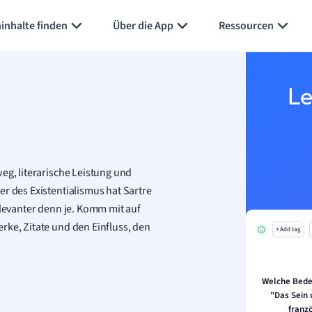
Karteikarten erstellen
Seite zusammenfassen
inhalte finden
Über die App
Ressourcen
Le
eg, literarische Leistung und
r des Existentialismus hat Sartre
elevanter denn je. Komm mit auf
rke, Zitate und den Einfluss, den
+ Add tag
Welche Bede
"Das Sein 
franz