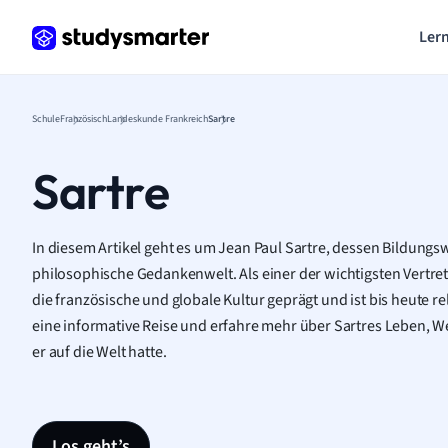
Lern
Schule
Französisch
Landeskunde Frankreich
Sartre
Sartre
In diesem Artikel geht es um Jean Paul Sartre, dessen Bildungsw
philosophische Gedankenwelt. Als einer der wichtigsten Vertrete
die französische und globale Kultur geprägt und ist bis heute r
eine informative Reise und erfahre mehr über Sartres Leben, We
er auf die Welt hatte.
Los geht’s