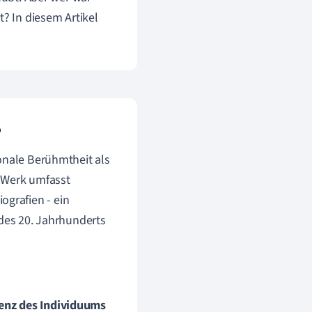
? In diesem Artikel
?
onale Berühmtheit als
s Werk umfasst
grafien - ein
 des 20. Jahrhunderts
stenz des Individuums