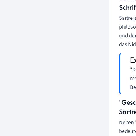
Schri
Sartre 
philoso
und der
das Nic
"D
me
Be
"Gesc
Sartr
Neben "
bedeute