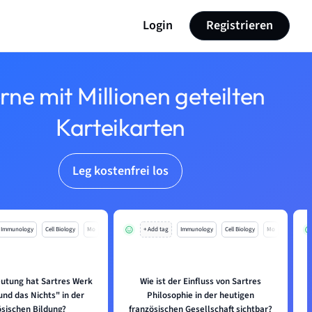
Login
Registrieren
rne mit Millionen geteilten
Karteikarten
Leg kostenfrei los
Immunology
Cell Biology
Mo
+ Add tag
Immunology
Cell Biology
Mo
utung hat Sartres Werk
Wie ist der Einfluss von Sartres
und das Nichts" in der
Philosophie in der heutigen
ösischen Bildung?
französischen Gesellschaft sichtbar?