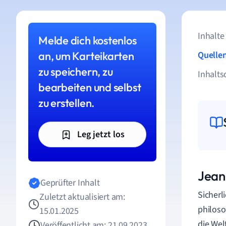
Inhalte
Melde dich kostenlos
an, um Karteikarten
Quelle
zu speichern, zu
Inhalts
bearbeiten und selbst
zu erstellen.
Leg jetzt los
Jean
Geprüfter Inhalt
Sicherl
Zuletzt aktualisiert am:
philoso
15.01.2025
die Wel
Veröffentlicht am: 21.09.2023