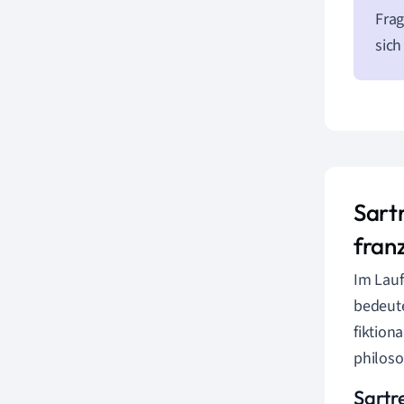
Frag
sich
Sartr
fran
Im Lauf
bedeute
fiktion
philoso
Sartr