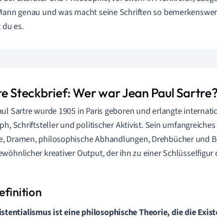
Mann genau und was macht seine Schriften so bemerkenswert
 du es.
re Steckbrief: Wer war Jean Paul Sartre
ul Sartre wurde 1905 in Paris geboren und erlangte internati
ph, Schriftsteller und politischer Aktivist. Sein umfangreiche
 Dramen, philosophische Abhandlungen, Drehbücher und Bio
wöhnlicher kreativer Output, der ihn zu einer Schlüsselfigur
istentialismus ist eine philosophische Theorie, die die Exi