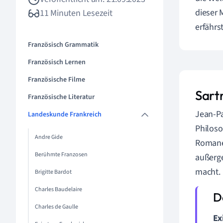
dieser 
11 Minuten Lesezeit
erfährst
Französisch Grammatik
Französisch Lernen
Französische Filme
Sart
Französische Literatur
Jean-Pa
Landeskunde Frankreich
Philoso
Andre Gide
Romane,
Berühmte Franzosen
außerge
macht.
Brigitte Bardot
Charles Baudelaire
Charles de Gaulle
Ex