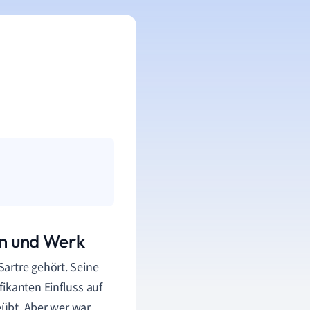
en und Werk
artre gehört. Seine
ikanten Einfluss auf
eübt. Aber wer war