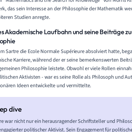
r "Mathematics and the Search for Knowledge" von Morris Kli
rk, das sein Interesse an der Philosophie der Mathematik we
iteren Studien anregte.
es Akademische Laufbahn und seine Beiträge zu
sophie
 Sartre die Ecole Normale Supérieure absolviert hatte, bega
sche Karriere, während der er seine bemerkenswerten Beiträ
gemeinen Philosophie leistete. Obwohl er viele Rollen einnah
itischen Aktivisten - war es seine Rolle als Philosoph und Auto
ionären Ideen entwickelte und vermittelte.
re war nicht nur ein herausragender Schriftsteller und Philo
engagierter politischer Aktivist. Sein Engagement für politisch