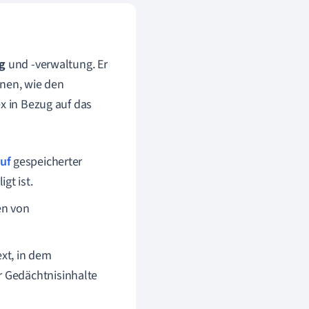
g
und -verwaltung. Er
onen, wie den
x in Bezug auf das
uf
gespeicherter
gt ist.
en von
ext, in dem
r Gedächtnisinhalte