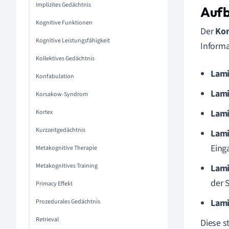
Implizites Gedächtnis
Aufb
Kognitive Funktionen
Der
Kor
Kognitive Leistungsfähigkeit
Informa
Kollektives Gedächtnis
Lami
Konfabulation
Lami
Korsakow-Syndrom
Lami
Kortex
Kurzzeitgedächtnis
Lami
Eing
Metakognitive Therapie
Metakognitives Training
Lami
der 
Primacy Effekt
Lami
Prozedurales Gedächtnis
Retrieval
Diese s