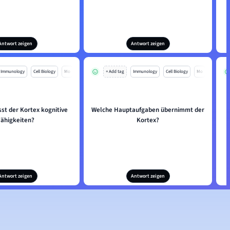
Antwort zeigen
Antwort zeigen
Immunology
Cell Biology
Mo
+ Add tag
Immunology
Cell Biology
Mo
sst der Kortex kognitive
Welche Hauptaufgaben übernimmt der
Fähigkeiten?
Kortex?
Antwort zeigen
Antwort zeigen