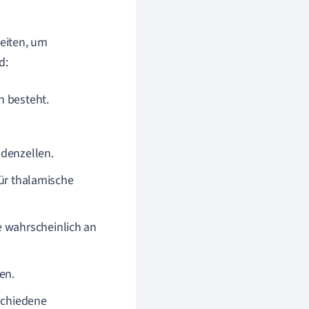
eiten, um
d:
n besteht.
idenzellen.
für thalamische
e wahrscheinlich an
en.
schiedene