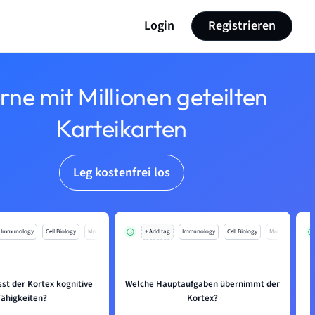
Login
Registrieren
rne mit Millionen geteilten
Karteikarten
Leg kostenfrei los
Immunology
Cell Biology
Mo
+ Add tag
Immunology
Cell Biology
Mo
sst der Kortex kognitive
Welche Hauptaufgaben übernimmt der
Fähigkeiten?
Kortex?