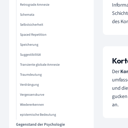
Informa
Retrograde Amnesie
Schicht
Schemata
des Kor
Selbstsicherheit
Spaced Repetition
Speicherung
Suggestibilität
Kort
Transiente globale Amnesie
Der
Kor
Traumdeutung
umfasse
Verdrängung
und die
Vergessenskurve
gucken 
an.
Wiedererkennen
epistemische Bedeutung
Gegenstand der Psychologie