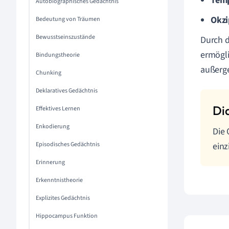
Temp
Autobiographisches Gedächtnis
Okzi
Bedeutung von Träumen
Bewusstseinszustände
Durch d
ermögli
Bindungstheorie
außerge
Chunking
Deklaratives Gedächtnis
Effektives Lernen
Enkodierung
Die 
Episodisches Gedächtnis
einz
Erinnerung
Erkenntnistheorie
Explizites Gedächtnis
Hippocampus Funktion