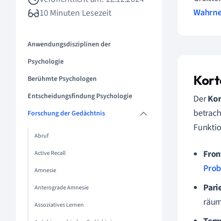
Wahrn
10 Minuten Lesezeit
Anwendungsdisziplinen der
Psychologie
Kort
Berühmte Psychologen
Entscheidungsfindung Psychologie
Der
Kor
betrach
Forschung der Gedächtnis
Funktio
Abruf
Fron
Active Recall
Prob
Amnesie
Pari
Anterograde Amnesie
räum
Assoziatives Lernen