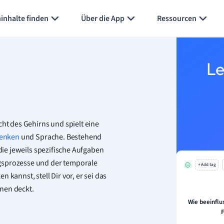
Karteikarten erstellen
Seite zusammenfassen
inhalte finden
Über die App
Ressourcen
Le
cht des Gehirns und spielt eine
enken
und Sprache. Bestehend
 die jeweils spezifische Aufgaben
ngsprozesse und der temporale
+ Add tag
 kannst, stell Dir vor, er sei das
nen deckt.
Wie beeinflu