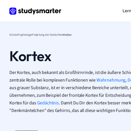
Lern
Schule
Psychologie
Forschung der Gedächtnis
Kortex
Kortex
Der Kortex, auch bekannt als Großhirnrinde, ist die äußere Schi
zentrale Rolle bei komplexen Funktionen wie
Wahrnehmung
,
D
aus grauer Substanz, ist er in verschiedene Bereiche unterteilt,
übernehmen, zum Beispiel der frontale Kortex für Entscheidu
Kortex für das
Gedächtnis
. Damit Du Dir den Kortex besser merken
"Denkmäntelchen" des Gehirns, das all diese wichtigen Funktio