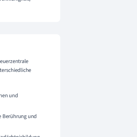
teuerzentrale
nterschiedliche
anen und
re Berührung und