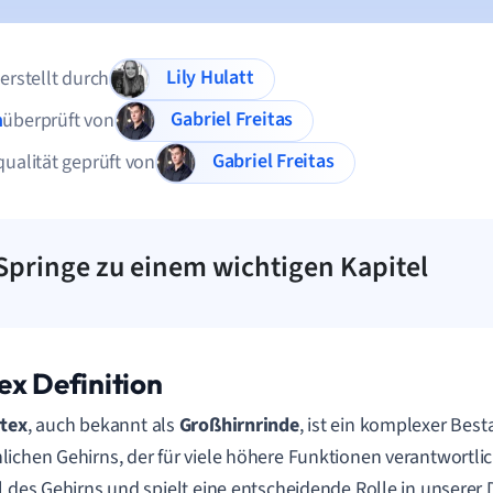
Lily Hulatt
 erstellt durch
Gabriel Freitas
n
überprüft von
Gabriel Freitas
qualität geprüft von
Springe zu einem wichtigen Kapitel
ex Definition
tex
, auch bekannt als
Großhirnrinde
, ist ein komplexer Best
ichen Gehirns, der für viele höhere Funktionen verantwortlich
l des Gehirns und spielt eine entscheidende Rolle in unserer 