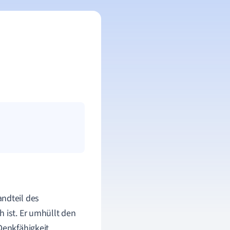
andteil des
 ist. Er umhüllt den
Denkfähigkeit,