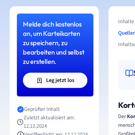
Inhalte
Melde dich kostenlos
an, um Karteikarten
Quelle
zu speichern, zu
Inhalts
bearbeiten und selbst
zu erstellen.
Leg jetzt los
Kort
Geprüfter Inhalt
Der
Kor
Zuletzt aktualisiert am:
menschl
12.12.2024
Großtei
Veröffentlicht am: 12.12.2024