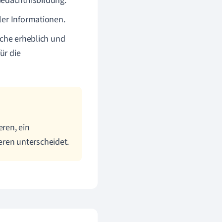
Gedächtnisbildung.
ller Informationen.
äche erheblich und
ür die
eren, ein
eren unterscheidet.