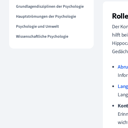
Grundlagendisziplinen der Psychologie
Roll
Hauptströmungen der Psychologie
Der Kor
Psychologie und Umwelt
hilft b
Wissenschaftliche Psychologie
Hippoca
Gedächt
Abru
Info
Lang
Lang
Kont
Erin
wicht