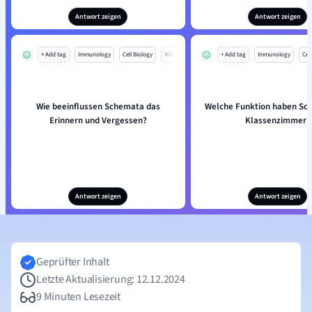
Antwort zeigen
Antwort zeigen
+ Add tag
Immunology
Cell Biology
Mo
+ Add tag
Immunology
Cell
Wie beeinflussen Schemata das
Welche Funktion haben Sc
Erinnern und Vergessen?
Klassenzimmer?
Antwort zeigen
Antwort zeigen
Geprüfter Inhalt
Letzte Aktualisierung: 12.12.2024
9 Minuten Lesezeit