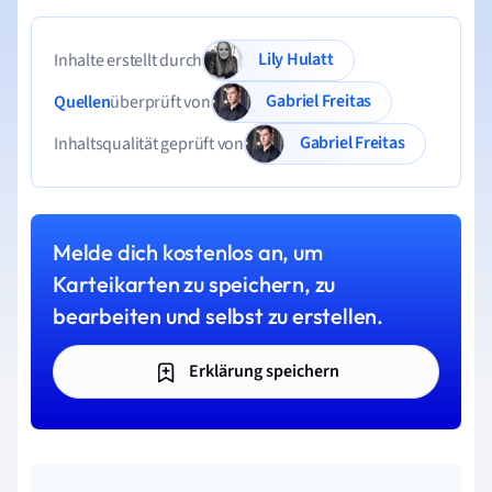
Lily Hulatt
Inhalte erstellt durch
Gabriel Freitas
Quellen
überprüft von
Gabriel Freitas
Inhaltsqualität geprüft von
Melde dich kostenlos an, um
Karteikarten zu speichern, zu
bearbeiten und selbst zu erstellen.
Erklärung speichern