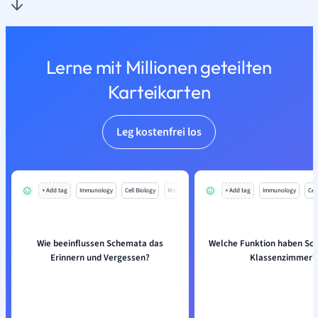
Lerne mit Millionen geteilten
Karteikarten
Leg kostenfrei los
+ Add tag
Immunology
Cell Biology
Mo
+ Add tag
Immunology
Cell
Wie beeinflussen Schemata das
Welche Funktion haben Sc
Erinnern und Vergessen?
Klassenzimmer?