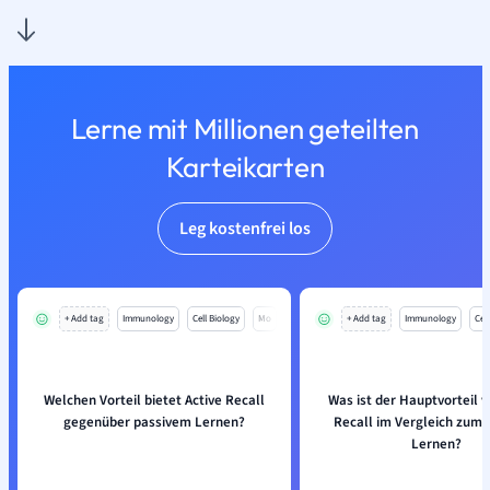
Lerne mit Millionen geteilten
Karteikarten
Leg kostenfrei los
+ Add tag
Immunology
Cell Biology
Mo
+ Add tag
Immunology
Cell
Welchen Vorteil bietet Active Recall
Was ist der Hauptvorteil v
gegenüber passivem Lernen?
Recall im Vergleich zum 
Lernen?