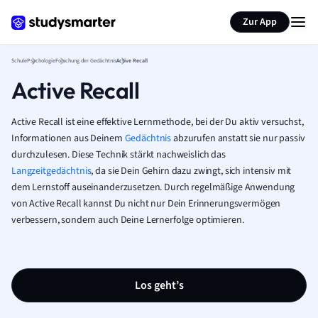
Karteikarten erstellen
Seite zusammenfassen
Zur App
Schule
Psychologie
Forschung der Gedächtnis
Active Recall
Active Recall
Active Recall ist eine effektive Lernmethode, bei der Du aktiv versuchst,
Informationen aus Deinem
Gedächtnis
abzurufen anstatt sie nur passiv
durchzulesen. Diese Technik stärkt nachweislich das
Langzeitgedächtnis
, da sie Dein Gehirn dazu zwingt, sich intensiv mit
dem Lernstoff auseinanderzusetzen. Durch regelmäßige Anwendung
von Active Recall kannst Du nicht nur Dein Erinnerungsvermögen
verbessern, sondern auch Deine Lernerfolge optimieren.
Los geht’s