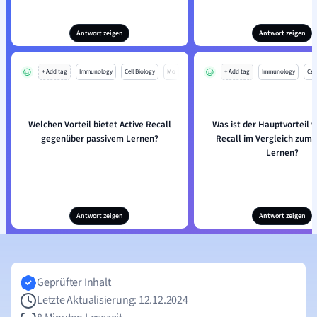
Antwort zeigen
Antwort zeigen
+ Add tag
Immunology
Cell Biology
Mo
+ Add tag
Immunology
Cell
Welchen Vorteil bietet Active Recall
Was ist der Hauptvorteil v
gegenüber passivem Lernen?
Recall im Vergleich zum 
Lernen?
Antwort zeigen
Antwort zeigen
Geprüfter Inhalt
Letzte Aktualisierung: 12.12.2024