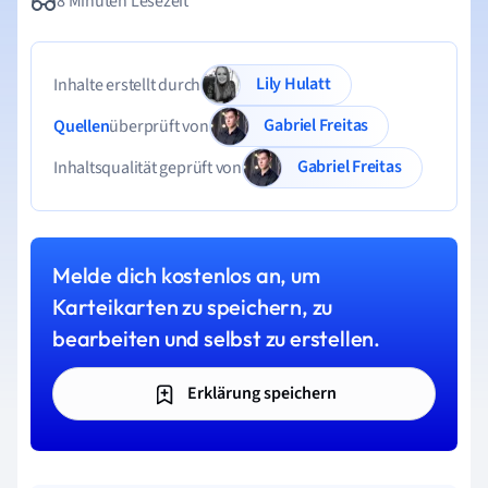
8 Minuten Lesezeit
Lily Hulatt
Inhalte erstellt durch
Gabriel Freitas
Quellen
überprüft von
Gabriel Freitas
Inhaltsqualität geprüft von
Melde dich kostenlos an, um
Karteikarten zu speichern, zu
bearbeiten und selbst zu erstellen.
Erklärung speichern