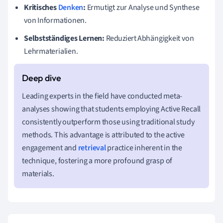
Kritisches
Denken
:
Ermutigt zur Analyse und Synthese
von Informationen.
Selbstständiges Lernen:
Reduziert Abhängigkeit von
Lehrmaterialien.
Leading experts in the field have conducted meta-
analyses showing that students employing Active Recall
consistently outperform those using traditional study
methods. This advantage is attributed to the active
engagement and
retrieval
practice inherent in the
technique, fostering a more profound grasp of
materials.