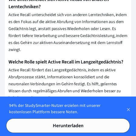
Lerntechniken?
Active Recall unterscheidet sich von anderen Lerntechniken, indem
es den Fokus auf die aktive Abrufung von Informationen aus dem
Gedächtnis legt, anstatt passives Wiederholen oder Lesen. Es
fördert tiefere Verarbeitung und bessere Gedächtnisleistung, indem
es das Gehirn zur aktiven Auseinandersetzung mit dem Lernstoff
zwingt.
Welche Rolle spielt Active Recall im Langzeitgedächtnis?
Active Recall fördert das Langzeitgedächtnis, indem es aktive
Abrufprozesse stärkt, Informationen konsolidiert und die
neuronalen Verbindungen im Gehirn festigt. Es hilft, gelerntes
Wissen durch regelmäßiges Abrufen und Wiederholen besser zu
behalten und zu verankern.
94% der StudySmarter-Nutzer erzielen mit unserer
Wie kann man Active Recall in den Alltag integrieren?
kostenlosen Plattform bessere Noten.
Du kannst Active Recall in deinen Alltag integrieren, indem du
Herunterladen
regelmäßig Wissensfragen zu gelernten Themen formulierst und
beantwortest. Nutze Karteikarten oder Apps zur Unterstützung