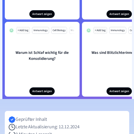
Antwort zeigen
Antwort zeigen
+ Add tag
Immunology
Cell Biology
Mo
+ Add tag
Immunology
Cell
Warum ist Schlaf wichtig für die
Was sind Blitzlichterinn
Konsolidierung?
Antwort zeigen
Antwort zeigen
Geprüfter Inhalt
Letzte Aktualisierung: 12.12.2024