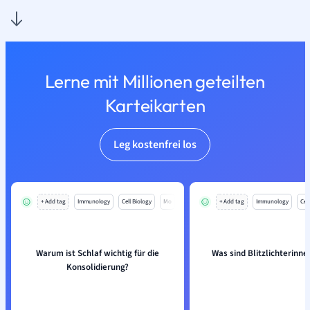
Lerne mit Millionen geteilten
Karteikarten
Leg kostenfrei los
+ Add tag
Immunology
Cell Biology
Mo
+ Add tag
Immunology
Cell
Warum ist Schlaf wichtig für die
Was sind Blitzlichterinn
Konsolidierung?