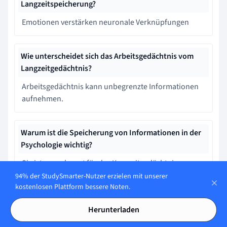
Langzeitspeicherung?
Emotionen verstärken neuronale Verknüpfungen
Wie unterscheidet sich das Arbeitsgedächtnis vom
Langzeitgedächtnis?
Arbeitsgedächtnis kann unbegrenzte Informationen
aufnehmen.
Warum ist die Speicherung von Informationen in der
Psychologie wichtig?
Sie ist nur relevant für das Kurzzeitgedächtnis.
94% der StudySmarter-Nutzer erzielen mit unserer
kostenlosen Plattform bessere Noten.
Lerne schneller mit den 12
Herunterladen
Karteikarten zu Speicherung