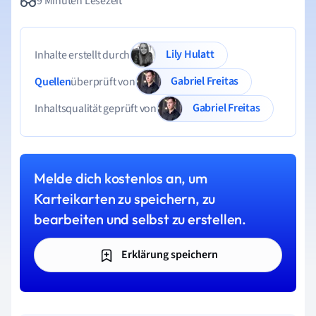
9 Minuten Lesezeit
Lily Hulatt
Inhalte erstellt durch
Gabriel Freitas
Quellen
überprüft von
Gabriel Freitas
Inhaltsqualität geprüft von
Melde dich kostenlos an, um
Karteikarten zu speichern, zu
bearbeiten und selbst zu erstellen.
Erklärung speichern