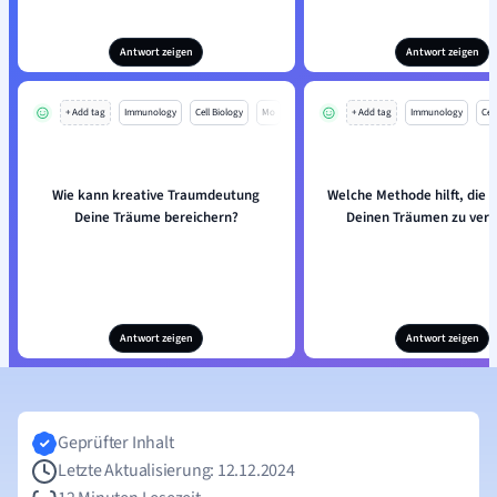
Antwort zeigen
Antwort zeigen
+ Add tag
Immunology
Cell Biology
Mo
+ Add tag
Immunology
Cell
Wie kann kreative Traumdeutung
Welche Methode hilft, die 
Deine Träume bereichern?
Deinen Träumen zu ver
Antwort zeigen
Antwort zeigen
Geprüfter Inhalt
Letzte Aktualisierung: 12.12.2024