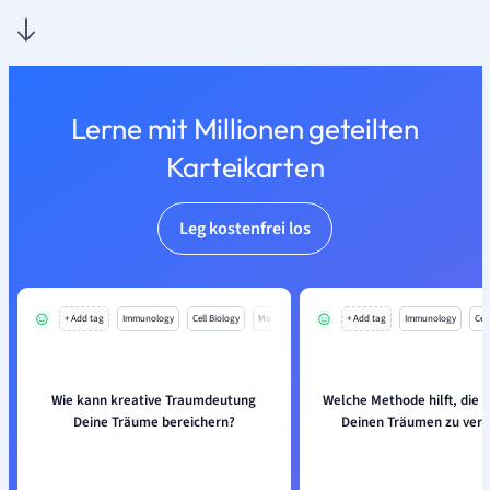
Lerne mit Millionen geteilten
Karteikarten
Leg kostenfrei los
+ Add tag
Immunology
Cell Biology
Mo
+ Add tag
Immunology
Cell
Wie kann kreative Traumdeutung
Welche Methode hilft, die 
Deine Träume bereichern?
Deinen Träumen zu ver