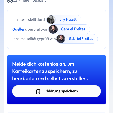
12 Minuten Lesezeit
Lily Hulatt
Inhalte erstellt durch
Gabriel Freitas
Quellen
überprüft von
Gabriel Freitas
Inhaltsqualität geprüft von
Melde dich kostenlos an, um
Karteikarten zu speichern, zu
bearbeiten und selbst zu erstellen.
Erklärung speichern