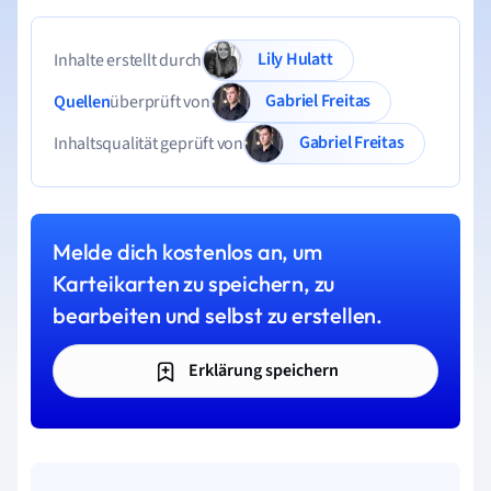
Lily Hulatt
Inhalte erstellt durch
Gabriel Freitas
Quellen
überprüft von
Gabriel Freitas
Inhaltsqualität geprüft von
Melde dich kostenlos an, um
Karteikarten zu speichern, zu
bearbeiten und selbst zu erstellen.
Erklärung speichern