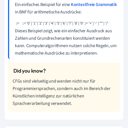
Ein einfaches Beispiel für eine
Kontextfreie Grammatik
in BNF für arithmetische Ausdrücke:
 ::= 
 ::= '0' | '1' | '2' | '3' | '4' | '5' | '6' | '7' | '8' | '9'
 ::= '+' | '-' | '*' | '/' 
Dieses Beispiel zeigt, wie ein einfacher Ausdruck aus
Zahlen und Grundrechenarten konstituiert werden
kann. Computeralgorithmen nutzen solche Regeln, um
mathematische Ausdrücke zu interpretieren.
CFGs sind vielseitig und werden nicht nur für
Programmiersprachen, sondern auch im Bereich der
Künstlichen Intelligenz zur natürlichen
Sprachverarbeitung verwendet.