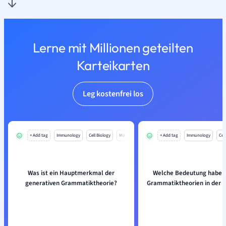
Lerne mit Millionen geteilten
Karteikarten
Leg kostenfrei los
+ Add tag
Immunology
Cell Biology
Mo
+ Add tag
Immunology
Cell
Was ist ein Hauptmerkmal der
Welche Bedeutung haben
generativen Grammatiktheorie?
Grammatiktheorien in der I