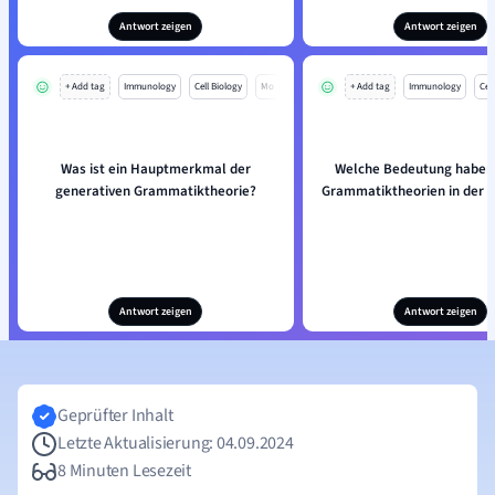
Antwort zeigen
Antwort zeigen
+ Add tag
Immunology
Cell Biology
Mo
+ Add tag
Immunology
Cell
Was ist ein Hauptmerkmal der
Welche Bedeutung haben
generativen Grammatiktheorie?
Grammatiktheorien in der I
Antwort zeigen
Antwort zeigen
Geprüfter Inhalt
Letzte Aktualisierung: 04.09.2024
8 Minuten Lesezeit