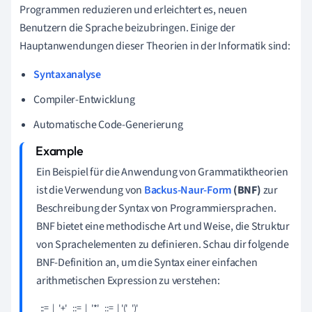
Programmen reduzieren und erleichtert es, neuen
Benutzern die Sprache beizubringen. Einige der
Hauptanwendungen dieser Theorien in der Informatik sind:
Syntaxanalyse
Compiler-Entwicklung
Automatische Code-Generierung
Ein Beispiel für die Anwendung von Grammatiktheorien
ist die Verwendung von
Backus-Naur-Form
(BNF)
zur
Beschreibung der Syntax von Programmiersprachen.
BNF bietet eine methodische Art und Weise, die Struktur
von Sprachelementen zu definieren. Schau dir folgende
BNF-Definition an, um die Syntax einer einfachen
arithmetischen Expression zu verstehen:
 ::= 
 | 
 '+' 
 ::= 
 | 
 '*' 
 ::= 
 | '(' 
 ')' 