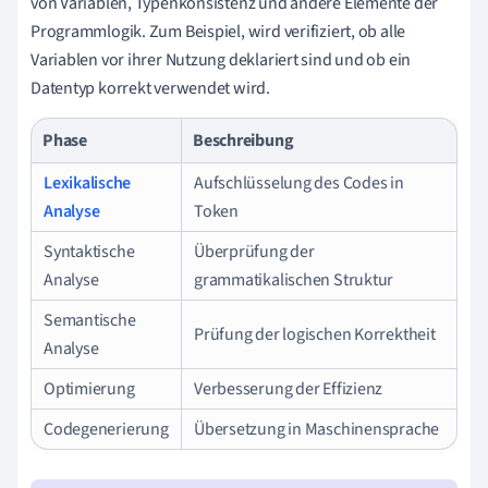
von Variablen, Typenkonsistenz und andere Elemente der
Programmlogik. Zum Beispiel, wird verifiziert, ob alle
Variablen vor ihrer Nutzung deklariert sind und ob ein
Datentyp korrekt verwendet wird.
Phase
Beschreibung
Lexikalische
Aufschlüsselung des Codes in
Analyse
Token
Syntaktische
Überprüfung der
Analyse
grammatikalischen Struktur
Semantische
Prüfung der logischen Korrektheit
Analyse
Optimierung
Verbesserung der Effizienz
Codegenerierung
Übersetzung in Maschinensprache