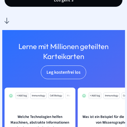
Los geht’s
Lerne mit Millionen geteilten
Karteikarten
Leg kostenfrei los
+ Add tag
Immunology
Cell Biology
Mo
+ Add tag
Immunology
Cell
Welche Technologien helfen
Was ist ein Beispiel für di
Maschinen, abstrakte Informationen
von Wissensgraphe