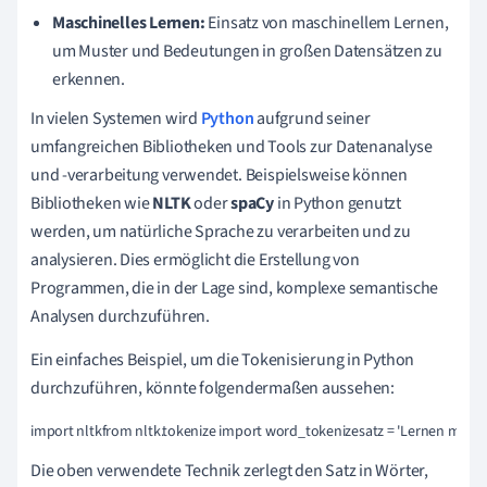
Maschinelles Lernen:
Einsatz von maschinellem Lernen,
um Muster und Bedeutungen in großen Datensätzen zu
erkennen.
In vielen Systemen wird
Python
aufgrund seiner
umfangreichen Bibliotheken und Tools zur Datenanalyse
und -verarbeitung verwendet. Beispielsweise können
Bibliotheken wie
NLTK
oder
spaCy
in Python genutzt
werden, um natürliche Sprache zu verarbeiten und zu
analysieren. Dies ermöglicht die Erstellung von
Programmen, die in der Lage sind, komplexe semantische
Analysen durchzuführen.
Ein einfaches Beispiel, um die Tokenisierung in Python
durchzuführen, könnte folgendermaßen aussehen:
import nltkfrom nltk.tokenize import word_tokenizesatz = 'Lernen macht 
Die oben verwendete Technik zerlegt den Satz in Wörter,