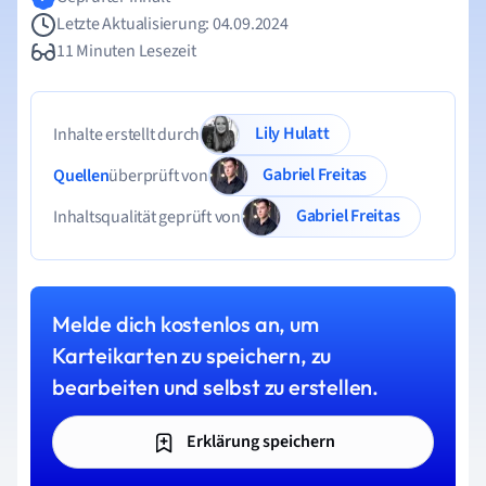
Letzte Aktualisierung: 04.09.2024
11 Minuten Lesezeit
Lily Hulatt
Inhalte erstellt durch
Gabriel Freitas
Quellen
überprüft von
Gabriel Freitas
Inhaltsqualität geprüft von
Melde dich kostenlos an, um
Karteikarten zu speichern, zu
bearbeiten und selbst zu erstellen.
Erklärung speichern