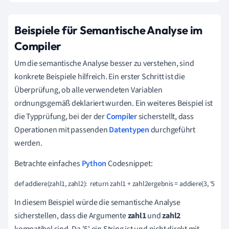
Beispiele für Semantische Analyse im
Compiler
Um die semantische Analyse besser zu verstehen, sind
konkrete Beispiele hilfreich. Ein erster Schritt ist die
Überprüfung, ob alle verwendeten Variablen
ordnungsgemäß deklariert wurden. Ein weiteres Beispiel ist
die Typprüfung, bei der der
Compiler
sicherstellt, dass
Operationen mit passenden
Datentypen
durchgeführt
werden.
Betrachte einfaches
Python
Codesnippet:
def addiere(zahl1, zahl2):  return zahl1 + zahl2ergebnis = addiere(3, '5')
In diesem Beispiel würde die semantische Analyse
sicherstellen, dass die Argumente
zahl1
und
zahl2
kompatibel sind. Da '5' ein String ist und nicht direkt mit