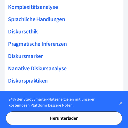
Komplexitätsanalyse
Sprachliche Handlungen
Diskursethik
Pragmatische Inferenzen
Diskursmarker
Narrative Diskursanalyse
Diskurspraktiken
Kohärenzrelationen
94% der StudySmarter-Nutzer erzielen mit unserer
Ironie erkennen
kostenlosen Plattform bessere Noten.
Datenmanipulation
Herunterladen