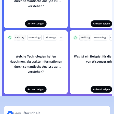
durch semantische Analyse zu
verstehen?
Antwort zeigen
Antwort zeigen
+ Add tag
Immunology
Cell Biology
Mo
+ Add tag
Immunology
Cell
Welche Technologien helfen
Was ist ein Beispiel für di
Maschinen, abstrakte Informationen
von Wissensgraphe
durch semantische Analyse zu
verstehen?
Antwort zeigen
Antwort zeigen
Geprüfter Inhalt