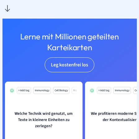
Lerne mit Millionen geteilten
Karteikarten
Leg kostenfrei los
+ Add tag
Immunology
Cell Biology
Mo
+ Add tag
Immunology
Cell
Welche Technik wird genutzt, um
Wie profitieren moderne S
Texte in kleinere Einheiten zu
der Kontextualisier
zerlegen?