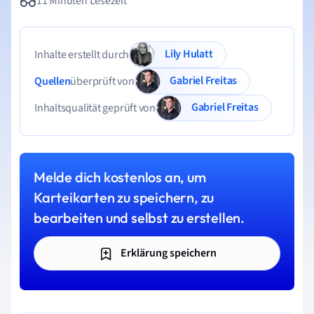
11 Minuten Lesezeit
Lily Hulatt
Inhalte erstellt durch
Gabriel Freitas
Quellen
überprüft von
Gabriel Freitas
Inhaltsqualität geprüft von
Melde dich kostenlos an, um
Karteikarten zu speichern, zu
bearbeiten und selbst zu erstellen.
Erklärung speichern