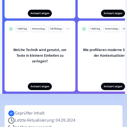
Antwort zeigen
Antwort zeigen
+ Add tag
Immunology
Cell Biology
Mo
+ Add tag
Immunology
Cell
Welche Technik wird genutzt, um
Wie profitieren moderne S
Texte in kleinere Einheiten zu
der Kontextualisier
zerlegen?
Antwort zeigen
Antwort zeigen
Geprüfter Inhalt
Letzte Aktualisierung: 04.09.2024