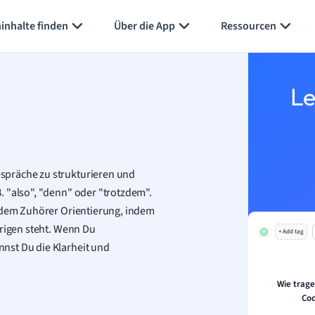
Karteikarten erstellen
Seite zusammenfassen
inhalte finden
Über die App
Ressourcen
Le
spräche zu strukturieren und
. "also", "denn" oder "trotzdem".
n dem Zuhörer Orientierung, indem
erigen steht. Wenn Du
+ Add tag
nst Du die Klarheit und
Wie trag
Cod