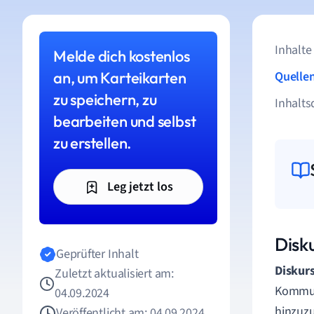
Inhalte
Melde dich kostenlos
an, um Karteikarten
Quelle
zu speichern, zu
Inhalts
bearbeiten und selbst
zu erstellen.
Leg jetzt los
Disk
Geprüfter Inhalt
Diskur
Zuletzt aktualisiert am:
Kommuni
04.09.2024
hinzuzu
Veröffentlicht am: 04.09.2024