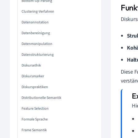
Bottom-Up-Parsing
Funk
Clustering-Verfahren
Diskurs
Datenannotation
Datenbereinigung
Stru
Datenmanipulation
Kohä
Datenstrukturierung
Halt
Diskursethik
Diese F
Diskursmarker
verstän
Diskurspraktiken
Distributionelle Semantik
Hi
Feature Selection
Formale Sprache
Frame Semantik