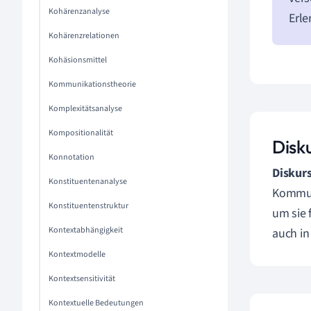
Kohärenzanalyse
Erle
Kohärenzrelationen
Kohäsionsmittel
Kommunikationstheorie
Komplexitätsanalyse
Kompositionalität
Disk
Konnotation
Diskur
Konstituentenanalyse
Kommuni
Konstituentenstruktur
um sie 
Kontextabhängigkeit
auch in
Kontextmodelle
Kontextsensitivität
Kontextuelle Bedeutungen