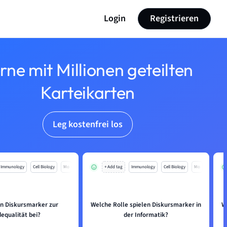
Login
Registrieren
rne mit Millionen geteilten
Karteikarten
Leg kostenfrei los
Immunology
Cell Biology
Mo
+ Add tag
Immunology
Cell Biology
Mo
en Diskursmarker zur
Welche Rolle spielen Diskursmarker in
W
equalität bei?
der Informatik?