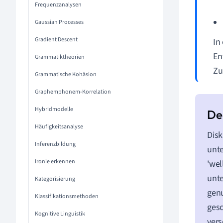
Frequenzanalysen
Gaussian Processes
Gradient Descent
In
En
Grammatiktheorien
Zu
Grammatische Kohäsion
Graphemphonem-Korrelation
Hybridmodelle
Häufigkeitsanalyse
Disk
Inferenzbildung
unte
Ironie erkennen
'wel
unte
Kategorisierung
gen
Klassifikationsmethoden
gesc
Kognitive Linguistik
vers