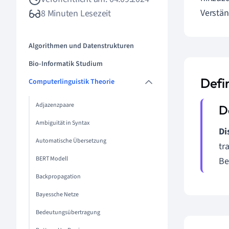
Verstän
8 Minuten Lesezeit
Algorithmen und Datenstrukturen
Bio-Informatik Studium
Defi
Computerlinguistik Theorie
Adjazenzpaare
Ambiguität in Syntax
Di
Automatische Übersetzung
tr
BERT Modell
Bei
Backpropagation
Bayessche Netze
Bedeutungsübertragung