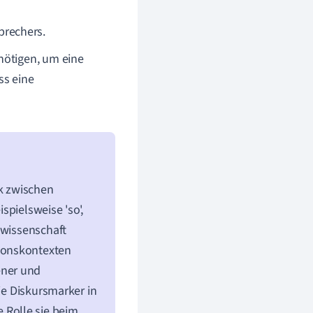
prechers.
enötigen, um eine
ass eine
rk zwischen
spielsweise 'so',
hwissenschaft
ionskontexten
ener und
wie Diskursmarker in
Rolle sie beim