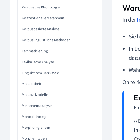
Waru
Kontrastive Phonologie
Konzeptionelle Metaphern
In der
I
Korpusbasierte Analyse
Sie 
Korpuslinguistische Methoden
In D
Lemmatisierung
darz
Lexikalische Analyse
Währ
Linguistische Merkmale
Ohne ri
Markiertheit
Markov-Modelle
Metaphernanalyse
Ei
Monophthonge
// 
Morphemgrenzen
In
Co
Morphemtypen