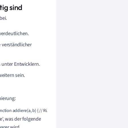
ig sind
bei.
verdeutlichen.
verständlicher
unter Entwicklern.
eitern sein.
ierung:
nction addiere(a, b) { // Rückgabe der Summe return a + b; }
', was der folgende
arer wird.