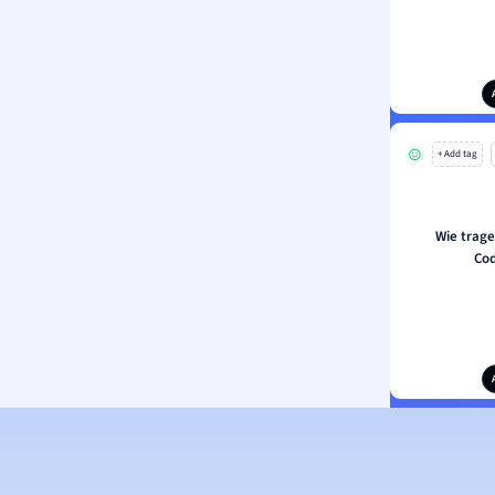
+ Add tag
Wie trag
Cod