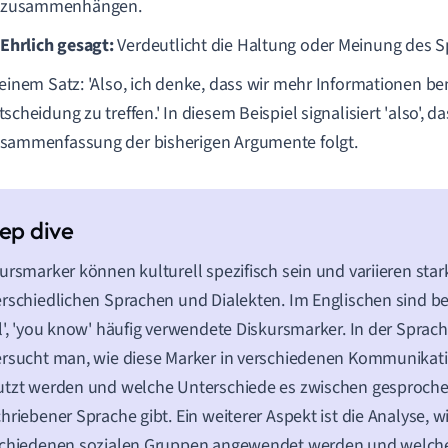
zusammenhängen.
Ehrlich gesagt:
Verdeutlicht die Haltung oder Meinung des S
 einem Satz: 'Also, ich denke, dass wir mehr Informationen b
tscheidung zu treffen.' In diesem Beispiel signalisiert 'also', d
sammenfassung der bisherigen Argumente folgt.
ursmarker können kulturell spezifisch sein und variieren sta
rschiedlichen Sprachen und Dialekten. Im Englischen sind bei
l', 'you know' häufig verwendete Diskursmarker. In der Sprac
rsucht man, wie diese Marker in verschiedenen Kommunikat
utzt werden und welche Unterschiede es zwischen gesproch
hriebener Sprache gibt. Ein weiterer Aspekt ist die Analyse, 
chiedenen sozialen Gruppen angewendet werden und welche 