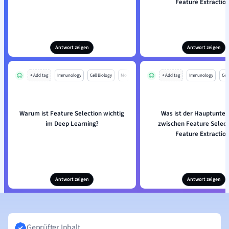
Feature Extractio
Antwort zeigen
Antwort zeigen
+ Add tag
Immunology
Cell Biology
Mo
+ Add tag
Immunology
Cell
Warum ist Feature Selection wichtig
Was ist der Hauptunter
im Deep Learning?
zwischen Feature Select
Feature Extractio
Antwort zeigen
Antwort zeigen
Geprüfter Inhalt