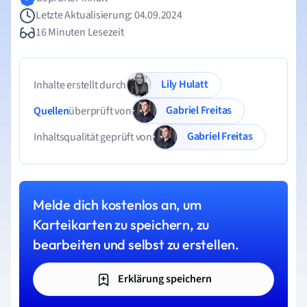
Letzte Aktualisierung: 04.09.2024
16 Minuten Lesezeit
Lily Hulatt
Inhalte erstellt durch
Gabriel Freitas
Quellen
überprüft von
Gabriel Freitas
Inhaltsqualität geprüft von
Melde dich kostenlos an, um
Karteikarten zu speichern, zu
bearbeiten und selbst zu erstellen.
Erklärung speichern