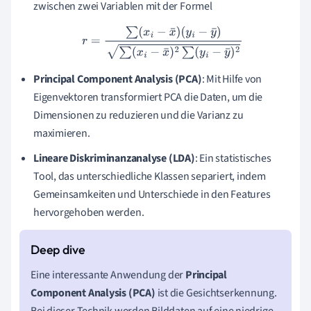
zwischen zwei Variablen mit der Formel
r
=
∑
(
x
i
−
x
¯
)
(
y
i
−
y
¯
)
∑
(
x
i
−
x
¯
)
2
∑
(
y
i
−
y
¯
)
2
Principal Component Analysis (PCA)
: Mit Hilfe von
Eigenvektoren transformiert PCA die Daten, um die
Dimensionen zu reduzieren und die Varianz zu
maximieren.
Lineare Diskriminanzanalyse (LDA)
: Ein statistisches
Tool, das unterschiedliche Klassen separiert, indem
Gemeinsamkeiten und Unterschiede in den Features
hervorgehoben werden.
Eine interessante Anwendung der
Principal
Component Analysis (PCA)
ist die Gesichtserkennung.