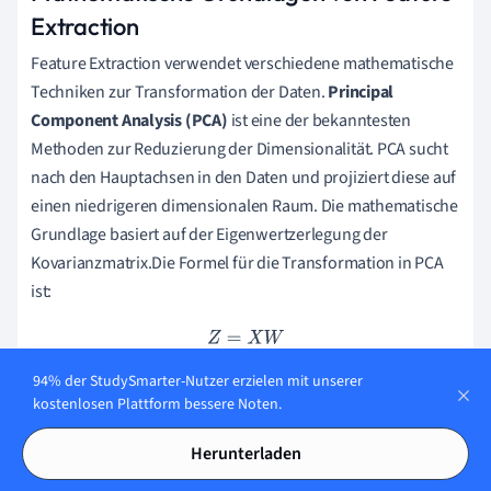
Extraction
Feature Extraction verwendet verschiedene mathematische
Techniken zur Transformation der Daten.
Principal
Component Analysis (PCA)
ist eine der bekanntesten
Methoden zur Reduzierung der Dimensionalität. PCA sucht
nach den Hauptachsen in den Daten und projiziert diese auf
einen niedrigeren dimensionalen Raum. Die mathematische
Grundlage basiert auf der Eigenwertzerlegung der
Kovarianzmatrix.Die Formel für die Transformation in PCA
ist:
Z
=
X
W
94% der StudySmarter-Nutzer erzielen mit unserer
wo:
kostenlosen Plattform bessere Noten.
Treffende Projektionen der Daten
Z
Herunterladen
Originale Datenmatrix
X