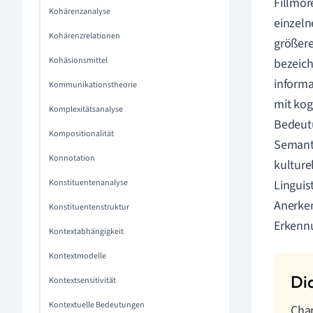
Fillmor
Kohärenzanalyse
einzeln
Kohärenzrelationen
größer
Kohäsionsmittel
bezeich
informa
Kommunikationstheorie
mit kog
Komplexitätsanalyse
Bedeutu
Kompositionalität
Semanti
Konnotation
kulture
Konstituentenanalyse
Linguis
Anerken
Konstituentenstruktur
Erkenn
Kontextabhängigkeit
Kontextmodelle
Kontextsensitivität
Kontextuelle Bedeutungen
Char