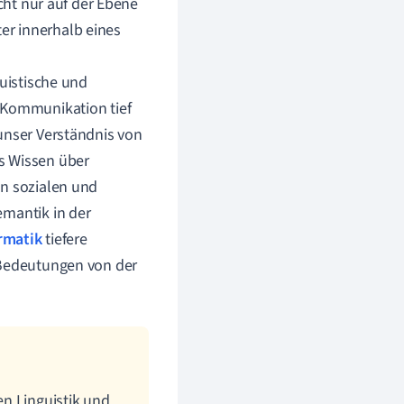
icht nur auf der Ebene
er innerhalb eines
s
guistische und
r Kommunikation tief
unser Verständnis von
s Wissen über
on sozialen und
emantik in der
rmatik
tiefere
 Bedeutungen von der
n Linguistik und