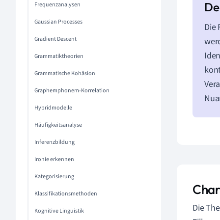
Frequenzanalysen
Gaussian Processes
Die
Gradient Descent
werd
Iden
Grammatiktheorien
kont
Grammatische Kohäsion
Vera
Graphemphonem-Korrelation
Nuan
Hybridmodelle
Häufigkeitsanalyse
Inferenzbildung
Ironie erkennen
Kategorisierung
Char
Klassifikationsmethoden
Die Th
Kognitive Linguistik