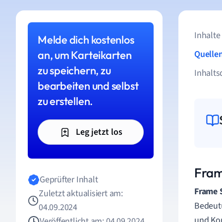
Inhalte
Melde dich kostenlos
an, um Karteikarten
Quelle
zu speichern, zu
Inhalts
bearbeiten und selbst
zu erstellen.
Leg jetzt los
Fram
Geprüfter Inhalt
Frame 
Zuletzt aktualisiert am:
Bedeutu
04.09.2024
und Kon
Veröffentlicht am: 04.09.2024