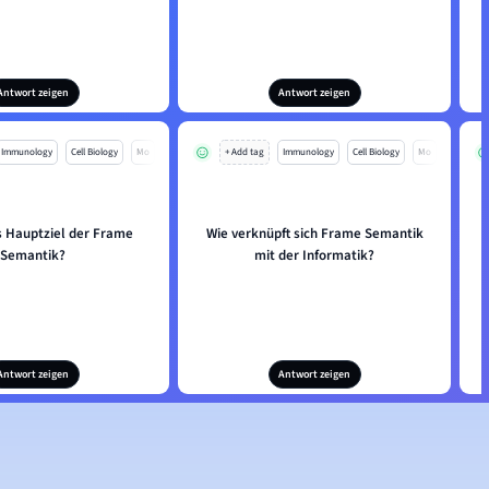
Antwort zeigen
Antwort zeigen
Immunology
Cell Biology
Mo
+ Add tag
Immunology
Cell Biology
Mo
s Hauptziel der Frame
Wie verknüpft sich Frame Semantik
Semantik?
mit der Informatik?
Antwort zeigen
Antwort zeigen