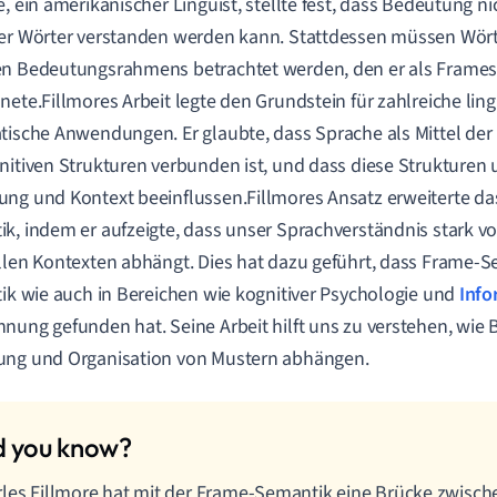
e, ein amerikanischer Linguist, stellte fest, dass Bedeutung n
er Wörter verstanden werden kann. Stattdessen müssen Wört
en Bedeutungsrahmens betrachtet werden, den er als Frame
nete.Fillmores Arbeit legte den Grundstein für zahlreiche lin
tische Anwendungen. Er glaubte, dass Sprache als Mittel de
nitiven Strukturen verbunden ist, und dass diese Strukturen 
ng und Kontext beeinflussen.Fillmores Ansatz erweiterte da
k, indem er aufzeigte, dass unser Sprachverständnis stark v
llen Kontexten abhängt. Dies hat dazu geführt, dass Frame-S
tik wie auch in Bereichen wie kognitiver Psychologie und
Info
nung gefunden hat. Seine Arbeit hilft uns zu verstehen, wie
ung und Organisation von Mustern abhängen.
les Fillmore hat mit der Frame-Semantik eine Brücke zwische