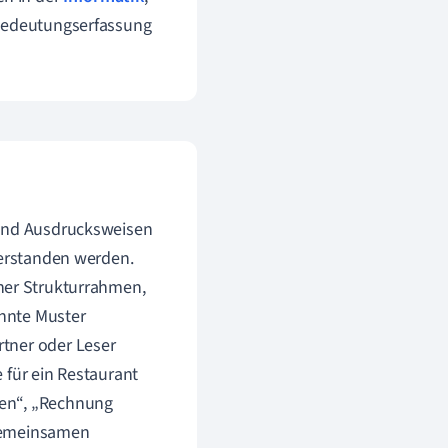
 Bedeutungserfassung
 und Ausdrucksweisen
verstanden werden.
cher Strukturrahmen,
nnte Muster
tner oder Leser
 für ein Restaurant
men“, „Rechnung
 gemeinsamen