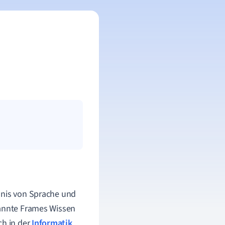
ndnis von Sprache und
nannte Frames Wissen
ch in der
Informatik
,