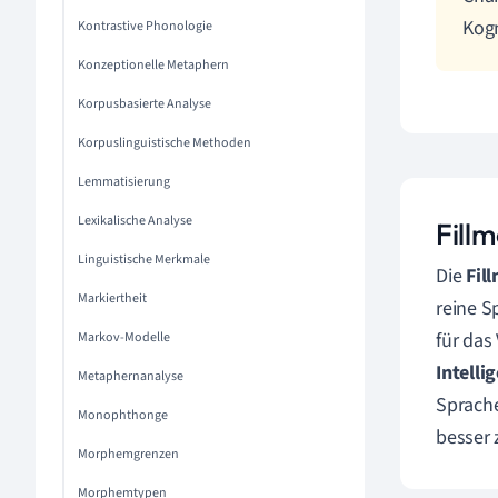
Kogn
Kontrastive Phonologie
Konzeptionelle Metaphern
Korpusbasierte Analyse
Korpuslinguistische Methoden
Lemmatisierung
Lexikalische Analyse
Fill
Linguistische Merkmale
Die
Fil
Markiertheit
reine S
für das
Markov-Modelle
Intelli
Metaphernanalyse
Sprache
Monophthonge
besser 
Morphemgrenzen
Morphemtypen