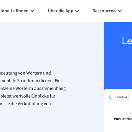
Karteikarten erstellen
Seite zusammenfassen
inhalte finden
Über die App
Ressourcen
Le
 Bedeutung von Wörtern und
 mentale Strukturen dienen. Ein
n, einzelne Worte im Zusammenhang
ietet wertvolle Einblicke für
+ Add tag
em sie die Verknüpfung von
Was ist da