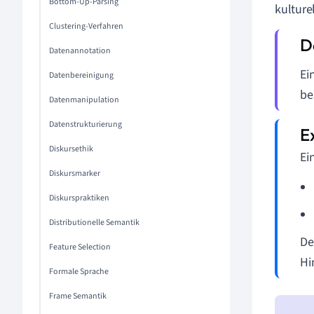
Bottom-Up-Parsing
kulture
Clustering-Verfahren
Datenannotation
Ei
Datenbereinigung
be
Datenmanipulation
Datenstrukturierung
Diskursethik
Ei
Diskursmarker
Diskurspraktiken
Distributionelle Semantik
De
Feature Selection
Hi
Formale Sprache
Frame Semantik