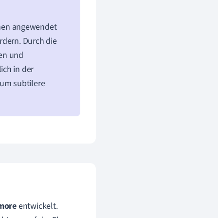
hen angewendet
rdern. Durch die
hen und
ich in der
 um subtilere
lmore
entwickelt.