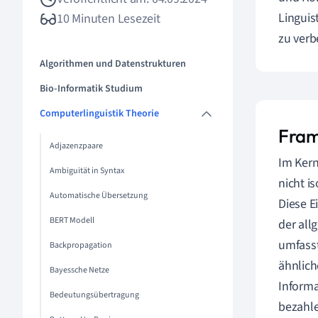
Linguis
10 Minuten Lesezeit
zu verb
Algorithmen und Datenstrukturen
Bio-Informatik Studium
Computerlinguistik Theorie
Fram
Adjazenzpaare
Im Kern
Ambiguität in Syntax
nicht i
Automatische Übersetzung
Diese E
BERT Modell
der all
umfasst
Backpropagation
ähnlich
Bayessche Netze
Informa
Bedeutungsübertragung
bezahle