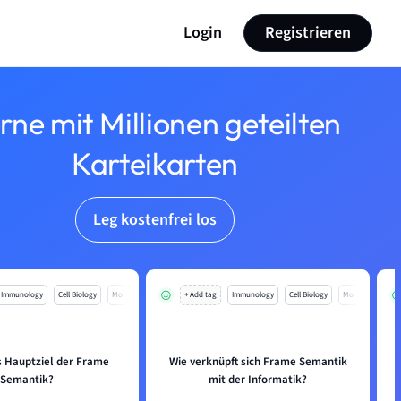
Login
Registrieren
rne mit Millionen geteilten
Karteikarten
Leg kostenfrei los
Immunology
Cell Biology
Mo
+ Add tag
Immunology
Cell Biology
Mo
s Hauptziel der Frame
Wie verknüpft sich Frame Semantik
Semantik?
mit der Informatik?