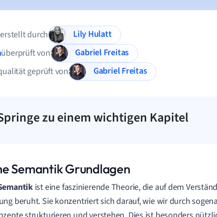
Lily Hulatt
 erstellt durch
Gabriel Freitas
n
überprüft von
Gabriel Freitas
qualität geprüft von
Springe zu einem wichtigen Kapitel
e Semantik Grundlagen
Semantik
ist eine faszinierende Theorie, die auf dem Verstä
ng beruht. Sie konzentriert sich darauf, wie wir durch soge
zepte strukturieren und verstehen. Dies ist besonders nützli