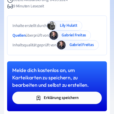
9 Minuten Lesezeit
Lily Hulatt
Inhalte erstellt durch
Gabriel Freitas
Quellen
überprüft von
Gabriel Freitas
Inhaltsqualität geprüft von
Melde dich kostenlos an, um
Karteikarten zu speichern, zu
bearbeiten und selbst zu erstellen.
Erklärung speichern