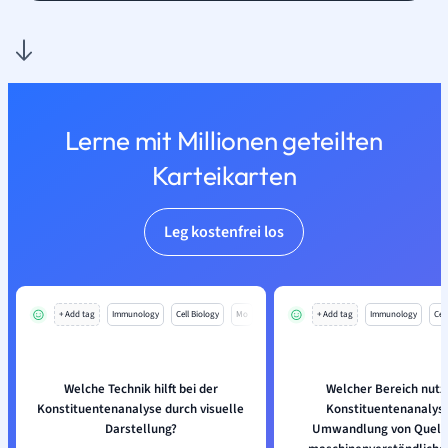
Lerne mit Millionen geteilten
Karteikarten
Leg kostenfrei los
+ Add tag
Immunology
Cell Biology
Mo
+ Add tag
Immunology
Cell
Welche Technik hilft bei der
Welcher Bereich nutzt
Konstituentenanalyse durch visuelle
Konstituentenanalyse
Darstellung?
Umwandlung von Quellc