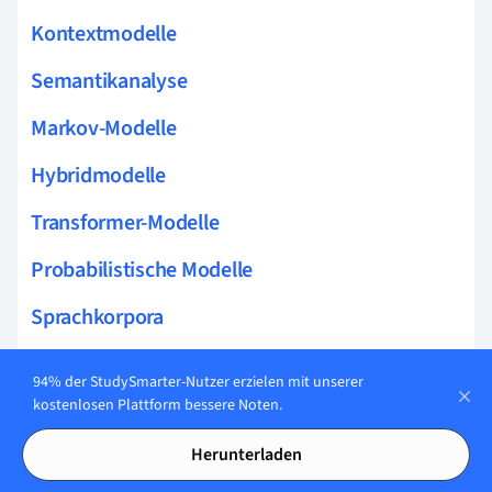
Kontextmodelle
Semantikanalyse
Markov-Modelle
Hybridmodelle
Transformer-Modelle
Probabilistische Modelle
Sprachkorpora
Distributionelle Semantik
94% der StudySmarter-Nutzer erzielen mit unserer
kostenlosen Plattform bessere Noten.
Textkorpora
Herunterladen
Lemmatisierung