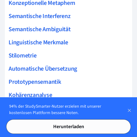
Konzeptionelle Metaphern
Semantische Interferenz
Semantische Ambiguität
Linguistische Merkmale
Stilometrie
Automatische Übersetzung
Prototypensemantik
Kohärenzanalyse
94% der StudySmarter-Nutzer erzielen mit unserer
Lexikalische Analyse
kostenlosen Plattform bessere Noten.
Komplexitätsanalyse
Herunterladen
Sprachliche Handlungen