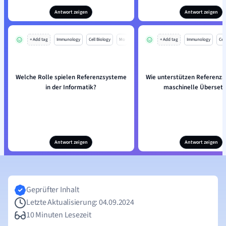
Antwort zeigen
Antwort zeigen
+ Add tag
Immunology
Cell Biology
Mo
+ Add tag
Immunology
Cell
Welche Rolle spielen Referenzsysteme
Wie unterstützen Referenzs
in der Informatik?
maschinelle Überset
Antwort zeigen
Antwort zeigen
Geprüfter Inhalt
Letzte Aktualisierung: 04.09.2024
10 Minuten Lesezeit