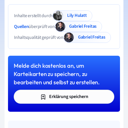
Lily Hulatt
Inhalte erstellt durch
Gabriel Freitas
Quellen
überprüft von
Gabriel Freitas
Inhaltsqualität geprüft von
Melde dich kostenlos an, um
Karteikarten zu speichern, zu
bearbeiten und selbst zu erstellen.
Erklärung speichern