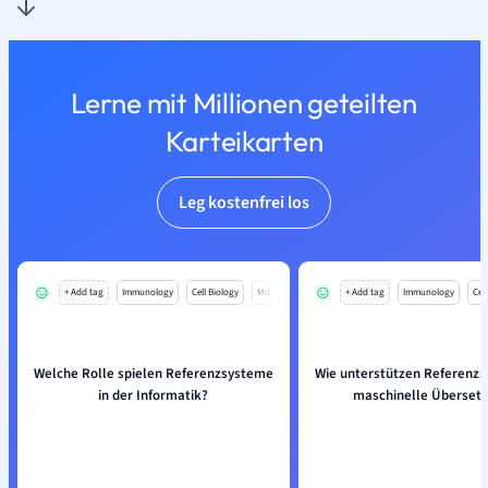
Lerne mit Millionen geteilten
Karteikarten
Leg kostenfrei los
+ Add tag
Immunology
Cell Biology
Mo
+ Add tag
Immunology
Cell
Welche Rolle spielen Referenzsysteme
Wie unterstützen Referenzs
in der Informatik?
maschinelle Überset