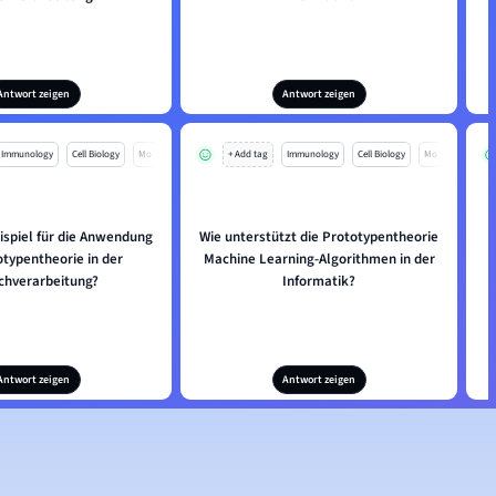
Antwort zeigen
Antwort zeigen
Immunology
Cell Biology
Mo
+ Add tag
Immunology
Cell Biology
Mo
eispiel für die Anwendung
Wie unterstützt die Prototypentheorie
otypentheorie in der
Machine Learning-Algorithmen in der
chverarbeitung?
Informatik?
Antwort zeigen
Antwort zeigen