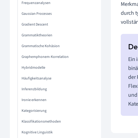
Frequenzanalysen
Merkmal
durch t
Gaussian Processes
vollstä
Gradient Descent
Grammatiktheorien
Grammatische Kohäsion
Graphemphonem-Korrelation
Ein 
binä
Hybridmodelle
der 
Häufigkeitsanalyse
Flex
Inferenzbildung
und 
Ironie erkennen
Kate
Kategorisierung
Klassifikationsmethoden
Kognitive Linguistik