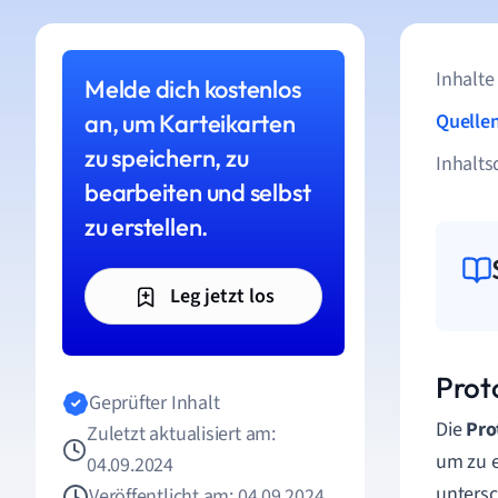
Inhalte
Melde dich kostenlos
an, um Karteikarten
Quelle
zu speichern, zu
Inhalts
bearbeiten und selbst
zu erstellen.
Leg jetzt los
Prot
Geprüfter Inhalt
Die
Pro
Zuletzt aktualisiert am:
um zu e
04.09.2024
untersc
Veröffentlicht am: 04.09.2024