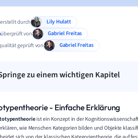
Lily Hulatt
 erstellt durch
Gabriel Freitas
n
überprüft von
Gabriel Freitas
qualität geprüft von
Springe zu einem wichtigen Kapitel
otypentheorie - Einfache Erklärung
totypentheorie
ist ein Konzept in der Kognitionswissenschaf
rklären, wie Menschen Kategorien bilden und Objekte klassifi
heidet sich von der klassischen Kategorientheorie, die auf fes