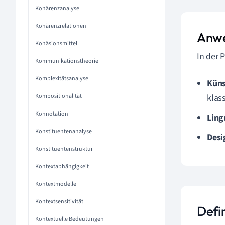
Kohärenzanalyse
Kohärenzrelationen
Anwe
Kohäsionsmittel
In der 
Kommunikationstheorie
Komplexitätsanalyse
Küns
Kompositionalität
klas
Konnotation
Ling
Konstituentenanalyse
Desi
Konstituentenstruktur
Kontextabhängigkeit
Kontextmodelle
Kontextsensitivität
Defi
Kontextuelle Bedeutungen