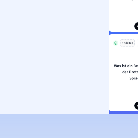
+ Add tag
Was ist ein B
der Prot
Spra