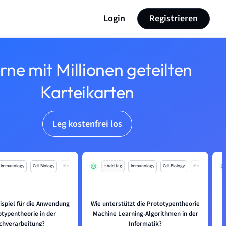
Login
Registrieren
rne mit Millionen geteilten
Karteikarten
Leg kostenfrei los
Immunology
Cell Biology
Mo
+ Add tag
Immunology
Cell Biology
Mo
eispiel für die Anwendung
Wie unterstützt die Prototypentheorie
otypentheorie in der
Machine Learning-Algorithmen in der
chverarbeitung?
Informatik?