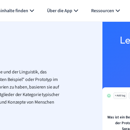
Karteikarten erstellen
Seite zusammenfassen
inhalte finden
Über die App
Ressourcen
Le
e und der Linguistik, das
ten Beispiel" oder Prototyp im
orien zu haben, basieren sie auf
tglieder der Kategorie typischer
+ Add tag
en und Konzepte von Menschen
Was ist ein B
der Prot
Spra