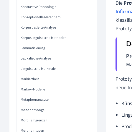
Die
Pro
Kontrastive Phonologie
Inform
Konzeptionelle Metaphern
klassif
Korpusbasierte Analyse
Prototy
Korpuslinguistische Methoden
Lemmatisierung
Pr
Lexikalische Analyse
Ma
Linguistische Merkmale
Prototy
Markiertheit
neue In
Markov-Modelle
Metaphernanalyse
Künst
Monophthonge
Ling
Morphemgrenzen
Prod
Morphemtypen