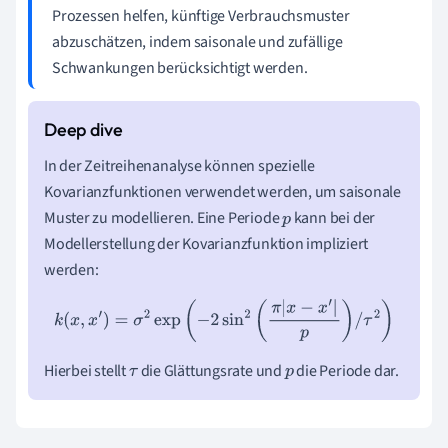
Prozessen helfen, künftige Verbrauchsmuster
abzuschätzen, indem saisonale und zufällige
Schwankungen berücksichtigt werden.
In der Zeitreihenanalyse können spezielle
Kovarianzfunktionen verwendet werden, um saisonale
Muster zu modellieren. Eine Periode
kann bei der
p
Modellerstellung der Kovarianzfunktion impliziert
werden:
k
(
x
,
x
′
)
=
σ
2
exp
(
−
2
sin
2
(
π
|
x
−
x
′
|
p
)
/
τ
2
)
Hierbei stellt
die Glättungsrate und
die Periode dar.
τ
p