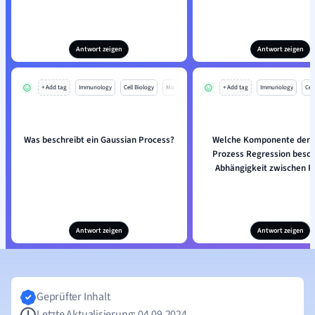
Antwort zeigen
Antwort zeigen
+ Add tag
Immunology
Cell Biology
Mo
+ Add tag
Immunology
Cell
Was beschreibt ein Gaussian Process?
Welche Komponente der 
Prozess Regression besch
Abhängigkeit zwischen 
Antwort zeigen
Antwort zeigen
Geprüfter Inhalt
Letzte Aktualisierung: 04.09.2024