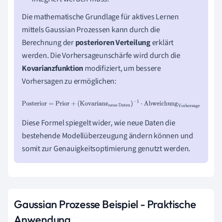
Die mathematische Grundlage für aktives Lernen
mittels Gaussian Prozessen kann durch die
Berechnung der
posterioren Verteilung
erklärt
werden. Die Vorhersageunschärfe wird durch die
Kovarianzfunktion
modifiziert, um bessere
Vorhersagen zu ermöglichen:
Posterior
=
Prior
+
(
Kovarianz
neue Daten
)
−
1
⋅
Abweichung
Vorhersage
Diese Formel spiegelt wider, wie neue Daten die
bestehende Modellüberzeugung ändern können und
somit zur Genauigkeitsoptimierung genutzt werden.
Gaussian Prozesse Beispiel - Praktische
Anwendung