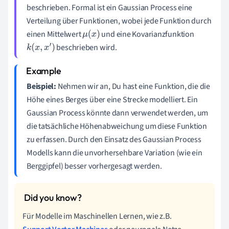
beschrieben. Formal ist ein Gaussian Process eine
Verteilung über Funktionen, wobei jede Funktion durch
einen Mittelwert
und eine Kovarianzfunktion
μ
(
x
)
beschrieben wird.
k
(
x
,
x
′
)
Beispiel:
Nehmen wir an, Du hast eine Funktion, die die
Höhe eines Berges über eine Strecke modelliert. Ein
Gaussian Process könnte dann verwendet werden, um
die tatsächliche Höhenabweichung um diese Funktion
zu erfassen. Durch den Einsatz des Gaussian Process
Modells kann die unvorhersehbare Variation (wie ein
Berggipfel) besser vorhergesagt werden.
Für Modelle im Maschinellen Lernen, wie z.B.