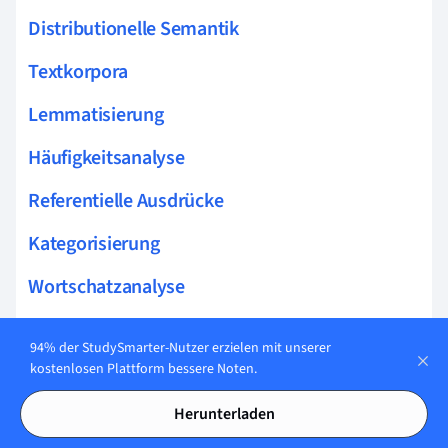
Distributionelle Semantik
Textkorpora
Lemmatisierung
Häufigkeitsanalyse
Referentielle Ausdrücke
Kategorisierung
Wortschatzanalyse
Korpusbasierte Analyse
94% der StudySmarter-Nutzer erzielen mit unserer
Konstituentenanalyse
kostenlosen Plattform bessere Noten.
N-Gramm-Analyse
Herunterladen