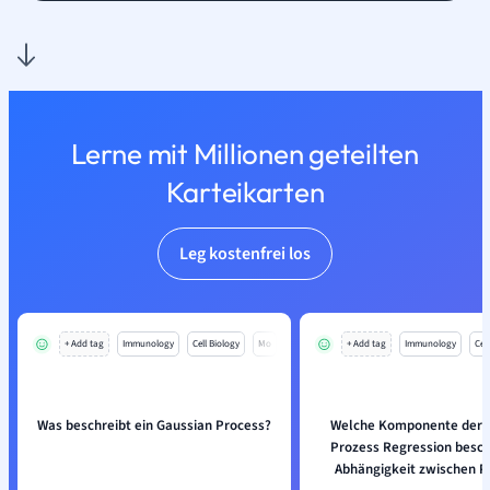
Lerne mit Millionen geteilten
Karteikarten
Leg kostenfrei los
+ Add tag
Immunology
Cell Biology
Mo
+ Add tag
Immunology
Cell
Was beschreibt ein Gaussian Process?
Welche Komponente der 
Prozess Regression besch
Abhängigkeit zwischen 