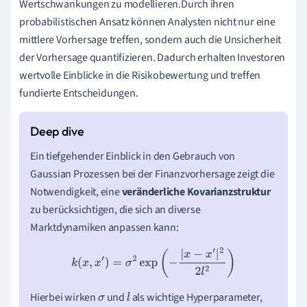
Wertschwankungen zu modellieren.Durch ihren
probabilistischen Ansatz können Analysten nicht nur eine
mittlere Vorhersage treffen, sondern auch die Unsicherheit
der Vorhersage quantifizieren. Dadurch erhalten Investoren
wertvolle Einblicke in die Risikobewertung und treffen
fundierte Entscheidungen.
Ein tiefgehender Einblick in den Gebrauch von
Gaussian Prozessen bei der Finanzvorhersage zeigt die
Notwendigkeit, eine
veränderliche Kovarianzstruktur
zu berücksichtigen, die sich an diverse
Marktdynamiken anpassen kann:
k
(
x
,
x
′
)
=
σ
2
exp
(
−
|
x
−
x
′
|
2
2
l
2
)
Hierbei wirken
und
als wichtige Hyperparameter,
σ
l