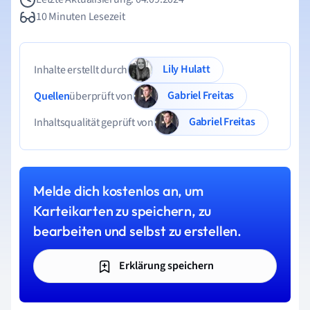
10 Minuten Lesezeit
Lily Hulatt
Inhalte erstellt durch
Gabriel Freitas
Quellen
überprüft von
Gabriel Freitas
Inhaltsqualität geprüft von
Melde dich kostenlos an, um
Karteikarten zu speichern, zu
bearbeiten und selbst zu erstellen.
Erklärung speichern