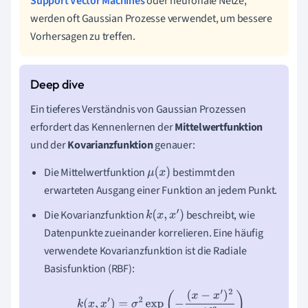
Support Vector Machines
oder neuronale Netze,
werden oft Gaussian Prozesse verwendet, um bessere
Vorhersagen zu treffen.
Ein tieferes Verständnis von Gaussian Prozessen
erfordert das Kennenlernen der
Mittelwertfunktion
und der
Kovarianzfunktion
genauer:
Die Mittelwertfunktion
bestimmt den
μ
(
x
)
erwarteten Ausgang einer Funktion an jedem Punkt.
Die Kovarianzfunktion
beschreibt, wie
k
(
x
,
x
′
)
Datenpunkte zueinander korrelieren. Eine häufig
verwendete Kovarianzfunktion ist die Radiale
Basisfunktion (RBF):
k
(
x
,
x
′
)
=
σ
2
exp
(
−
(
x
−
x
′
)
2
2
l
2
)