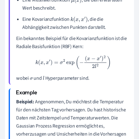
Eine Mittelwertfunktion
, die den erwarteten
μ
(
x
)
Wert beschreibt.
Eine Kovarianzfunktion
, die die
k
(
x
,
x
′
)
Abhängigkeit zwischen Punkten darstellt.
Ein bekanntes Beispiel für die Kovarianzfunktion ist die
Radiale Basisfunktion (RBF) Kern:
k
(
x
,
x
′
)
=
σ
2
exp
(
−
(
x
−
x
′
)
2
2
l
2
)
wobei
und
Hyperparameter sind.
σ
l
Beispiel:
Angenommen, Du möchtest die Temperatur
für den nächsten Tag vorhersagen. Du hast historische
Daten mit Zeitstempel und Temperaturwerten. Die
Gaussian Prozess Regression ermöglicht es,
vorherzusagen und Unsicherheiten in die Vorhersagen