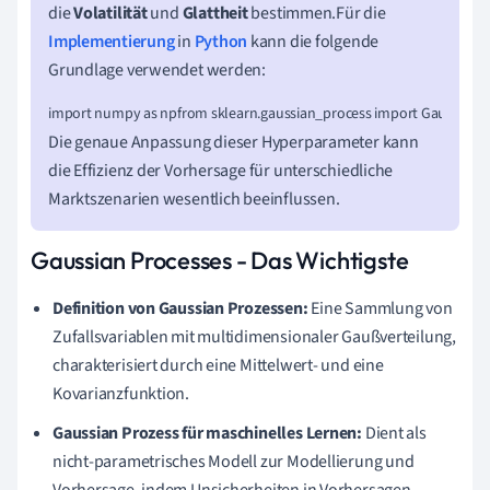
die
Volatilität
und
Glattheit
bestimmen.Für die
Implementierung
in
Python
kann die folgende
Grundlage verwendet werden:
import numpy as npfrom sklearn.gaussian_process import GaussianProc
Die genaue Anpassung dieser Hyperparameter kann
die Effizienz der Vorhersage für unterschiedliche
Marktszenarien wesentlich beeinflussen.
Gaussian Processes - Das Wichtigste
Definition von Gaussian Prozessen:
Eine Sammlung von
Zufallsvariablen mit multidimensionaler Gaußverteilung,
charakterisiert durch eine Mittelwert- und eine
Kovarianzfunktion.
Gaussian Prozess für maschinelles Lernen:
Dient als
nicht-parametrisches Modell zur Modellierung und
Vorhersage, indem Unsicherheiten in Vorhersagen