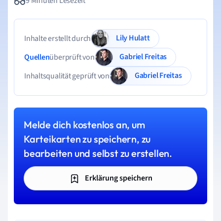
9 Minuten Lesezeit
Lily Hulatt
Inhalte erstellt durch
Gabriel Freitas
Quellen
überprüft von
Gabriel Freitas
Inhaltsqualität geprüft von
Melde dich kostenlos an, um
Karteikarten zu speichern, zu
bearbeiten und selbst zu erstellen.
Erklärung speichern