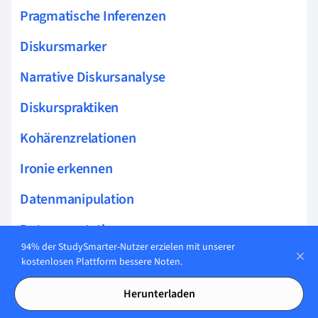
Pragmatische Inferenzen
Diskursmarker
Narrative Diskursanalyse
Diskurspraktiken
Kohärenzrelationen
Ironie erkennen
Datenmanipulation
Datenannotation
94% der StudySmarter-Nutzer erzielen mit unserer
Datenbereinigung
kostenlosen Plattform bessere Noten.
Datenstrukturierung
Herunterladen