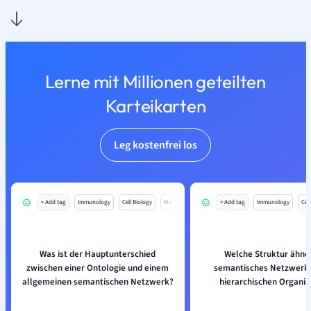
Lerne mit Millionen geteilten
Karteikarten
Leg kostenfrei los
+ Add tag
Immunology
Cell Biology
Mo
+ Add tag
Immunology
Cell
Was ist der Hauptunterschied
Welche Struktur ähnel
zwischen einer Ontologie und einem
semantisches Netzwerk i
allgemeinen semantischen Netzwerk?
hierarchischen Organis