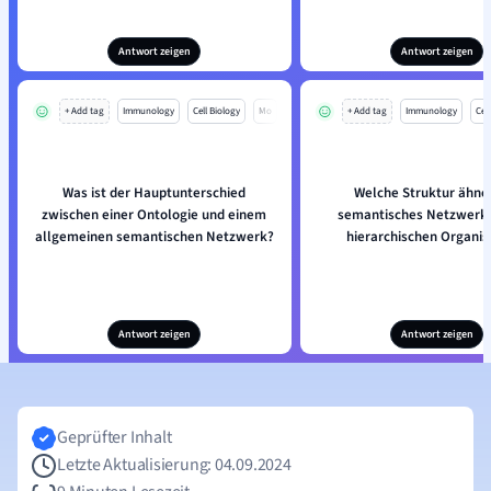
Antwort zeigen
Antwort zeigen
+ Add tag
Immunology
Cell Biology
Mo
+ Add tag
Immunology
Cell
Was ist der Hauptunterschied
Welche Struktur ähnel
zwischen einer Ontologie und einem
semantisches Netzwerk i
allgemeinen semantischen Netzwerk?
hierarchischen Organis
Antwort zeigen
Antwort zeigen
Geprüfter Inhalt
Letzte Aktualisierung: 04.09.2024