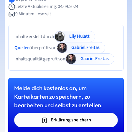
Letzte Aktualisierung: 04.09.2024
9 Minuten Lesezeit
Lily Hulatt
Inhalte erstellt durch
Gabriel Freitas
Quellen
überprüft von
Gabriel Freitas
Inhaltsqualität geprüft von
Melde dich kostenlos an, um
Karteikarten zu speichern, zu
bearbeiten und selbst zu erstellen.
Erklärung speichern