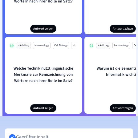
Wörtern nach ihrer Rolle im Satz?
Antwort zeigen
Antwort zeigen
+ Add tag
Immunology
Cell Biology
Mo
+ Add tag
Immunology
Cell
Welche Technik nutzt linguistische
Warum ist die Semantik
Merkmale zur Kennzeichnung von
Informatik wichtig
Wörtern nach ihrer Rolle im Satz?
Antwort zeigen
Antwort zeigen
Geprüfter Inhalt