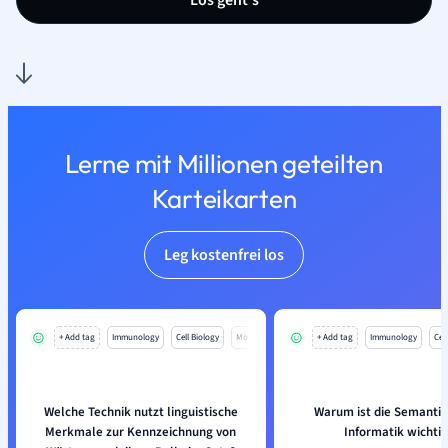
Los geht’s
Lerne mit Millionen geteilten
Karteikarten
Leg kostenfrei los
+ Add tag
Immunology
Cell Biology
Mo
+ Add tag
Immunology
Cell
Welche Technik nutzt linguistische
Warum ist die Semantik
Merkmale zur Kennzeichnung von
Informatik wichtig