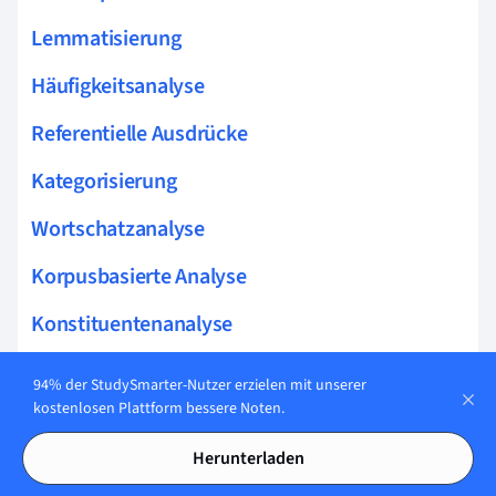
Lemmatisierung
Häufigkeitsanalyse
Referentielle Ausdrücke
Kategorisierung
Wortschatzanalyse
Korpusbasierte Analyse
Konstituentenanalyse
N-Gramm-Analyse
94% der StudySmarter-Nutzer erzielen mit unserer
kostenlosen Plattform bessere Noten.
Syntaktische Strukturen
Herunterladen
Frequenzanalysen