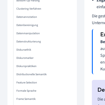
Zugä
Bottom-Up-Parsing
einf
Clustering-Verfahren
Die ges
Datenannotation
Unterne
Datenbereinigung
Datenmanipulation
Be
Datenstrukturierung
au
Diskursethik
Sp
Diskursmarker
en
Diskurspraktiken
Ku
Distributionelle Semantik
Feature Selection
Formale Sprache
Die 
Frame Semantik