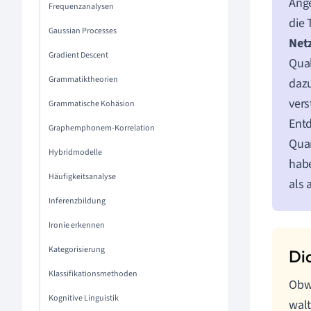
Ange
Frequenzanalysen
die 
Gaussian Processes
Net
Gradient Descent
Qual
Grammatiktheorien
dazu
vers
Grammatische Kohäsion
Ent
Graphemphonem-Korrelation
Quan
Hybridmodelle
habe
Häufigkeitsanalyse
als 
Inferenzbildung
Ironie erkennen
Kategorisierung
Klassifikationsmethoden
Obwo
Kognitive Linguistik
walt