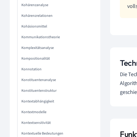
Kohärenzanalyse
voll
Kohärenzrelationen
Kohäsionsmittel
Kommunikationstheorie
Komplexitätsanalyse
Kompositionalität
Tech
Konnotation
Die Tec
Konstituentenanalyse
Algorit
Konstituentenstruktur
geschi
Kontextabhängigkeit
Kontextmodelle
Kontextsensitivität
Funk
Kontextuelle Bedeutungen