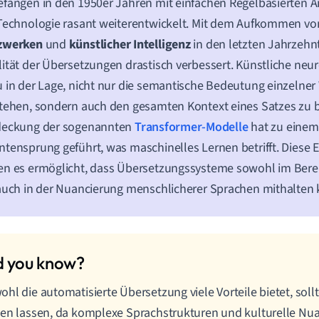
fangen in den 1950er Jahren mit einfachen Regelbasierten An
Technologie rasant weiterentwickelt. Mit dem Aufkommen v
zwerken
und
künstlicher Intelligenz
in den letzten Jahrzehnt
ität der Übersetzungen drastisch verbessert. Künstliche neu
 in der Lage, nicht nur die semantische Bedeutung einzelner
tehen, sondern auch den gesamten Kontext eines Satzes zu b
deckung der sogenannten
Transformer-Modelle
hat zu einem
tensprung geführt, was maschinelles Lernen betrifft. Diese
n es ermöglicht, dass Übersetzungssysteme sowohl im Berei
auch in der Nuancierung menschlicherer Sprachen mithalten
hl die automatisierte Übersetzung viele Vorteile bietet, soll
en lassen, da komplexe Sprachstrukturen und kulturelle Nua