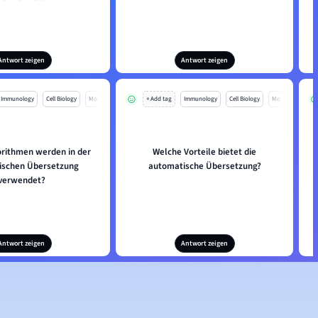
Antwort zeigen
Antwort zeigen
Immunology
Cell Biology
Mo
+ Add tag
Immunology
Cell Biology
Mo
rithmen werden in der
Welche Vorteile bietet die
ischen Übersetzung
automatische Übersetzung?
verwendet?
Antwort zeigen
Antwort zeigen