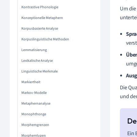
Kontrastive Phonologie
Um die 
unterte
Konzeptionelle Metaphern
Korpusbasierte Analyse
Spra
Korpuslinguistische Methoden
vers
Lemmatisierung
Über
Lexikalische Analyse
umge
Linguistische Merkmale
Ausg
Markiertheit
Die Qua
Markov-Modelle
und de
Metaphernanalyse
Monophthonge
Morphemgrenzen
Ein 
Morphemtypen