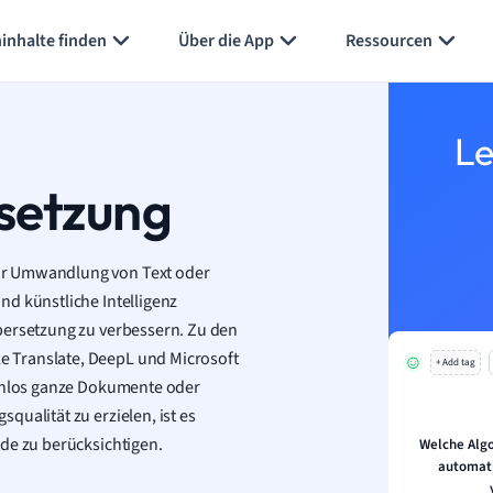
Karteikarten erstellen
Seite zusammenfassen
inhalte finden
Über die App
Ressourcen
Le
setzung
ur Umwandlung von Text oder
nd künstliche Intelligenz
bersetzung zu verbessern. Zu den
 Translate, DeepL und Microsoft
+ Add tag
tenlos ganze Dokumente oder
ualität zu erzielen, ist es
de zu berücksichtigen.
Welche Algo
automat