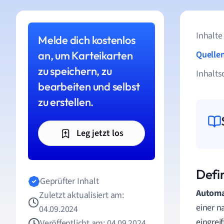
Inhalte
Melde dich kostenlos
an, um Karteikarten
Quelle
zu speichern, zu
Inhalts
bearbeiten und selbst
zu erstellen.
Leg jetzt los
Defi
Geprüfter Inhalt
Automa
Zuletzt aktualisiert am:
einer n
04.09.2024
eingrei
Veröffentlicht am: 04.09.2024