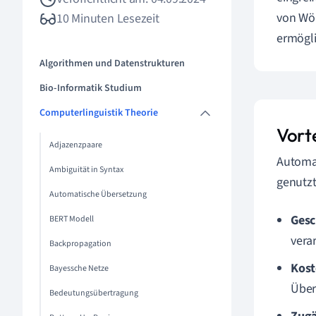
von Wör
10 Minuten Lesezeit
ermögli
Algorithmen und Datenstrukturen
Bio-Informatik Studium
Computerlinguistik Theorie
Vort
Adjazenzpaare
Automat
Ambiguität in Syntax
genutzt
Automatische Übersetzung
Gesc
BERT Modell
vera
Backpropagation
Kost
Bayessche Netze
Über
Bedeutungsübertragung