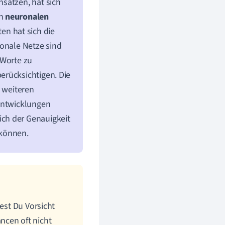
sätzen, hat sich
on
neuronalen
en hat sich die
ronale Netze sind
 Worte zu
erücksichtigen. Die
 weiteren
 Entwicklungen
ch der Genauigkeit
 können.
test Du Vorsicht
ncen oft nicht