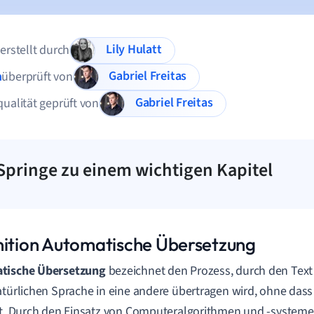
Lily Hulatt
 erstellt durch
Gabriel Freitas
n
überprüft von
Gabriel Freitas
qualität geprüft von
Springe zu einem wichtigen Kapitel
nition Automatische Übersetzung
tische Übersetzung
bezeichnet den Prozess, durch den Text
atürlichen Sprache in eine andere übertragen wird, ohne dass
ft. Durch den Einsatz von Computeralgorithmen und -system