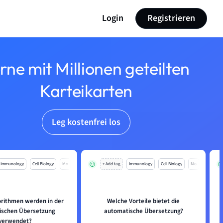
Login
Registrieren
rne mit Millionen geteilten
Karteikarten
Leg kostenfrei los
Immunology
Cell Biology
Mo
+ Add tag
Immunology
Cell Biology
Mo
rithmen werden in der
Welche Vorteile bietet die
ischen Übersetzung
automatische Übersetzung?
verwendet?