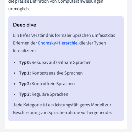
die präzise Definition von Computeranweisungen
unmöglich.
Ein tiefes Verständnis formaler Sprachen umfasst das
Erlernen der
Chomsky-Hierarchie
, die vier Typen
klassifiziert:
Typ 0:
Rekursiv aufzählbare Sprachen
Typ 1:
Kontextsensitive Sprachen
Typ 2:
Kontextfreie Sprachen
Typ 3:
Reguläre Sprachen
Jede Kategorie ist ein leistungsfähigeres Modell zur
Beschreibung von Sprachen als die vorhergehende.