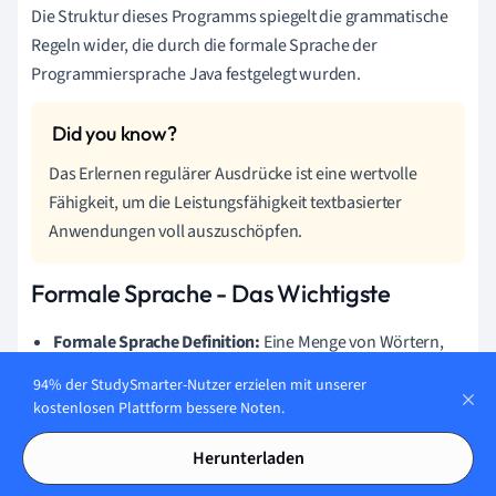
Die Struktur dieses Programms spiegelt die grammatische
Regeln wider, die durch die formale Sprache der
Programmiersprache Java festgelegt wurden.
Das Erlernen regulärer Ausdrücke ist eine wertvolle
Fähigkeit, um die Leistungsfähigkeit textbasierter
Anwendungen voll auszuschöpfen.
Formale Sprache - Das Wichtigste
Formale Sprache Definition:
Eine Menge von Wörtern,
die über einem Alphabet durch eine Grammatik erzeugt
94% der StudySmarter-Nutzer erzielen mit unserer
werden.
kostenlosen Plattform bessere Noten.
Grundlagen:
Besteht aus Alphabet, Wort und
Herunterladen
Grammatik. Diese definieren die Struktur und Syntax