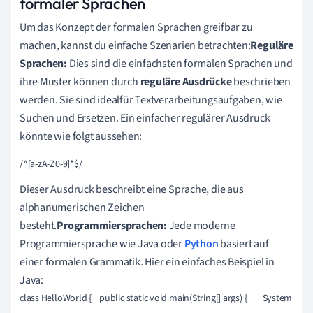
formaler Sprachen
Um das Konzept der formalen Sprachen greifbar zu
machen, kannst du einfache Szenarien betrachten:
Reguläre
Sprachen:
Dies sind die einfachsten formalen Sprachen und
ihre Muster können durch
reguläre Ausdrücke
beschrieben
werden. Sie sind idealfür Textverarbeitungsaufgaben, wie
Suchen und Ersetzen. Ein einfacher regulärer Ausdruck
könnte wie folgt aussehen:
/^[a-zA-Z0-9]*$/
Dieser Ausdruck beschreibt eine Sprache, die aus
alphanumerischen Zeichen
besteht.
Programmiersprachen:
Jede moderne
Programmiersprache wie Java oder
Python
basiert auf
einer formalen Grammatik. Hier ein einfaches Beispiel in
Java:
class HelloWorld {    public static void main(String[] args) {        System.out.p