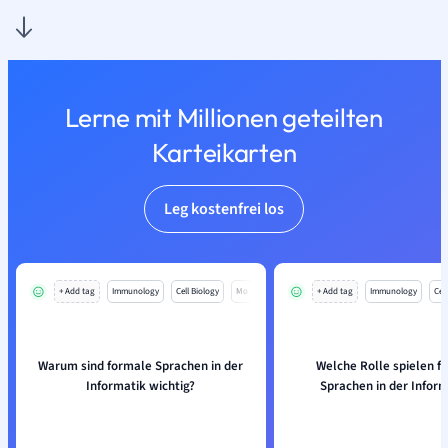
Lerne mit Millionen geteilten
Karteikarten
Leg kostenfrei los
+ Add tag
Immunology
Cell Biology
Mo
+ Add tag
Immunology
Cell
Warum sind formale Sprachen in der
Welche Rolle spielen f
Informatik wichtig?
Sprachen in der Inform