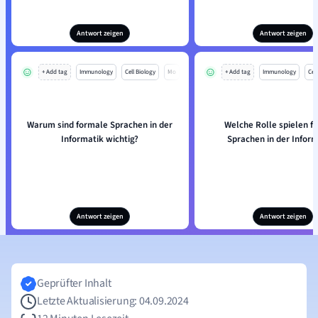
Antwort zeigen
Antwort zeigen
+ Add tag
Immunology
Cell Biology
Mo
+ Add tag
Immunology
Cell
Warum sind formale Sprachen in der
Welche Rolle spielen f
Informatik wichtig?
Sprachen in der Inform
Antwort zeigen
Antwort zeigen
Geprüfter Inhalt
Letzte Aktualisierung: 04.09.2024