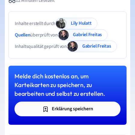
12 Minuten Lesezeit
Lily Hulatt
Inhalte erstellt durch
Gabriel Freitas
Quellen
überprüft von
Gabriel Freitas
Inhaltsqualität geprüft von
Melde dich kostenlos an, um
Karteikarten zu speichern, zu
bearbeiten und selbst zu erstellen.
Erklärung speichern