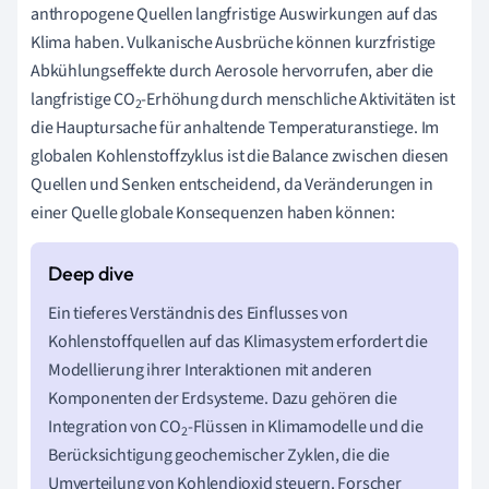
anthropogene Quellen langfristige Auswirkungen auf das
Klima haben. Vulkanische Ausbrüche können kurzfristige
Abkühlungseffekte durch Aerosole hervorrufen, aber die
langfristige CO
-Erhöhung durch menschliche Aktivitäten ist
2
die Hauptursache für anhaltende Temperaturanstiege. Im
globalen Kohlenstoffzyklus ist die Balance zwischen diesen
Quellen und Senken entscheidend, da Veränderungen in
einer Quelle globale Konsequenzen haben können:
Ein tieferes Verständnis des Einflusses von
Kohlenstoffquellen auf das Klimasystem erfordert die
Modellierung ihrer Interaktionen mit anderen
Komponenten der Erdsysteme. Dazu gehören die
Integration von CO
-Flüssen in Klimamodelle und die
2
Berücksichtigung geochemischer Zyklen, die die
Umverteilung von Kohlendioxid steuern. Forscher