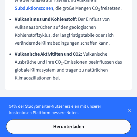
wie der Kīlauea auf Hawaii und Vulkane in
Subduktionszonen
, die große Mengen CO
freisetzen.
2
Vulkanismus und Kohlenstoff:
Der Einfluss von
Vulkanausbrüchen auf den geologischen
Kohlenstoffzyklus, der langfristig stabile oder sich
verändernde Klimabedingungen schaffen kann.
Vulkanische Aktivitäten und CO2:
Vulkanische
Ausbrüche und ihre CO
-Emissionen beeinflussen das
2
globale Klimasystem und tragen zu natürlichen
Klimaoszillationen bei.
Karteikarten in
94% der StudySmarter-Nutzer erzielen mit unserer
12
Vulkanische
kostenlosen Plattform bessere Noten.
Kohlenstoffquellen
Herunterladen