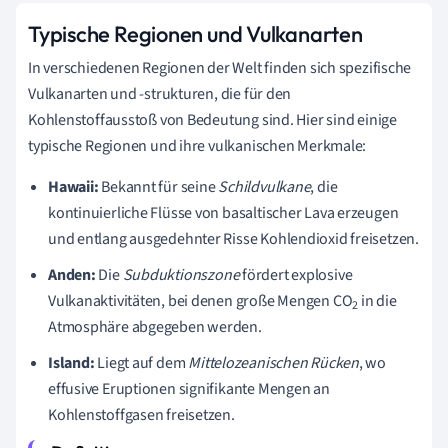
Typische Regionen und Vulkanarten
In verschiedenen Regionen der Welt finden sich spezifische
Vulkanarten und -strukturen, die für den
Kohlenstoffausstoß von Bedeutung sind. Hier sind einige
typische Regionen und ihre vulkanischen Merkmale:
Hawaii:
Bekannt für seine
Schildvulkane
, die
kontinuierliche Flüsse von basaltischer Lava erzeugen
und entlang ausgedehnter Risse Kohlendioxid freisetzen.
Anden:
Die
Subduktionszone
fördert explosive
Vulkanaktivitäten, bei denen große Mengen CO
in die
2
Atmosphäre abgegeben werden.
Island:
Liegt auf dem
Mittelozeanischen Rücken
, wo
effusive Eruptionen signifikante Mengen an
Kohlenstoffgasen freisetzen.