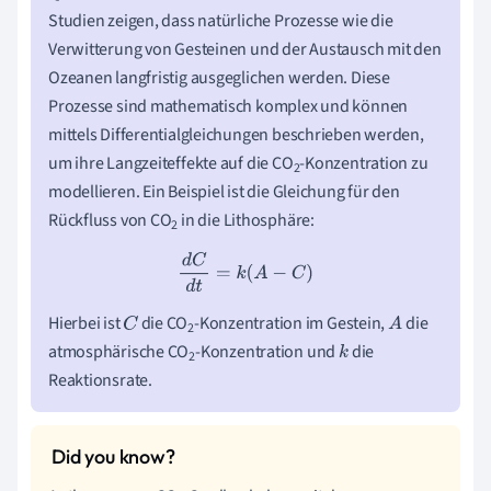
Studien zeigen, dass natürliche Prozesse wie die
Verwitterung von Gesteinen und der Austausch mit den
Ozeanen langfristig ausgeglichen werden. Diese
Prozesse sind mathematisch komplex und können
mittels Differentialgleichungen beschrieben werden,
um ihre Langzeiteffekte auf die CO
-Konzentration zu
2
modellieren. Ein Beispiel ist die Gleichung für den
Rückfluss von CO
in die Lithosphäre:
2
d
C
d
t
=
k
(
A
−
C
)
Hierbei ist
die CO
-Konzentration im Gestein,
die
C
A
2
atmosphärische CO
-Konzentration und
die
k
2
Reaktionsrate.