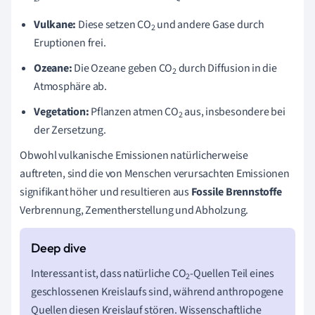
Vulkane:
Diese setzen CO
und andere Gase durch
2
Eruptionen frei.
Ozeane:
Die Ozeane geben CO
durch Diffusion in die
2
Atmosphäre ab.
Vegetation:
Pflanzen atmen CO
aus, insbesondere bei
2
der Zersetzung.
Obwohl vulkanische Emissionen natürlicherweise
auftreten, sind die von Menschen verursachten Emissionen
signifikant höher und resultieren aus
Fossile Brennstoffe
Verbrennung, Zementherstellung und Abholzung.
Interessant ist, dass natürliche CO
-Quellen Teil eines
2
geschlossenen Kreislaufs sind, während anthropogene
Quellen diesen Kreislauf stören. Wissenschaftliche