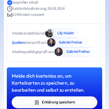
Geprüfter Inhalt
Letzte Aktualisierung: 06.09.2024
13 Minuten Lesezeit
Lily Hulatt
Inhalte erstellt durch
Gabriel Freitas
Quellen
überprüft von
Gabriel Freitas
Inhaltsqualität geprüft von
Melde dich kostenlos an, um
Karteikarten zu speichern, zu
bearbeiten und selbst zu erstellen.
Erklärung speichern