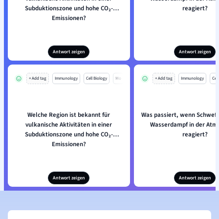
Subduktionszone und hohe CO₂-
reagiert?
Emissionen?
Antwort zeigen
Antwort zeigen
+ Add tag
Immunology
Cell Biology
Mo
+ Add tag
Immunology
Cell
Welche Region ist bekannt für
Was passiert, wenn Schwefe
vulkanische Aktivitäten in einer
Wasserdampf in der Atm
Subduktionszone und hohe CO₂-
reagiert?
Emissionen?
Antwort zeigen
Antwort zeigen