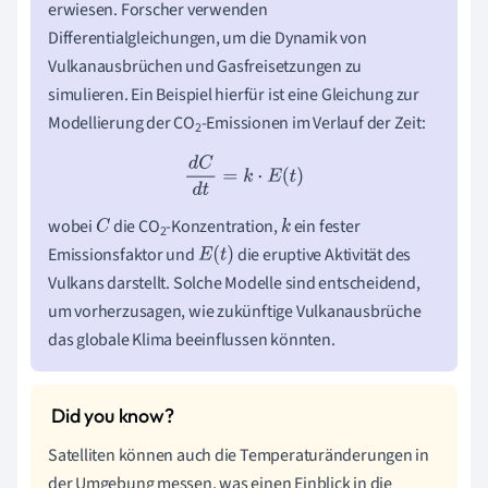
erwiesen. Forscher verwenden
Differentialgleichungen, um die Dynamik von
Vulkanausbrüchen und Gasfreisetzungen zu
simulieren. Ein Beispiel hierfür ist eine Gleichung zur
Modellierung der CO
-Emissionen im Verlauf der Zeit:
2
d
C
d
t
=
k
⋅
E
(
t
)
wobei
die CO
-Konzentration,
ein fester
C
k
2
Emissionsfaktor und
die eruptive Aktivität des
E
(
t
)
Vulkans darstellt. Solche Modelle sind entscheidend,
um vorherzusagen, wie zukünftige Vulkanausbrüche
das globale Klima beeinflussen könnten.
Satelliten können auch die Temperaturänderungen in
der Umgebung messen, was einen Einblick in die