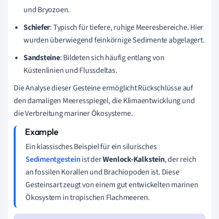
und Bryozoen.
Schiefer
: Typisch für tiefere, ruhige Meeresbereiche. Hier
wurden überwiegend feinkörnige Sedimente abgelagert.
Sandsteine
: Bildeten sich häufig entlang von
Küstenlinien und Flussdeltas.
Die Analyse dieser Gesteine ermöglicht Rückschlüsse auf
den damaligen Meeresspiegel, die Klimaentwicklung und
die Verbreitung mariner Ökosysteme.
Ein klassisches Beispiel für ein silurisches
Sedimentgestein
ist der
Wenlock-Kalkstein
, der reich
an fossilen Korallen und Brachiopoden ist. Diese
Gesteinsart zeugt von einem gut entwickelten marinen
Ökosystem in tropischen Flachmeeren.