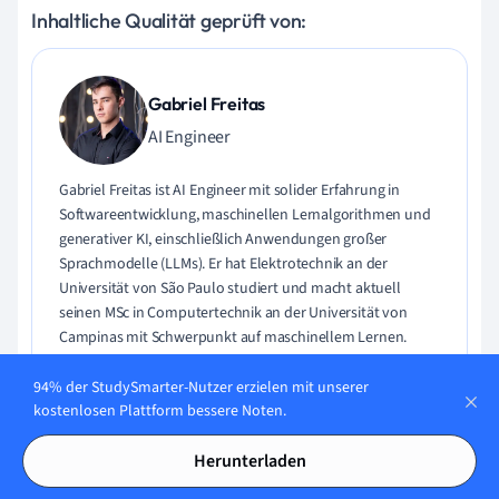
Inhaltliche Qualität geprüft von:
Gabriel Freitas
AI Engineer
Gabriel Freitas ist AI Engineer mit solider Erfahrung in
Softwareentwicklung, maschinellen Lernalgorithmen und
generativer KI, einschließlich Anwendungen großer
Sprachmodelle (LLMs). Er hat Elektrotechnik an der
Universität von São Paulo studiert und macht aktuell
seinen MSc in Computertechnik an der Universität von
Campinas mit Schwerpunkt auf maschinellem Lernen.
Gabriel hat einen starken Hintergrund in Software-
Engineering und hat an Projekten zu Computer Vision,
94% der StudySmarter-Nutzer erzielen mit unserer
kostenlosen Plattform bessere Noten.
Embedded AI und LLM-Anwendungen gearbeitet.
Herunterladen
Lerne Gabriel kennen