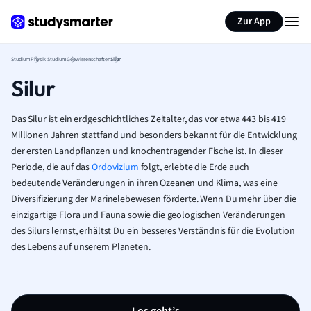
Zur App
Studium
Physik Studium
Geowissenschaften
Silur
Silur
Das Silur ist ein erdgeschichtliches Zeitalter, das vor etwa 443 bis 419
Millionen Jahren stattfand und besonders bekannt für die Entwicklung
der ersten Landpflanzen und knochentragender Fische ist. In dieser
Periode, die auf das
Ordovizium
folgt, erlebte die Erde auch
bedeutende Veränderungen in ihren Ozeanen und Klima, was eine
Diversifizierung der Marinelebewesen förderte. Wenn Du mehr über die
einzigartige Flora und Fauna sowie die geologischen Veränderungen
des Silurs lernst, erhältst Du ein besseres Verständnis für die Evolution
des Lebens auf unserem Planeten.