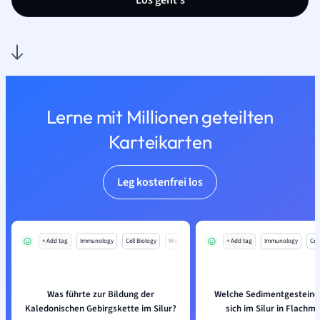
Los geht’s
Lerne mit Millionen geteilten
Karteikarten
Leg kostenfrei los
+ Add tag
Immunology
Cell Biology
Mo
+ Add tag
Immunology
Cell
Was führte zur Bildung der
Welche Sedimentgesteine 
Kaledonischen Gebirgskette im Silur?
sich im Silur in Flachm