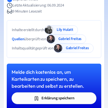
Letzte Aktualisierung: 06.09.2024
9 Minuten Lesezeit
Lily Hulatt
Inhalte erstellt durch
Gabriel Freitas
Quellen
überprüft von
Gabriel Freitas
Inhaltsqualität geprüft von
Melde dich kostenlos an, um
Karteikarten zu speichern, zu
bearbeiten und selbst zu erstellen.
Erklärung speichern