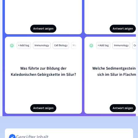
Antwort zeigen
Antwort zeigen
+ Add tag
Immunology
Cell Biology
Mo
+ Add tag
Immunology
Cell
Was führte zur Bildung der
Welche Sedimentgesteine 
Kaledonischen Gebirgskette im Silur?
sich im Silur in Flachm
Antwort zeigen
Antwort zeigen
Geprüfter Inhalt