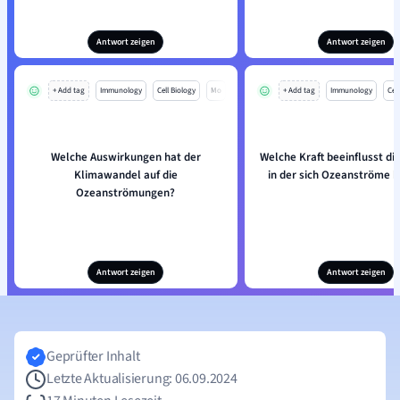
Antwort zeigen
Antwort zeigen
+ Add tag
Immunology
Cell Biology
Mo
+ Add tag
Immunology
Cell
Welche Auswirkungen hat der
Welche Kraft beeinflusst di
Klimawandel auf die
in der sich Ozeanströme 
Ozeanströmungen?
Antwort zeigen
Antwort zeigen
Geprüfter Inhalt
Letzte Aktualisierung: 06.09.2024