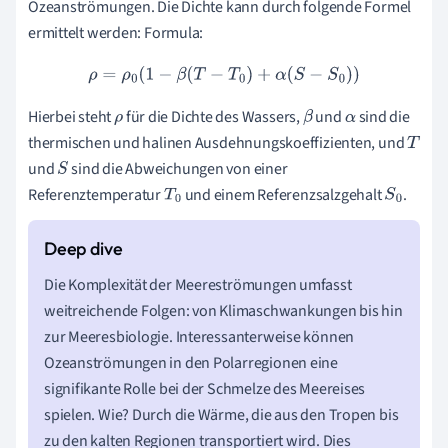
Ozeanströmungen. Die Dichte kann durch folgende Formel
ermittelt werden: Formula:
ρ
=
ρ
0
(
1
−
β
(
T
−
T
0
)
+
α
(
S
−
S
0
)
)
Hierbei steht
für die Dichte des Wassers,
und
sind die
ρ
β
α
thermischen und halinen Ausdehnungskoeffizienten, und
T
und
sind die Abweichungen von einer
S
Referenztemperatur
und einem Referenzsalzgehalt
.
T
0
S
0
Die Komplexität der Meereströmungen umfasst
weitreichende Folgen: von Klimaschwankungen bis hin
zur Meeresbiologie. Interessanterweise können
Ozeanströmungen in den Polarregionen eine
signifikante Rolle bei der Schmelze des Meereises
spielen. Wie? Durch die Wärme, die aus den Tropen bis
zu den kalten Regionen transportiert wird. Dies