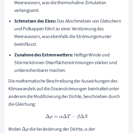
Meerwassers, was die thermohaline Zirkulation
verlangsamt.
Schmelzen des Eises:
Das Abschmelzen von Gletschern
und Polkappen führt zu einer Verdünnung des
Meerwassers, was ebenfalls die Strömungsmuster
beeinflusst.
Zunahme des Extremwetters:
Heftige Winde und
Stürme können Oberflächenströmungen stärker und
unberechenbarer machen.
Die mathematische Beschreibung der Auswirkungen des
Klimawandels auf die Ozeanströmungen beinhaltet unter
anderem die Modifizierung der Dichte, beschrieben durch
die Gleichung:
Δ
ρ
=
α
Δ
T
−
β
Δ
S
Wobei
die Veränderung der Dichte,
der
Δ
ρ
α