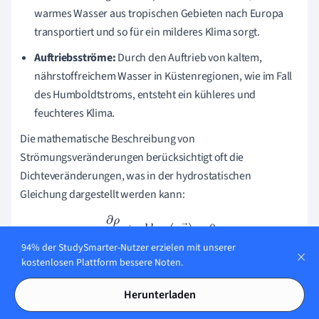
warmes Wasser aus tropischen Gebieten nach Europa
transportiert und so für ein milderes Klima sorgt.
Auftriebsströme:
Durch den Auftrieb von kaltem,
nährstoffreichem Wasser in Küstenregionen, wie im Fall
des Humboldtstroms, entsteht ein kühleres und
feuchteres Klima.
Die mathematische Beschreibung von
Strömungsveränderungen berücksichtigt oft die
Dichteveränderungen, was in der hydrostatischen
Gleichung dargestellt werden kann:
∂
ρ
∂
t
+
a
b
l
a
⋅
(
ρ
u
→
)
=
0
94% der StudySmarter-Nutzer erzielen mit unserer
Hierbei ist
die Dichte des Wassers,
die Zeit und
die
kostenlosen Plattform bessere Noten.
ρ
t
u
Strömungsgeschwindigkeit.
→
Herunterladen