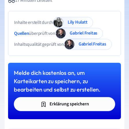
17 Minuten Lesezeit
Lily Hulatt
Inhalte erstellt durch
Gabriel Freitas
Quellen
überprüft von
Gabriel Freitas
Inhaltsqualität geprüft von
Melde dich kostenlos an, um
Karteikarten zu speichern, zu
bearbeiten und selbst zu erstellen.
Erklärung speichern