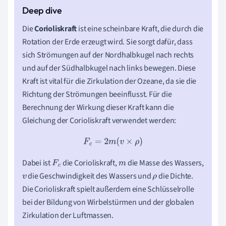
Die
Corioliskraft
ist eine scheinbare Kraft, die durch die
Rotation der Erde erzeugt wird. Sie sorgt dafür, dass
sich Strömungen auf der Nordhalbkugel nach rechts
und auf der Südhalbkugel nach links bewegen. Diese
Kraft ist vital für die Zirkulation der Ozeane, da sie die
Richtung der Strömungen beeinflusst. Für die
Berechnung der Wirkung dieser Kraft kann die
Gleichung der Corioliskraft verwendet werden:
F
c
=
2
m
(
v
×
ρ
)
Dabei ist
die Corioliskraft,
die Masse des Wassers,
F
c
m
die Geschwindigkeit des Wassers und
die Dichte.
v
ρ
Die Corioliskraft spielt außerdem eine Schlüsselrolle
bei der Bildung von Wirbelstürmen und der globalen
Zirkulation der Luftmassen.