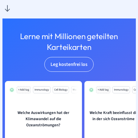
Lerne mit Millionen geteilten
Karteikarten
Leg kostenfrei los
+ Add tag
Immunology
Cell Biology
Mo
+ Add tag
Immunology
Cell
Welche Auswirkungen hat der
Welche Kraft beeinflusst di
Klimawandel auf die
in der sich Ozeanströme 
Ozeanströmungen?