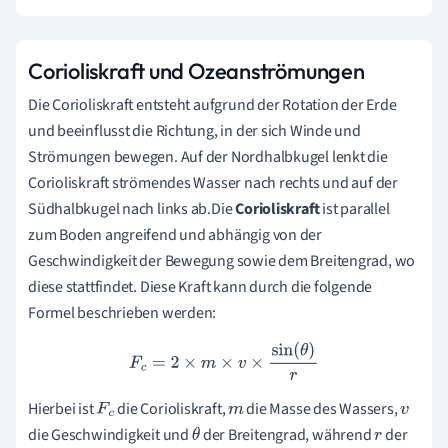
Corioliskraft und Ozeanströmungen
Die Corioliskraft entsteht aufgrund der Rotation der Erde
und beeinflusst die Richtung, in der sich Winde und
Strömungen bewegen. Auf der Nordhalbkugel lenkt die
Corioliskraft strömendes Wasser nach rechts und auf der
Südhalbkugel nach links ab.Die
Corioliskraft
ist parallel
zum Boden angreifend und abhängig von der
Geschwindigkeit der Bewegung sowie dem Breitengrad, wo
diese stattfindet. Diese Kraft kann durch die folgende
Formel beschrieben werden:
F
c
=
2
×
m
×
v
×
sin
(
θ
)
r
Hierbei ist
die Corioliskraft,
die Masse des Wassers,
F
c
m
v
die Geschwindigkeit und
der Breitengrad, während
der
θ
r