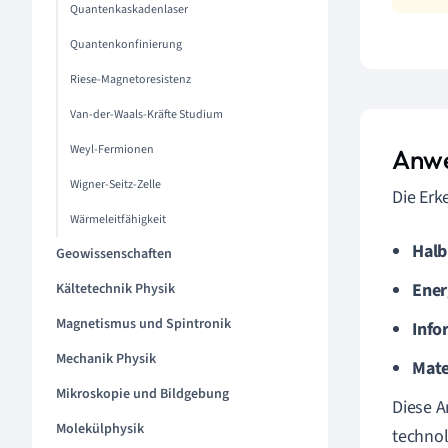
Quantenkaskadenlaser
Quantenkonfinierung
Riese-Magnetoresistenz
Van-der-Waals-Kräfte Studium
Weyl-Fermionen
Anwe
Wigner-Seitz-Zelle
Die Erk
Wärmeleitfähigkeit
Halb
Geowissenschaften
Ener
Kältetechnik Physik
Magnetismus und Spintronik
Info
Mechanik Physik
Mate
Mikroskopie und Bildgebung
Diese A
Molekülphysik
technol