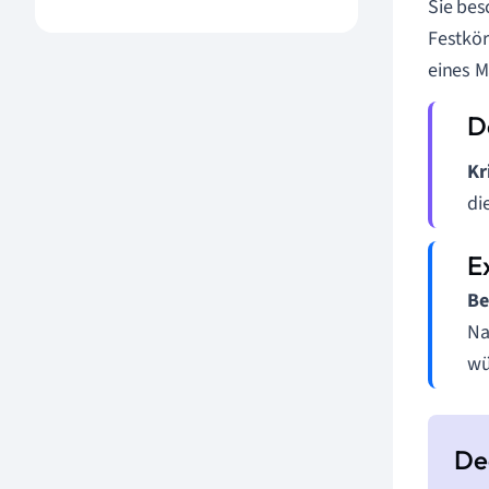
Sie bes
Festkör
eines M
Kr
di
Be
Na
wü