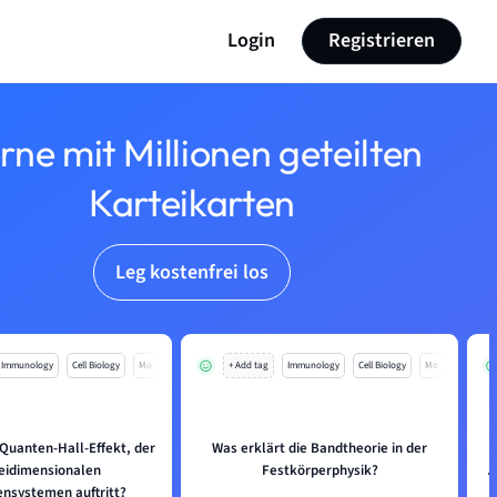
Login
Registrieren
rne mit Millionen geteilten
Karteikarten
Leg kostenfrei los
Immunology
Cell Biology
Mo
+ Add tag
Immunology
Cell Biology
Mo
 Quanten-Hall-Effekt, der
Was erklärt die Bandtheorie in der
eidimensionalen
Festkörperphysik?
A
ensystemen auftritt?