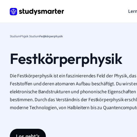
Lern
Studium
Physik Studium
Festkörperphysik
Festkörperphysik
Die Festkörperphysik ist ein faszinierendes Feld der Physik, da
Feststoffen und deren atomaren Aufbau beschäftigt. Du wirst en
elektronische Bandstrukturen und phononische Eigenschaften d
bestimmen. Durch das Verständnis der Festkörperphysik erschli
moderne Technologien, von Halbleitern bis zu Quantencomput
Los geht’s