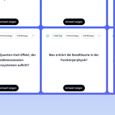
Antwort zeigen
Antwort zeigen
Immunology
Cell Biology
Mo
+ Add tag
Immunology
Cell Biology
Mo
 Quanten-Hall-Effekt, der
Was erklärt die Bandtheorie in der
eidimensionalen
Festkörperphysik?
A
ensystemen auftritt?
Antwort zeigen
Antwort zeigen