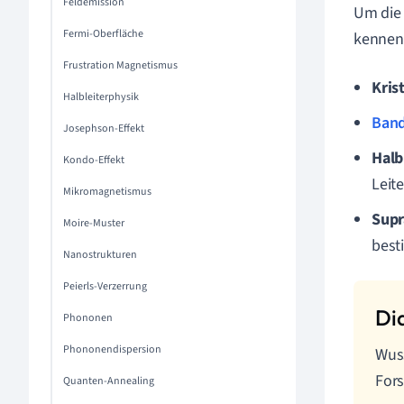
Feldemission
Um die 
Fermi-Oberfläche
kennen
Frustration Magnetismus
Krist
Halbleiterphysik
Band
Josephson-Effekt
Halb
Kondo-Effekt
Leit
Mikromagnetismus
Supr
Moire-Muster
best
Nanostrukturen
Peierls-Verzerrung
Phononen
Phononendispersion
Wuss
Fors
Quanten-Annealing