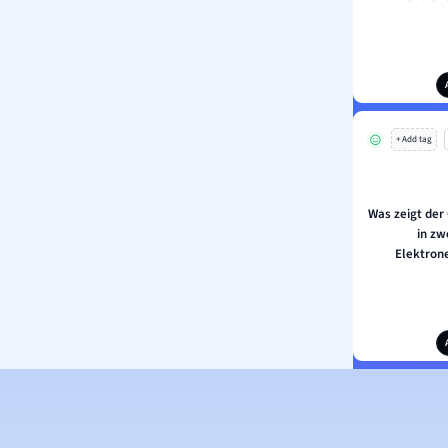
+ Add tag
Was zeigt der
in zw
Elektron