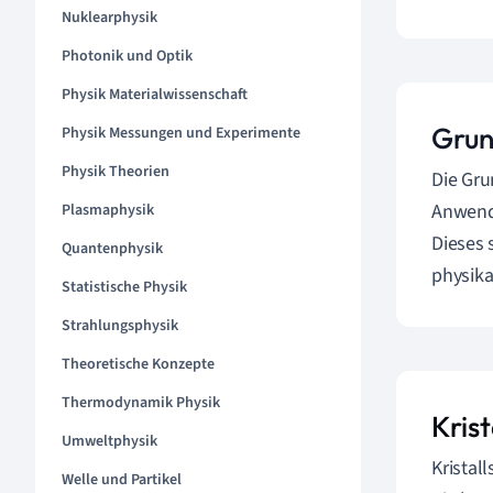
Nuklearphysik
Photonik und Optik
Physik Materialwissenschaft
Grun
Physik Messungen und Experimente
Physik Theorien
Die Gru
Anwendu
Plasmaphysik
Dieses 
Quantenphysik
physika
Statistische Physik
Strahlungsphysik
Theoretische Konzepte
Thermodynamik Physik
Krist
Umweltphysik
Kristal
Welle und Partikel