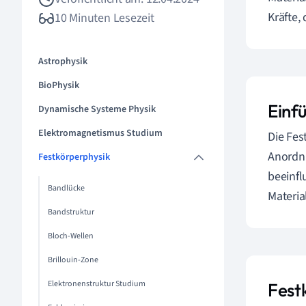
Kräfte,
10 Minuten Lesezeit
Astrophysik
BioPhysik
Einf
Dynamische Systeme Physik
Elektromagnetismus Studium
Die Fes
Anordnu
Festkörperphysik
beeinfl
Bandlücke
Materia
Bandstruktur
Bloch-Wellen
Brillouin-Zone
Elektronenstruktur Studium
Fest