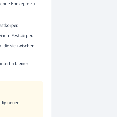
egende Konzepte zu
stkörper.
einem Festkörper.
, die sie zwischen
unterhalb einer
llig neuen