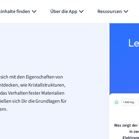
inhalte finden
Über die App
Ressourcen
Le
s sich mit den Eigenschaften von
tdecken, wie Kristallstrukturen,
as Verhalten fester Materialien
eßen sich Dir die Grundlagen für
+ Add tag
ern.
Was zeigt der
in zw
Elektron