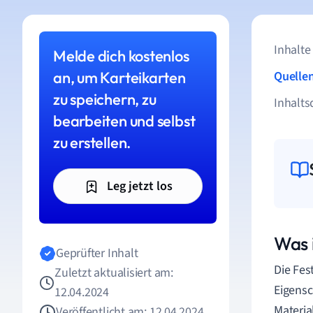
Inhalte
Melde dich kostenlos
an, um Karteikarten
Quelle
zu speichern, zu
Inhalts
bearbeiten und selbst
zu erstellen.
Leg jetzt los
Was 
Geprüfter Inhalt
Die Fes
Zuletzt aktualisiert am:
Eigensc
12.04.2024
Materia
Veröffentlicht am: 12.04.2024