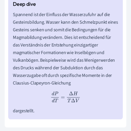
Spannend ist der Einfluss der Wasserzufuhr auf die
Gesteinsbildung. Wasser kann den Schmelzpunkt eines
Gesteins senken und somit die Bedingungen für die
Magmabildung verändern. Dies ist entscheidend für
das Verständnis der Entstehung einzigartiger
magmatischer Formationen wie Inselbögen und
Vulkanbögen. Beispielweise wird das Wenigerwerden
des Drucks während der Subduktion durch das
Wasserzugabe oft durch spezifische Momente in der
Clausius-Clapeyron-Gleichung
d
P
d
T
=
Δ
H
T
Δ
V
dargestellt.