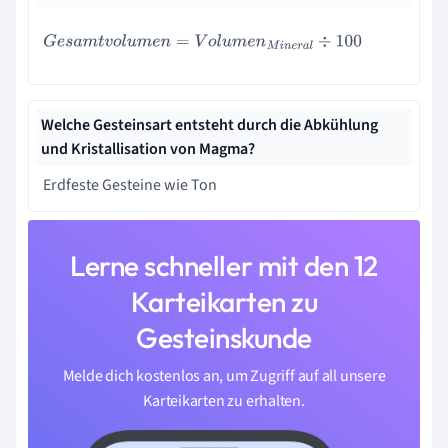
G
e
s
a
m
t
v
o
l
u
m
e
n
=
V
o
l
u
m
e
n
M
i
n
e
r
a
l
÷
100
Welche Gesteinsart entsteht durch die Abkühlung
und Kristallisation von Magma?
Erdfeste Gesteine wie Ton
Lerne schneller mit den 12
Karteikarten zu
Gesteinskunde
Melde dich kostenlos an, um Zugriff auf all unsere
Karteikarten zu erhalten.