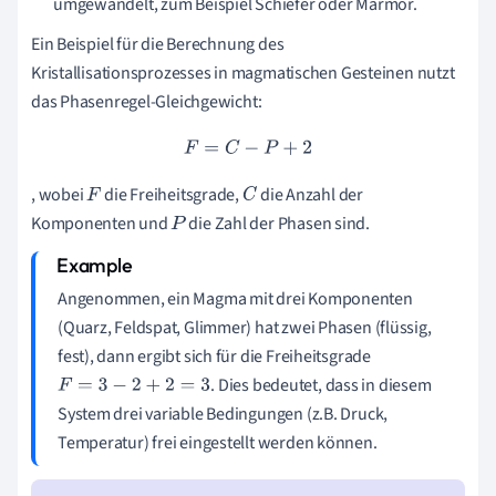
umgewandelt, zum Beispiel Schiefer oder Marmor.
Ein Beispiel für die Berechnung des
Kristallisationsprozesses in magmatischen Gesteinen nutzt
das Phasenregel-Gleichgewicht:
F
=
C
−
P
+
2
, wobei
die Freiheitsgrade,
die Anzahl der
F
C
Komponenten und
die Zahl der Phasen sind.
P
Angenommen, ein Magma mit drei Komponenten
(Quarz, Feldspat, Glimmer) hat zwei Phasen (flüssig,
fest), dann ergibt sich für die Freiheitsgrade
. Dies bedeutet, dass in diesem
F
=
3
−
2
+
2
=
3
System drei variable Bedingungen (z.B. Druck,
Temperatur) frei eingestellt werden können.