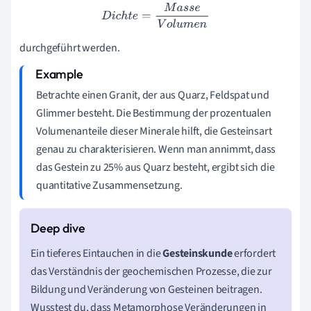
D
i
c
h
t
e
=
M
a
s
s
e
V
o
l
u
m
e
n
durchgeführt werden.
Betrachte einen Granit, der aus Quarz, Feldspat und
Glimmer besteht. Die Bestimmung der prozentualen
Volumenanteile dieser Minerale hilft, die Gesteinsart
genau zu charakterisieren. Wenn man annimmt, dass
das Gestein zu 25% aus Quarz besteht, ergibt sich die
quantitative Zusammensetzung.
Ein tieferes Eintauchen in die
Gesteinskunde
erfordert
das Verständnis der geochemischen Prozesse, die zur
Bildung und Veränderung von Gesteinen beitragen.
Wusstest du, dass Metamorphose Veränderungen in