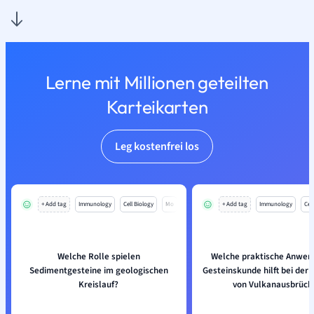
Lerne mit Millionen geteilten
Karteikarten
Leg kostenfrei los
+ Add tag
Immunology
Cell Biology
Mo
+ Add tag
Immunology
Cell
Welche Rolle spielen
Welche praktische Anwen
Sedimentgesteine im geologischen
Gesteinskunde hilft bei der
Kreislauf?
von Vulkanausbrüch