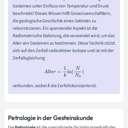
Gesteinen unter Einfluss von Temperatur und Druck
beschreibt? Dieses Wissen hilft Geowissenschaftlern,
die geologische Geschichte eines Gebietes zu
rekonstruieren. Ein spannender Aspekt ist die
Radiometrische Datierung, die verwendet wird, um das
Alter von Gesteinen zu bestimmen. Diese Technik stützt
sich auf den Zerfall radioaktiver Isotope und ist mit der
Zerfallsgleichung
A
l
t
e
r
=
1
k
ln
(
N
N
0
)
verbunden, wobei
die Zerfallskonstante ist.
k
Petrologie in der Gesteinskunde
Die
Petrologie
ist die spezialisierte Disziplin innerhalb der