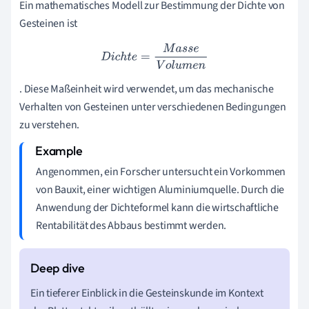
Ein mathematisches Modell zur Bestimmung der Dichte von
Gesteinen ist
D
i
c
h
t
e
=
M
a
s
s
e
V
o
l
u
m
e
n
. Diese Maßeinheit wird verwendet, um das mechanische
Verhalten von Gesteinen unter verschiedenen Bedingungen
zu verstehen.
Angenommen, ein Forscher untersucht ein Vorkommen
von Bauxit, einer wichtigen Aluminiumquelle. Durch die
Anwendung der Dichteformel kann die wirtschaftliche
Rentabilität des Abbaus bestimmt werden.
Ein tieferer Einblick in die Gesteinskunde im Kontext