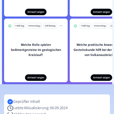
Antwort zeigen
Antwort zeigen
+ Add tag
Immunology
Cell Biology
Mo
+ Add tag
Immunology
Cell
Welche Rolle spielen
Welche praktische Anwen
Sedimentgesteine im geologischen
Gesteinskunde hilft bei der
Kreislauf?
von Vulkanausbrüch
Antwort zeigen
Antwort zeigen
Geprüfter Inhalt
Letzte Aktualisierung: 06.09.2024