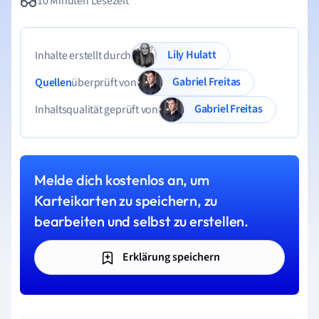
10 Minuten Lesezeit
Lily Hulatt
Inhalte erstellt durch
Gabriel Freitas
Quellen
überprüft von
Gabriel Freitas
Inhaltsqualität geprüft von
Melde dich kostenlos an, um
Karteikarten zu speichern, zu
bearbeiten und selbst zu erstellen.
Erklärung speichern