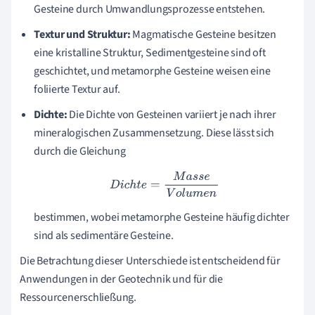
Gesteine durch Umwandlungsprozesse entstehen.
Textur und Struktur:
Magmatische Gesteine besitzen
eine kristalline Struktur, Sedimentgesteine sind oft
geschichtet, und metamorphe Gesteine weisen eine
foliierte Textur auf.
Dichte:
Die Dichte von Gesteinen variiert je nach ihrer
mineralogischen Zusammensetzung. Diese lässt sich
durch die Gleichung
D
i
c
h
t
e
=
M
a
s
s
e
V
o
l
u
m
e
n
bestimmen, wobei metamorphe Gesteine häufig dichter
sind als sedimentäre Gesteine.
Die Betrachtung dieser Unterschiede ist entscheidend für
Anwendungen in der Geotechnik und für die
Ressourcenerschließung.