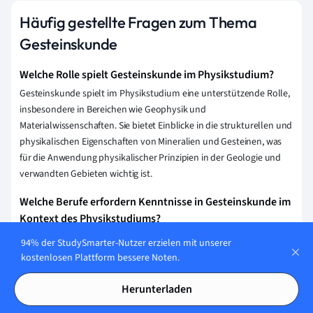
Häufig gestellte Fragen zum Thema
Gesteinskunde
Welche Rolle spielt Gesteinskunde im Physikstudium?
Gesteinskunde spielt im Physikstudium eine unterstützende Rolle,
insbesondere in Bereichen wie Geophysik und
Materialwissenschaften. Sie bietet Einblicke in die strukturellen und
physikalischen Eigenschaften von Mineralien und Gesteinen, was
für die Anwendung physikalischer Prinzipien in der Geologie und
verwandten Gebieten wichtig ist.
Welche Berufe erfordern Kenntnisse in Gesteinskunde im
Kontext des Physikstudiums?
Berufe, die Kenntnisse in Gesteinskunde im Kontext des
94% der StudySmarter-Nutzer erzielen mit unserer
Physikstudiums erfordern, umfassen Geophysiker, Umweltberater,
kostenlosen Plattform bessere Noten.
Rohstoffanalysten, Ingenieure im Bauwesen und Wissenschaftler in
der Erd- und Umweltforschung. Diese Kenntnisse sind wichtig für
Herunterladen
die Untersuchung und Analyse von geologischen Materialien sowie