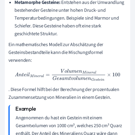
Metamorphe Gesteine:
Entstehen aus der Umwandlung
bestehender Gesteine unter hohen Druck- und
Temperaturbedingungen. Beispiele sind Marmor und
Schiefer. Diese Gesteine haben oft eine stark
geschichtete Struktur.
Ein mathematisches Modell zur Abschätzung der
Gesteinsbestandteile kann die Mischungsformel
verwenden:
A
n
t
e
i
l
M
i
n
e
r
a
l
=
V
o
l
u
m
e
n
M
i
n
e
r
a
l
G
e
s
a
m
t
v
o
l
u
m
e
n
G
e
s
t
e
i
n
×
100
. Diese Formel hilft bei der Berechnung der prozentualen
Zusammensetzung von Mineralien in einem Gestein.
Angenommen du hast ein Gestein mit einem
Gesamtvolumen von 1000 cm³, welches 250 cm³ Quarz
enthält. Der Anteil des Mineraliens Quarz wäre dann