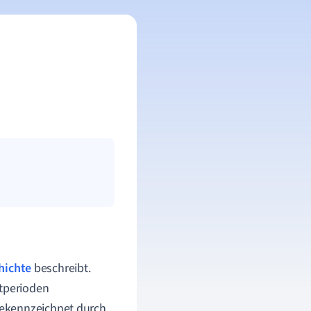
hichte
beschreibt.
ptperioden
t gekennzeichnet durch