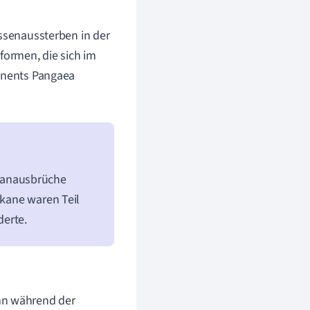
senaussterben in der
formen, die sich im
tinents Pangaea
kanausbrüche
lkane waren Teil
derte.
nn während der