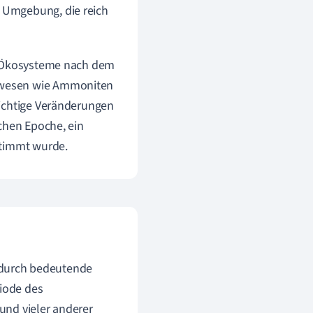
n Umgebung, die reich
en Ökosysteme nach dem
ewesen wie Ammoniten
Wichtige Veränderungen
chen Epoche, ein
stimmt wurde.
r durch bedeutende
riode des
und vieler anderer