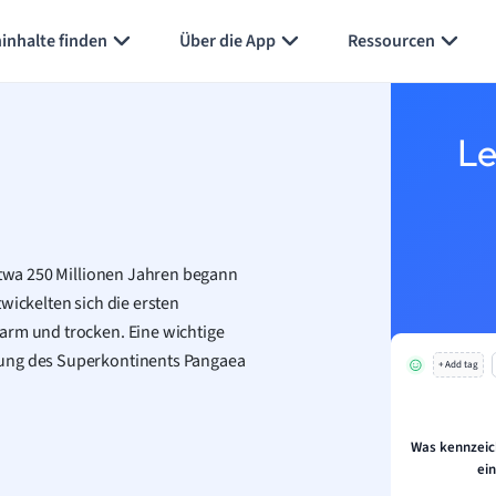
inhalte finden
Über die App
Ressourcen
Le
 etwa 250 Millionen Jahren begann
wickelten sich die ersten
arm und trocken. Eine wichtige
tung des Superkontinents Pangaea
+ Add tag
Was kennzeich
ei