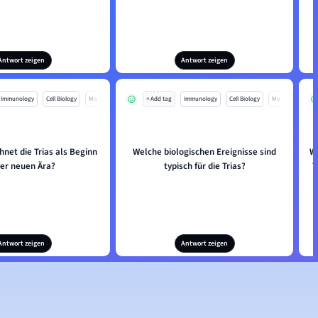
Antwort zeigen
Antwort zeigen
Immunology
Cell Biology
Mo
+ Add tag
Immunology
Cell Biology
Mo
net die Trias als Beginn
Welche biologischen Ereignisse sind
W
ner neuen Ära?
typisch für die Trias?
T
Antwort zeigen
Antwort zeigen