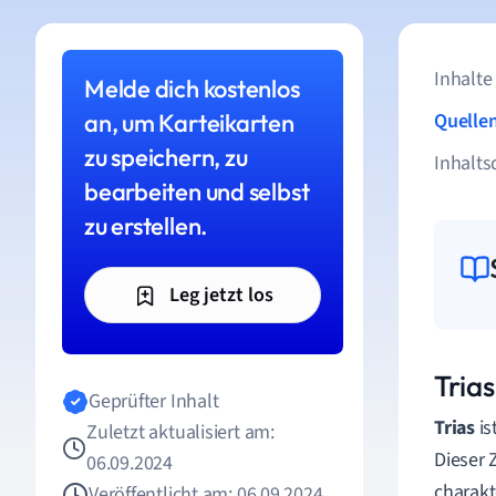
Inhalte
Melde dich kostenlos
an, um Karteikarten
Quelle
zu speichern, zu
Inhalts
bearbeiten und selbst
zu erstellen.
Leg jetzt los
Trias
Geprüfter Inhalt
Trias
is
Zuletzt aktualisiert am:
Dieser 
06.09.2024
charakt
Veröffentlicht am: 06.09.2024