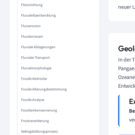
Fliessrichtung
neuer 
Flussdeltaentwicklung
Flusserosion
Flussterrassen
Geol
Fluviale Ablagerungen
Fluvialer Transport
In der 
Pangaea
Fluvialmorphologie
Ozeane 
Fossile Abdrücke
Entwic
Fossile Alterungsbestimmung
Fossile Analyse
Be
Fossilienkonservierung
ve
Frostverwitterung
Gebirgsbildungsprozess