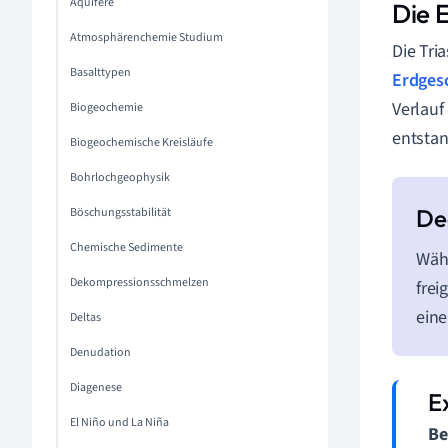
Aquifere
Die 
Atmosphärenchemie Studium
Die Tri
Basalttypen
Erdges
Verlauf
Biogeochemie
entsta
Biogeochemische Kreisläufe
Bohrlochgeophysik
Böschungsstabilität
Chemische Sedimente
Wäh
Dekompressionsschmelzen
frei
eine
Deltas
Denudation
Diagenese
El Niño und La Niña
Be