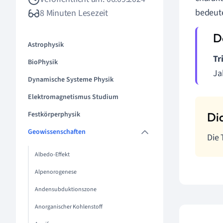
bedeute
8 Minuten Lesezeit
Astrophysik
Tr
BioPhysik
Ja
Dynamische Systeme Physik
Elektromagnetismus Studium
Festkörperphysik
Geowissenschaften
Die 
Albedo-Effekt
Alpenorogenese
Andensubduktionszone
Anorganischer Kohlenstoff