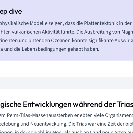
hysikalische Modelle zeigen, dass die Plattentektonik in der 
hten vulkanischen Aktivität führte. Die Ausbreitung von Mag
inenten und unter den Ozeanen könnte signifikante Auswirk
ma und die Lebensbedingungen gehabt haben.
ogische Entwicklungen während der Tria
em Perm-Trias-Massenaussterben erlebten viele Organismen
elebung und Neuentwicklung. Die Trias war eine Zeit der bio
ionen, in der sowohl im Meer als auch an Land neue Arten a