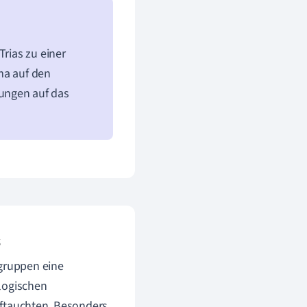
Trias zu einer
ma auf den
ungen auf das
s
gruppen eine
logischen
uftauchten. Besonders