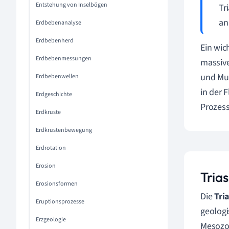
Entstehung von Inselbögen
Tr
an
Erdbebenanalyse
Erdbebenherd
Ein wic
Erdbebenmessungen
massiv
und Mus
Erdbebenwellen
in der 
Erdgeschichte
Prozess
Erdkruste
Erdkrustenbewegung
Erdrotation
Erosion
Tria
Erosionsformen
Die
Tri
Eruptionsprozesse
geologi
Erzgeologie
Mesozoi