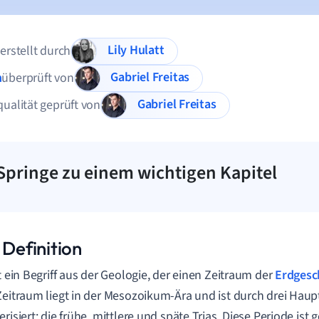
Lily Hulatt
 erstellt durch
Gabriel Freitas
n
überprüft von
Gabriel Freitas
qualität geprüft von
Springe zu einem wichtigen Kapitel
 Definition
t ein Begriff aus der Geologie, der einen Zeitraum der
Erdgesc
Zeitraum liegt in der Mesozoikum-Ära und ist durch drei Hau
erisiert: die frühe, mittlere und späte Trias. Diese Periode is