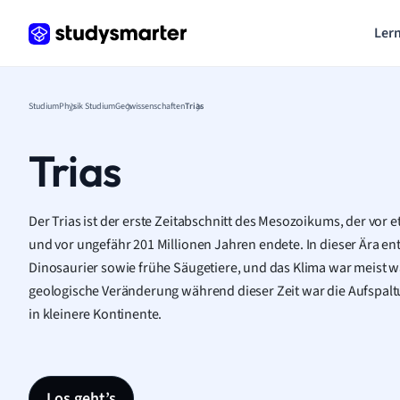
Lern
Studium
Physik Studium
Geowissenschaften
Trias
Trias
Der Trias ist der erste Zeitabschnitt des Mesozoikums, der vor
und vor ungefähr 201 Millionen Jahren endete. In dieser Ära ent
Dinosaurier sowie frühe Säugetiere, und das Klima war meist w
geologische Veränderung während dieser Zeit war die Aufspal
in kleinere Kontinente.
Los geht’s