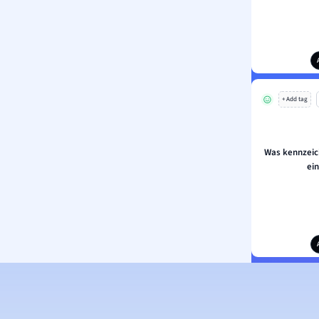
+ Add tag
Was kennzeich
ei