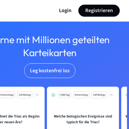
Login
Registrieren
rne mit Millionen geteilten
Karteikarten
Leg kostenfrei los
Immunology
Cell Biology
Mo
+ Add tag
Immunology
Cell Biology
Mo
net die Trias als Beginn
Welche biologischen Ereignisse sind
W
ner neuen Ära?
typisch für die Trias?
T