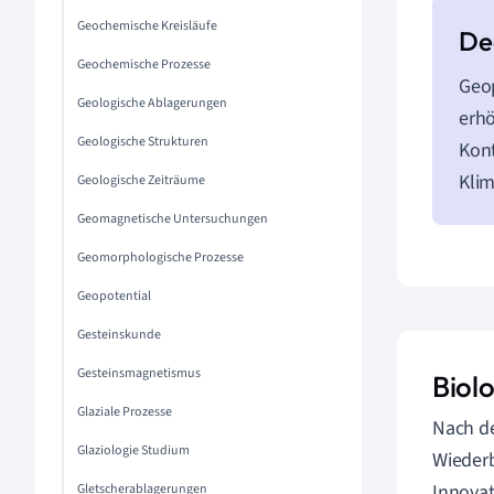
Geochemische Kreisläufe
Geochemische Prozesse
Geop
Geologische Ablagerungen
erhö
Geologische Strukturen
Kont
Kli
Geologische Zeiträume
Geomagnetische Untersuchungen
Geomorphologische Prozesse
Geopotential
Gesteinskunde
Gesteinsmagnetismus
Biol
Glaziale Prozesse
Nach d
Glaziologie Studium
Wiederb
Innovat
Gletscherablagerungen