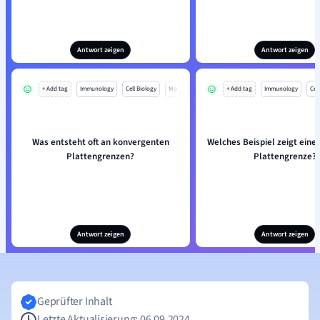
Antwort zeigen
Antwort zeigen
+ Add tag
Immunology
Cell Biology
Mo
+ Add tag
Immunology
Cell
Was entsteht oft an konvergenten
Welches Beispiel zeigt eine
Plattengrenzen?
Plattengrenze?
Antwort zeigen
Antwort zeigen
Geprüfter Inhalt
Letzte Aktualisierung: 06.09.2024