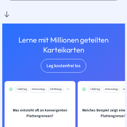
Lerne mit Millionen geteilten
Karteikarten
Leg kostenfrei los
+ Add tag
Immunology
Cell Biology
Mo
+ Add tag
Immunology
Cell
Was entsteht oft an konvergenten
Welches Beispiel zeigt eine
Plattengrenzen?
Plattengrenze?