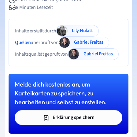
8 Minuten Lesezeit
Lily Hulatt
Inhalte erstellt durch
Gabriel Freitas
Quellen
überprüft von
Gabriel Freitas
Inhaltsqualität geprüft von
Melde dich kostenlos an, um
Karteikarten zu speichern, zu
bearbeiten und selbst zu erstellen.
Erklärung speichern