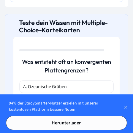
Teste dein Wissen mit Multiple-
Choice-Karteikarten
Was entsteht oft an konvergenten
Plattengrenzen?
A. Ozeanische Gräben
B. Subduktion
94% der StudySmarter-Nutzer erzielen mit unserer
kostenlosen Plattform bessere Noten.
C. Plattenverschiebung seitlich mit
Herunterladen
Küstenwirtschaftsproblemen