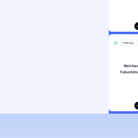
+ Add tag
Welches
Fukushim