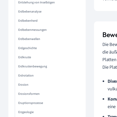
Entstehung von Inselbögen
Erdbebenanalyse
Erdbebenherd
Erdbebenmessungen
Bewe
Erdbebenwellen
Die Bew
Erdgeschichte
die äuß
Erdkruste
Platten
Die Pla
Erdkrustenbewegung
Erdrotation
Dive
Erosion
vulka
Erosionsformen
Konv
Eruptionsprozesse
eine
Erzgeologie
Tran