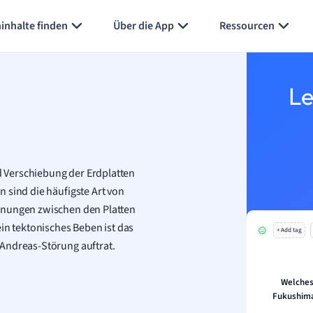
inhalte finden
Über die App
Ressourcen
Le
 Verschiebung der Erdplatten
 sind die häufigste Art von
nnungen zwischen den Platten
in tektonisches Beben ist das
+ Add tag
-Andreas-Störung auftrat.
Welches
Fukushim