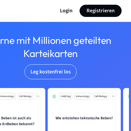
Login
Registrieren
rne mit Millionen geteilten
Karteikarten
Leg kostenfrei los
Immunology
Cell Biology
Mo
+ Add tag
Immunology
Cell Biology
Mo
 Beben ist auch als
Wie entstehen tektonische Beben?
a-Erdbeben bekannt?