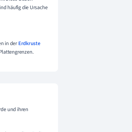
nd häufig die Ursache
n in der
Erdkruste
Plattengrenzen.
rde und ihren