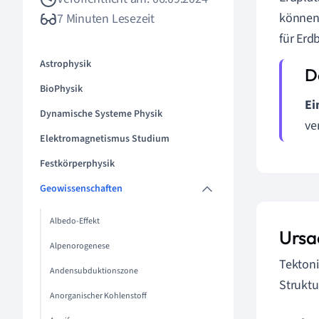
können 
7 Minuten Lesezeit
für Erd
Astrophysik
BioPhysik
Ei
Dynamische Systeme Physik
ve
Elektromagnetismus Studium
Festkörperphysik
Geowissenschaften
Albedo-Effekt
Ursa
Alpenorogenese
Tektoni
Andensubduktionszone
Struktu
Anorganischer Kohlenstoff