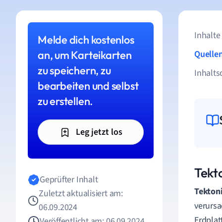
Inhalte
Melde dich kostenlos
an, um Karteikarten
Quelle
zu speichern, zu
Inhalts
bearbeiten und selbst
zu erstellen.
Leg jetzt los
Tekt
Geprüfter Inhalt
Tekton
Zuletzt aktualisiert am:
verursa
06.09.2024
Erdplat
Veröffentlicht am: 06.09.2024