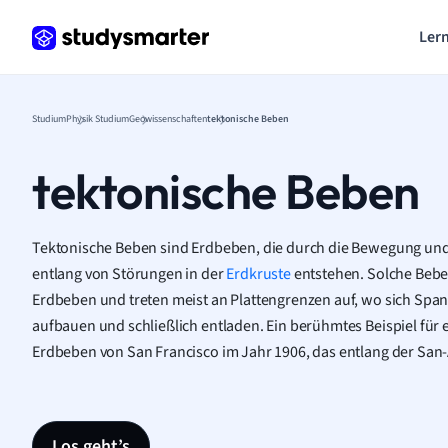
Lern
Studium
Physik Studium
Geowissenschaften
tektonische Beben
tektonische Beben
Tektonische Beben sind Erdbeben, die durch die Bewegung und
entlang von Störungen in der
Erdkruste
entstehen. Solche Beben
Erdbeben und treten meist an Plattengrenzen auf, wo sich Spa
aufbauen und schließlich entladen. Ein berühmtes Beispiel für e
Erdbeben von San Francisco im Jahr 1906, das entlang der San
Los geht’s