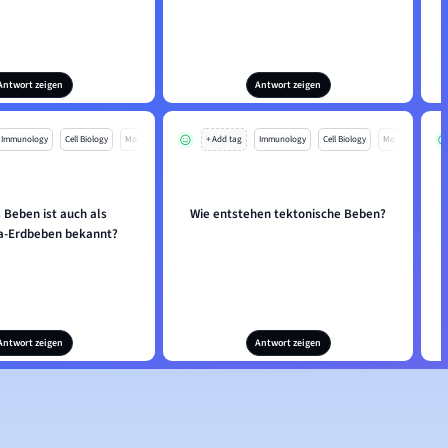
Antwort zeigen
Antwort zeigen
Immunology
Cell Biology
Mo
+ Add tag
Immunology
Cell Biology
Mo
 Beben ist auch als
Wie entstehen tektonische Beben?
a-Erdbeben bekannt?
Antwort zeigen
Antwort zeigen