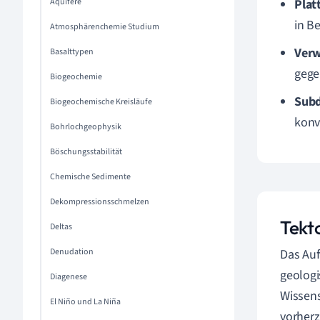
Aquifere
Plat
in B
Atmosphärenchemie Studium
Ver
Basalttypen
gege
Biogeochemie
Subd
Biogeochemische Kreisläufe
konv
Bohrlochgeophysik
Böschungsstabilität
Chemische Sedimente
Dekompressionsschmelzen
Tekt
Deltas
Denudation
Das Auf
geologi
Diagenese
Wissens
El Niño und La Niña
vorher