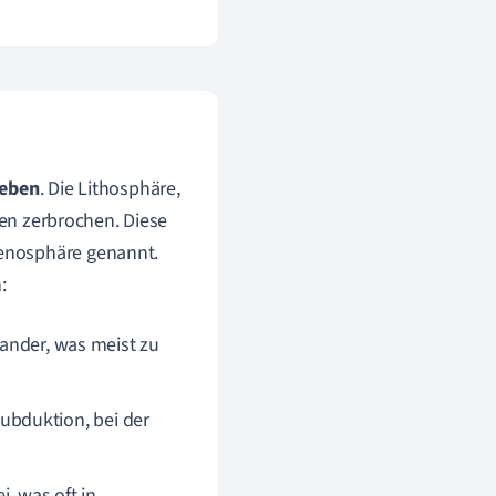
Beben
. Die Lithosphäre,
ten zerbrochen. Diese
enosphäre genannt.
:
nander, was meist zu
ubduktion, bei der
i, was oft in