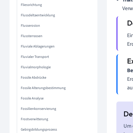
Fliessrichtung
Verw
Flussdeltaentwicklung
Flusserosion
Ei
Flussterrassen
Er
Fluviale Ablagerungen
Fluvialer Transport
Fluvialmorphologie
Be
Fossile Abdrücke
Er
au
Fossile Alterungsbestimmung
Fossile Analyse
Fossilienkonservierung
Frostverwitterung
Um 
Gebirgsbildungsprozess