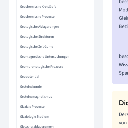
bess
Geochemische Kreisläufe
Mode
Geochemische Prozesse
Glei
Bez
Geologische Ablagerungen
Geologische Strukturen
Geologische Zeiträume
besc
Geomagnetische Untersuchungen
Wiss
Geomorphologische Prozesse
Spa
Geopotential
Gesteinskunde
Gesteinsmagnetismus
Glaziale Prozesse
Der 
Glaziologie Studium
von 
Gletscherablagerungen