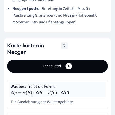
Neogen Epoche:
Einteilung in Zeitalter Miozän
(Ausbreitung Grasländer) und Pliozän (Höhepunkt
moderner Tier- und Pflanzengruppen).
Karteikarten in
12
Neogen
Lerne jetzt
Was beschreibt die Formel
?
Δ
ρ
=
α
(
S
)
⋅
Δ
S
−
β
(
T
)
⋅
Δ
T
Die Ausdehnung der Wüstengebiete.