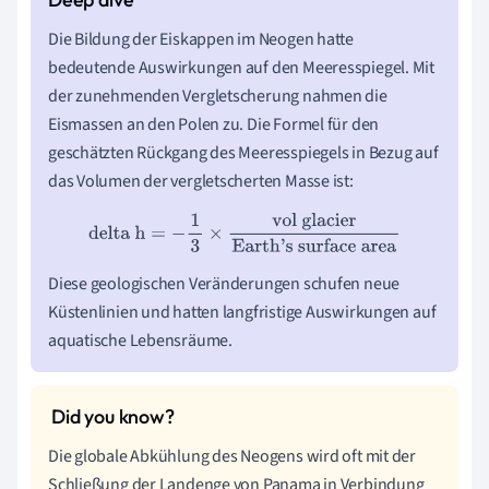
Die Bildung der Eiskappen im Neogen hatte
bedeutende Auswirkungen auf den Meeresspiegel. Mit
der zunehmenden Vergletscherung nahmen die
Eismassen an den Polen zu. Die Formel für den
geschätzten Rückgang des Meeresspiegels in Bezug auf
das Volumen der vergletscherten Masse ist:
delta h
=
−
1
3
×
vol glacier
Earth's surface area
Diese geologischen Veränderungen schufen neue
Küstenlinien und hatten langfristige Auswirkungen auf
aquatische Lebensräume.
Die globale Abkühlung des Neogens wird oft mit der
Schließung der Landenge von Panama in Verbindung