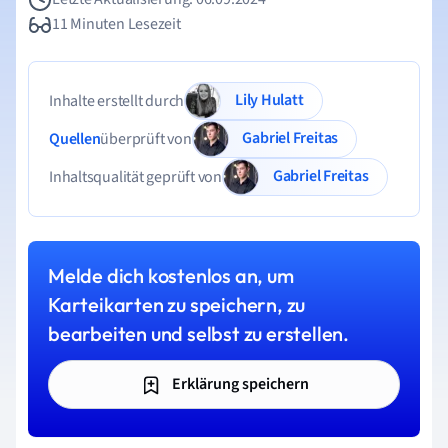
11 Minuten Lesezeit
Lily Hulatt
Inhalte erstellt durch
Gabriel Freitas
Quellen
überprüft von
Gabriel Freitas
Inhaltsqualität geprüft von
Melde dich kostenlos an, um
Karteikarten zu speichern, zu
bearbeiten und selbst zu erstellen.
Erklärung speichern