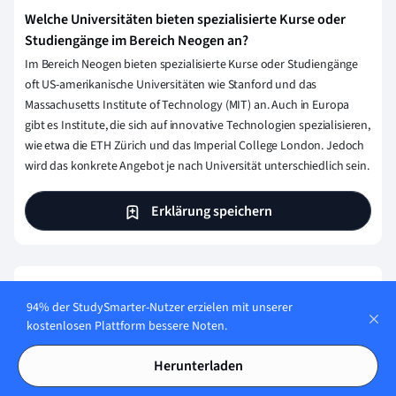
Welche Universitäten bieten spezialisierte Kurse oder
Studiengänge im Bereich Neogen an?
Im Bereich Neogen bieten spezialisierte Kurse oder Studiengänge
oft US-amerikanische Universitäten wie Stanford und das
Massachusetts Institute of Technology (MIT) an. Auch in Europa
gibt es Institute, die sich auf innovative Technologien spezialisieren,
wie etwa die ETH Zürich und das Imperial College London. Jedoch
wird das konkrete Angebot je nach Universität unterschiedlich sein.
Erklärung speichern
Wie stellen wir sicher, dass unser Content
94% der StudySmarter-Nutzer erzielen mit unserer
korrekt und vertrauenswürdig ist?
kostenlosen Plattform bessere Noten.
Bei StudySmarter haben wir eine Lernplattform geschaffen,
Herunterladen
die Millionen von Studierende unterstützt. Lerne die
Menschen kennen, die hart daran arbeiten, Fakten