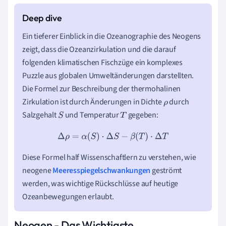
Ein tieferer Einblick in die Ozeanographie des Neogens
zeigt, dass die Ozeanzirkulation und die darauf
folgenden klimatischen Fischzüge ein komplexes
Puzzle aus globalen Umweltänderungen darstellten.
Die Formel zur Beschreibung der thermohalinen
Zirkulation ist durch Änderungen in Dichte
durch
ρ
Salzgehalt
und Temperatur
gegeben:
S
T
Δ
ρ
=
α
(
S
)
⋅
Δ
S
−
β
(
T
)
⋅
Δ
T
Diese Formel half Wissenschaftlern zu verstehen, wie
neogene
Meeresspiegelschwankungen
geströmt
werden, was wichtige Rückschlüsse auf heutige
Ozeanbewegungen erlaubt.
Neogen - Das Wichtigste