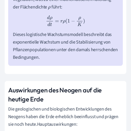
der Flächendichte
führt:
ρ
d
ρ
d
t
=
r
ρ
(
1
−
ρ
K
)
Dieses logistische Wachstumsmodell beschreibt das
exponentielle Wachstum und die Stabilisierung von
Pflanzenpopulationen unter den damals herrschenden
Bedingungen.
Auswirkungen des Neogen auf die
heutige Erde
Die geologischen und biologischen Entwicklungen des
Neogens haben die Erde erheblich beeinflusst und prägen
sie noch heute.Hauptauswirkungen: