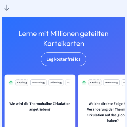
Lerne mit Millionen geteilten
Karteikarten
Leg kostenfrei los
+ Add tag
Immunology
Cell Biology
Mo
+ Add tag
Immunology
Cell
Wie wird die Thermohaline Zirkulation
Welche direkte Folge k
angetrieben?
Veränderung der Thermo
Zirkulation auf das globa
haben?