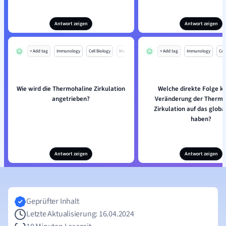
Antwort zeigen
Antwort zeigen
+ Add tag
Immunology
Cell Biology
Mo
+ Add tag
Immunology
Cell
Wie wird die Thermohaline Zirkulation
Welche direkte Folge k
angetrieben?
Veränderung der Thermo
Zirkulation auf das globa
haben?
Antwort zeigen
Antwort zeigen
Geprüfter Inhalt
Letzte Aktualisierung: 16.04.2024