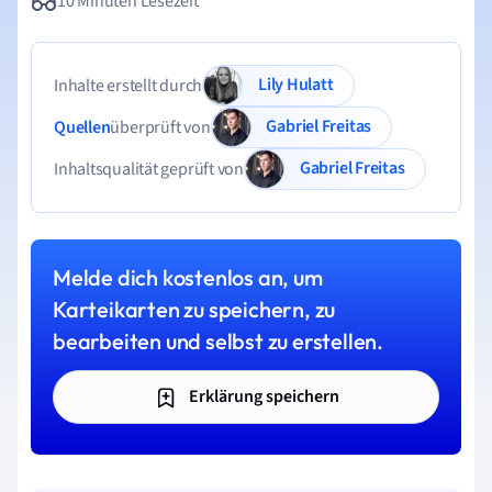
10 Minuten Lesezeit
Lily Hulatt
Inhalte erstellt durch
Gabriel Freitas
Quellen
überprüft von
Gabriel Freitas
Inhaltsqualität geprüft von
Melde dich kostenlos an, um
Karteikarten zu speichern, zu
bearbeiten und selbst zu erstellen.
Erklärung speichern