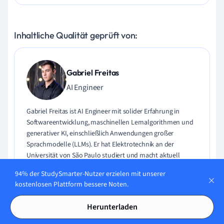
Inhaltliche Qualität geprüft von:
Gabriel Freitas
AI Engineer
Gabriel Freitas ist AI Engineer mit solider Erfahrung in
Softwareentwicklung, maschinellen Lernalgorithmen und
generativer KI, einschließlich Anwendungen großer
Sprachmodelle (LLMs). Er hat Elektrotechnik an der
Universität von São Paulo studiert und macht aktuell
seinen MSc in Computertechnik an der Universität von
94% der StudySmarter-Nutzer erzielen mit unserer
Campinas mit Schwerpunkt auf maschinellem Lernen.
kostenlosen Plattform bessere Noten.
Gabriel hat einen starken Hintergrund in Software-
Engineering und hat an Projekten zu Computer Vision,
Herunterladen
Embedded AI und LLM-Anwendungen gearbeitet.