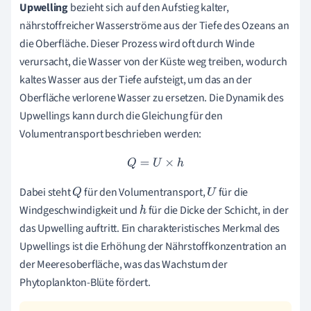
Upwelling
bezieht sich auf den Aufstieg kalter,
nährstoffreicher Wasserströme aus der Tiefe des Ozeans an
die Oberfläche. Dieser Prozess wird oft durch Winde
verursacht, die Wasser von der Küste weg treiben, wodurch
kaltes Wasser aus der Tiefe aufsteigt, um das an der
Oberfläche verlorene Wasser zu ersetzen. Die Dynamik des
Upwellings kann durch die Gleichung für den
Volumentransport beschrieben werden:
Q
=
U
×
h
Dabei steht
für den Volumentransport,
für die
Q
U
Windgeschwindigkeit und
für die Dicke der Schicht, in der
h
das Upwelling auftritt. Ein charakteristisches Merkmal des
Upwellings ist die Erhöhung der Nährstoffkonzentration an
der Meeresoberfläche, was das Wachstum der
Phytoplankton-Blüte fördert.