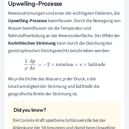
Upwelling-Prozesse
Meeresströmungen sind einer der wichtigsten Faktoren, die
Upwelling-Prozesse
beeinflussen. Durch die Bewegung von
Wasser beeinflussen sie die Temperatur und
Nährstoffverteilung an der Meeresoberfläche. Der Effekt der
Korinthischen Strömung
kann durch die Gleichung des
geostrophischen Gleichgewichts beschrieben werden:
1
ρ
d
p
d
x
=
−
2
×
rotation
×
v
×
latitude
Wo
die Dichte des Wassers,
der Druck,
die
ρ
p
v
Geschwindigkeit der Strömung und
die
latitude
geografische Breite der Strömung ist.
Die Coriolis-Kraft spielt eine Schlüsselrolle bei der
Ablenkung der Strömungen und damit beim Upwelling.