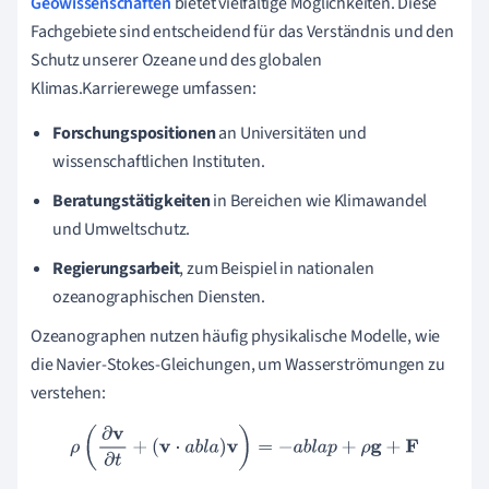
Geowissenschaften
bietet vielfältige Möglichkeiten. Diese
Fachgebiete sind entscheidend für das Verständnis und den
Schutz unserer Ozeane und des globalen
Klimas.Karrierewege umfassen:
Forschungspositionen
an Universitäten und
wissenschaftlichen Instituten.
Beratungstätigkeiten
in Bereichen wie Klimawandel
und Umweltschutz.
Regierungsarbeit
, zum Beispiel in nationalen
ozeanographischen Diensten.
Ozeanographen nutzen häufig physikalische Modelle, wie
die Navier-Stokes-Gleichungen, um Wasserströmungen zu
verstehen:
ρ
(
∂
v
∂
t
+
(
v
⋅
a
b
l
a
)
v
)
=
−
a
b
l
a
p
+
ρ
g
+
F