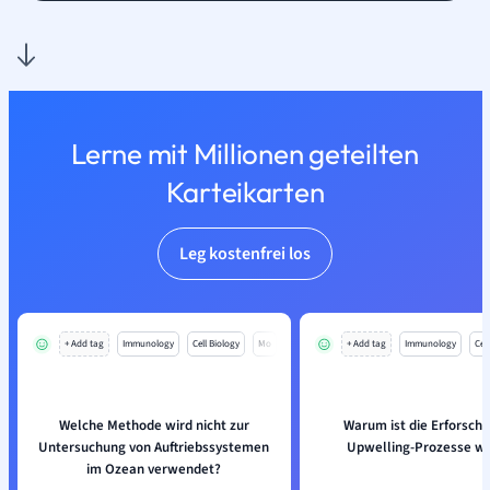
Lerne mit Millionen geteilten
Karteikarten
Leg kostenfrei los
+ Add tag
Immunology
Cell Biology
Mo
+ Add tag
Immunology
Cell
Welche Methode wird nicht zur
Warum ist die Erforsch
Untersuchung von Auftriebssystemen
Upwelling-Prozesse wi
im Ozean verwendet?