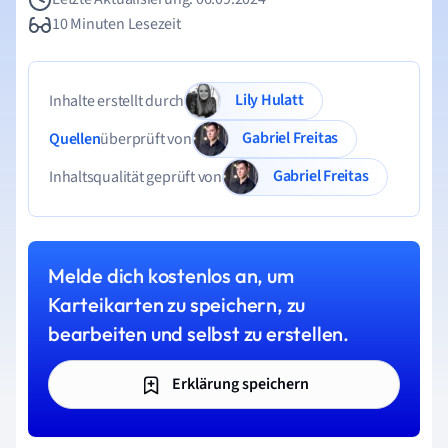
10 Minuten Lesezeit
Lily Hulatt
Inhalte erstellt durch
Gabriel Freitas
Quellen
überprüft von
Gabriel Freitas
Inhaltsqualität geprüft von
Melde dich kostenlos an, um
Karteikarten zu speichern, zu
bearbeiten und selbst zu erstellen.
Erklärung speichern