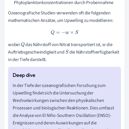
Phytoplanktonkonzentrationen durch Probennahme
Ozeanografische Studien verwenden oft die folgenden
mathematischen Ansätze, um Upwelling zu modellieren:
Q
=
−
w
×
S
wobei
das Nährstoff von Nitrat transportiert ist,
die
Q
w
Auftriebsgeschwindigkeit und
die Nährstoffverfügbarkeit
S
in der Tiefe darstellt.
In der Tiefe der ozeanografischen Forschung zum
Upwelling findet sich die Untersuchung der
Wechselwirkungen zwischen den physikalischen
Prozessen und biologischen Reaktionen. Dies umfasst
die Analyse von El Niño-Southern Oscillation (ENSO)-
Ereignissen und deren Auswirkungen auf die