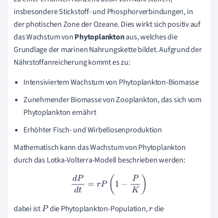
insbesondere Stickstoff- und Phosphorverbindungen, in
der photischen Zone der Ozeane. Dies wirkt sich positiv auf
das Wachstum von
Phytoplankton
aus, welches die
Grundlage der marinen Nahrungskette bildet. Aufgrund der
Nährstoffanreicherung kommt es zu:
Intensiviertem Wachstum von Phytoplankton-Biomasse
Zunehmender Biomasse von Zooplankton, das sich vom
Phytoplankton ernährt
Erhöhter Fisch- und Wirbellosenproduktion
Mathematisch kann das Wachstum von Phytoplankton
durch das Lotka-Volterra-Modell beschrieben werden:
d
P
d
t
=
r
P
(
1
−
P
K
)
dabei ist
die Phytoplankton-Population,
die
P
r