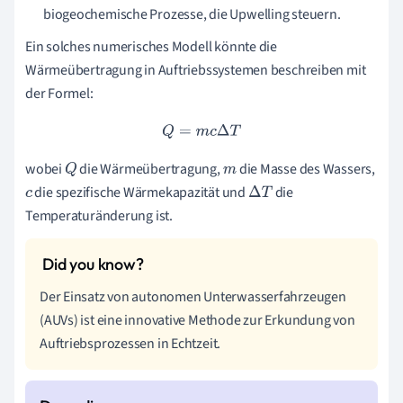
biogeochemische Prozesse, die Upwelling steuern.
Ein solches numerisches Modell könnte die
Wärmeübertragung in Auftriebssystemen beschreiben mit
der Formel:
Q
=
m
c
Δ
T
wobei
die Wärmeübertragung,
die Masse des Wassers,
Q
m
die spezifische Wärmekapazität und
die
c
Δ
T
Temperaturänderung ist.
Der Einsatz von autonomen Unterwasserfahrzeugen
(AUVs) ist eine innovative Methode zur Erkundung von
Auftriebsprozessen in Echtzeit.