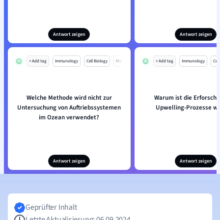
Antwort zeigen
Antwort zeigen
+ Add tag
Immunology
Cell Biology
Mo
+ Add tag
Immunology
Cell
Welche Methode wird nicht zur
Warum ist die Erforsch
Untersuchung von Auftriebssystemen
Upwelling-Prozesse wi
im Ozean verwendet?
Antwort zeigen
Antwort zeigen
Geprüfter Inhalt
Letzte Aktualisierung: 06.09.2024