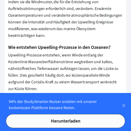
indem sie die Windmuster, die für die Entstehung von
Auftriebsströmungen erforderlich sind, verändern. Erwärmte
Ozeantemperaturen und veränderte atmosphärische Bedingungen
können die Intensität und Häufigkeit der Upwelling-Ereignisse
modifizieren, was wiederum das marine Ökosystem
beeinträchtigen kann.
Wie entstehen Upwelling-Prozesse in den Ozeanen?
Upwelling-Prozesse entstehen, wenn Winde entlang der
Küstenlinie Wasseroberflächenströme wegtreiben und kaltes,
nährstoffreiches Tiefenwasser aufsteigen lassen, um die Lücke zu
füllen. Dies geschieht häufig dort, wo küstenparallele Winde
aufgrund der Coriolis-Kraft zu einem Wassertransport senkrecht
zur Küste führen.
Welche physikalischen Mechanismen treiben Upwelling-
94% der StudySmarter-Nutzer erzielen mit unserer
Prozesse an?
kostenlosen Plattform bessere Noten.
Upwelling-Prozesse werden durch Windantrieb und die
Herunterladen
Corioliskraft verursacht, wobei Oberflächenwasser entlang der
Küsten oder in offenen Ozeanen weggetrieben wird. Dadurch steigt