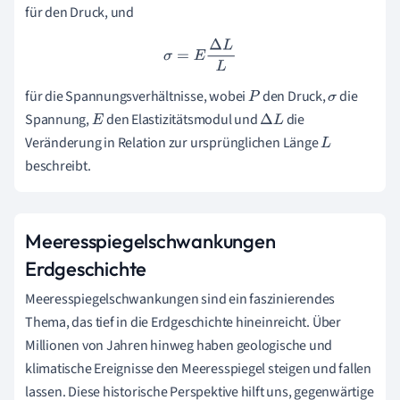
für den Druck, und
σ
=
E
Δ
L
L
für die Spannungsverhältnisse, wobei
den Druck,
die
P
σ
Spannung,
den Elastizitätsmodul und
die
E
Δ
L
Veränderung in Relation zur ursprünglichen Länge
L
beschreibt.
Meeresspiegelschwankungen
Erdgeschichte
Meeresspiegelschwankungen sind ein faszinierendes
Thema, das tief in die Erdgeschichte hineinreicht. Über
Millionen von Jahren hinweg haben geologische und
klimatische Ereignisse den Meeresspiegel steigen und fallen
lassen. Diese historische Perspektive hilft uns, gegenwärtige