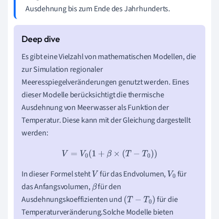
Ausdehnung bis zum Ende des Jahrhunderts.
Es gibt eine Vielzahl von mathematischen Modellen, die
zur Simulation regionaler
Meeresspiegelveränderungen genutzt werden. Eines
dieser Modelle berücksichtigt die thermische
Ausdehnung von Meerwasser als Funktion der
Temperatur. Diese kann mit der Gleichung dargestellt
werden:
V
=
V
0
(
1
+
β
×
(
T
−
T
0
)
)
In dieser Formel steht
für das Endvolumen,
für
V
V
0
das Anfangsvolumen,
für den
β
Ausdehnungskoeffizienten und
für die
(
T
−
T
0
)
Temperaturveränderung.Solche Modelle bieten