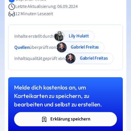
Letzte Aktualisierung: 06.09.2024
12 Minuten Lesezeit
Lily Hulatt
Inhalte erstellt durch
Gabriel Freitas
Quellen
überprüft von
Gabriel Freitas
Inhaltsqualität geprüft von
Melde dich kostenlos an, um
Karteikarten zu speichern, zu
bearbeiten und selbst zu erstellen.
Erklärung speichern