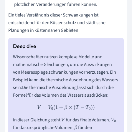
plötzlichen Veränderungen führen können.
Ein tiefes Verständnis dieser Schwankungen ist
entscheidend für den Küstenschutz und städtische
Planungen in küstennahen Gebieten.
Wissenschaftler nutzen komplexe Modelle und
mathematische Gleichungen, um die Auswirkungen
von Meeresspiegelschwankungen vorherzusagen. Ein
Beispiel kann die thermische Ausdehnung des Wassers
sein:Die thermische Ausdehnung lässt sich durch die
Formel für das Volumen des Wassers ausdrücken:
V
=
V
0
(
1
+
β
×
(
T
−
T
0
)
)
In dieser Gleichung steht
für das finale Volumen,
V
V
0
für das ursprüngliche Volumen,
für den
β