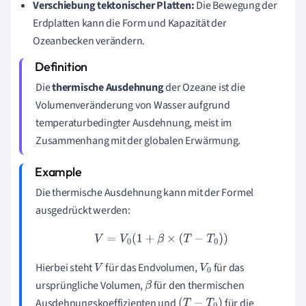
Verschiebung tektonischer Platten:
Die Bewegung der
Erdplatten kann die Form und Kapazität der
Ozeanbecken verändern.
Die
thermische Ausdehnung
der Ozeane ist die
Volumenveränderung von Wasser aufgrund
temperaturbedingter Ausdehnung, meist im
Zusammenhang mit der globalen Erwärmung.
Die thermische Ausdehnung kann mit der Formel
ausgedrückt werden:
V
=
V
0
(
1
+
β
×
(
T
−
T
0
)
)
Hierbei steht
für das Endvolumen,
für das
V
V
0
ursprüngliche Volumen,
für den thermischen
β
Ausdehnungskoeffizienten und
für die
(
T
−
T
0
)