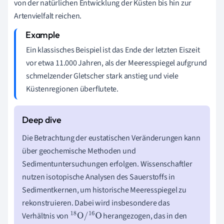
von der natürlichen Entwicklung der Küsten bis hin zur
Artenvielfalt reichen.
Ein klassisches Beispiel ist das Ende der letzten Eiszeit
vor etwa 11.000 Jahren, als der Meeresspiegel aufgrund
schmelzender Gletscher stark anstieg und viele
Küstenregionen überflutete.
Die Betrachtung der eustatischen Veränderungen kann
über geochemische Methoden und
Sedimentuntersuchungen erfolgen. Wissenschaftler
nutzen isotopische Analysen des Sauerstoffs in
Sedimentkernen, um historische Meeresspiegel zu
rekonstruieren. Dabei wird insbesondere das
Verhältnis von
herangezogen, das in den
18
O
/
16
O