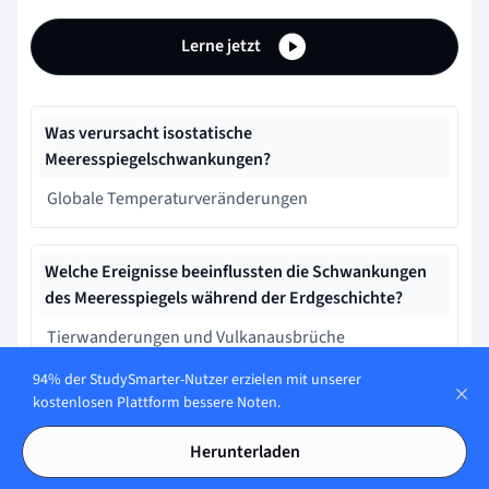
Lerne jetzt
Was verursacht isostatische
Meeresspiegelschwankungen?
Globale Temperaturveränderungen
Welche Ereignisse beeinflussten die Schwankungen
des Meeresspiegels während der Erdgeschichte?
Tierwanderungen und Vulkanausbrüche
94% der StudySmarter-Nutzer erzielen mit unserer
kostenlosen Plattform bessere Noten.
Wie verbessern Wissenschaftler das Verständnis
historischer Meeresspiegel?
Herunterladen
Durch die Analyse von Foraminiferen-Fossilien.