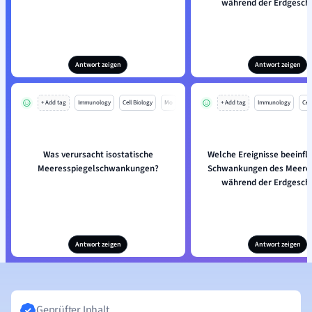
während der Erdgesch
Antwort zeigen
Antwort zeigen
+ Add tag
Immunology
Cell Biology
Mo
+ Add tag
Immunology
Cell
Was verursacht isostatische
Welche Ereignisse beeinflu
Meeresspiegelschwankungen?
Schwankungen des Meeres
während der Erdgesch
Antwort zeigen
Antwort zeigen
Geprüfter Inhalt