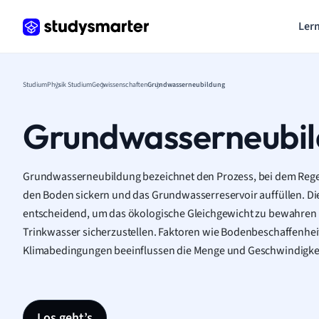
Lern
Studium
Physik Studium
Geowissenschaften
Grundwasserneubildung
Grundwasserneubi
Grundwasserneubildung bezeichnet den Prozess, bei dem Reg
den Boden sickern und das Grundwasserreservoir auffüllen. Die
entscheidend, um das ökologische Gleichgewicht zu bewahren 
Trinkwasser sicherzustellen. Faktoren wie Bodenbeschaffenhei
Klimabedingungen beeinflussen die Menge und Geschwindigke
Los geht’s