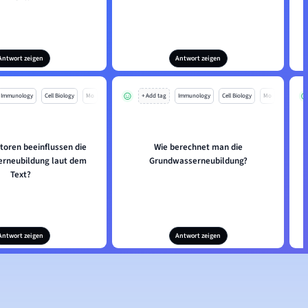
Antwort zeigen
Antwort zeigen
Immunology
Cell Biology
Mo
+ Add tag
Immunology
Cell Biology
Mo
toren beeinflussen die
Wie berechnet man die
rneubildung laut dem
Grundwasserneubildung?
Text?
Antwort zeigen
Antwort zeigen