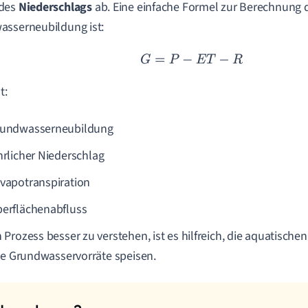
des
Niederschlags
ab. Eine einfache Formel zur Berechnung 
sserneubildung ist:
G
=
P
−
E
T
−
R
t:
rundwasserneubildung
ährlicher Niederschlag
Evapotranspiration
berflächenabfluss
Prozess besser zu verstehen, ist es hilfreich, die aquatische
se Grundwasservorräte speisen.