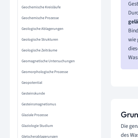
Gest
Geochemische Kreisläufe
Durc
Geochemische Prozesse
gel
Geologische Ablagerungen
Bind
wie
Geologische Strukturen
dies
Geologische Zeiträume
Wass
Geomagnetische Untersuchungen
Geomorphologische Prozesse
Geopotential
Gesteinskunde
Gesteinsmagnetismus
Grun
Glaziale Prozesse
Die ge
Glaziologie Studium
des Was
Gletscherablagerungen