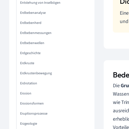
Entstehung von Inselbögen
Eine
Erdbebenanalyse
und
Erdbebenherd
Erdbebenmessungen
Erdbebenwellen
Erdgeschichte
Erdkruste
Bede
Erdkrustenbewegung
Erdrotation
Die
Gru
Wasserr
Erosion
wie Tri
Erosionsformen
ausrei
Eruptionsprozesse
erhebli
Erzgeologie
Vorteil