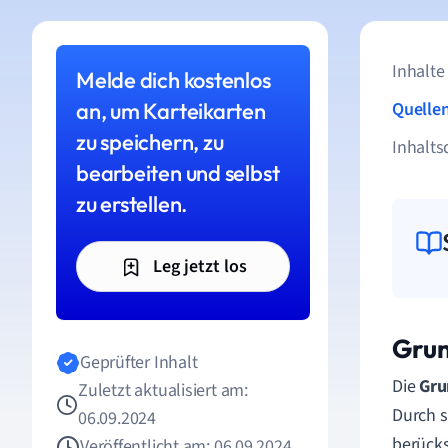
Inhalte
Melde dich kostenlos
an, um Karteikarten
Quelle
zu speichern, zu
Inhalts
bearbeiten und selbst
zu erstellen.
Leg jetzt los
Grun
Geprüfter Inhalt
Die
Gru
Zuletzt aktualisiert am:
Durch s
06.09.2024
berücks
Veröffentlicht am: 06.09.2024