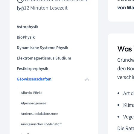
von Wa
12 Minuten Lesezeit
Astrophysik
BioPhysik
Was 
Dynamische Systeme Physik
Elektromagnetismus Studium
Grundwa
den Bod
Festkörperphysik
verschi
Geowissenschaften
Art 
Albedo-Effekt
Alpenorogenese
Klim
Andensubduktionszone
Vege
Anorganischer Kohlenstoff
Die Ra