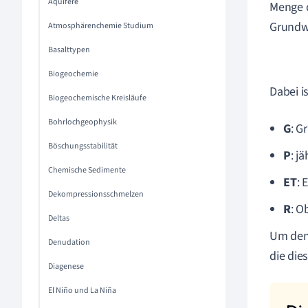
Aquifere
Menge 
Grundwa
Atmosphärenchemie Studium
Basalttypen
Biogeochemie
Dabei is
Biogeochemische Kreisläufe
Bohrlochgeophysik
G
: G
Böschungsstabilität
P
: j
Chemische Sedimente
ET
: 
Dekompressionsschmelzen
R
: O
Deltas
Um den 
Denudation
die die
Diagenese
El Niño und La Niña