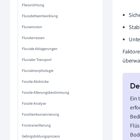
Fliessrichtung
Sich
Flussdeltaentwicklung
Stab
Flusserosion
Flussterrassen
Unte
Fluviale Ablagerungen
Faktore
überwac
Fluvialer Transport
Fluvialmorphologie
Fossile Abdrücke
Fossile Alterungsbestimmung
Ein 
Fossile Analyse
erfo
Fossilienkonservierung
Bedi
Flüs
Frostverwitterung
Bode
Gebirgsbildungsprozess