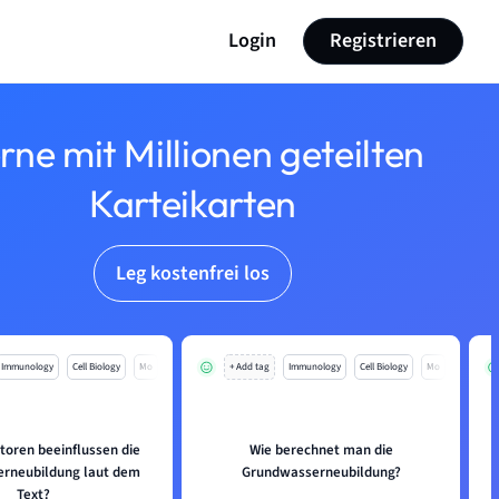
Login
Registrieren
rne mit Millionen geteilten
Karteikarten
Leg kostenfrei los
Immunology
Cell Biology
Mo
+ Add tag
Immunology
Cell Biology
Mo
toren beeinflussen die
Wie berechnet man die
rneubildung laut dem
Grundwasserneubildung?
Text?