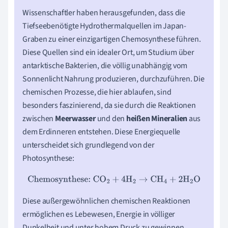
Wissenschaftler haben herausgefunden, dass die
Tiefseebenötigte Hydrothermalquellen im Japan-
Graben zu einer einzigartigen Chemosynthese führen.
Diese Quellen sind ein idealer Ort, um Studium über
antarktische Bakterien, die völlig unabhängig vom
Sonnenlicht Nahrung produzieren, durchzuführen. Die
chemischen Prozesse, die hier ablaufen, sind
besonders faszinierend, da sie durch die Reaktionen
zwischen
Meerwasser
und den
heißen Mineralien
aus
dem Erdinneren entstehen. Diese Energiequelle
unterscheidet sich grundlegend von der
Photosynthese:
Chemosynthese:
CO
2
+
4
H
2
→
CH
4
+
2
H
2
O
Diese außergewöhnlichen chemischen Reaktionen
ermöglichen es Lebewesen, Energie in völliger
Dunkelheit und unter hohem Druck zu gewinnen.