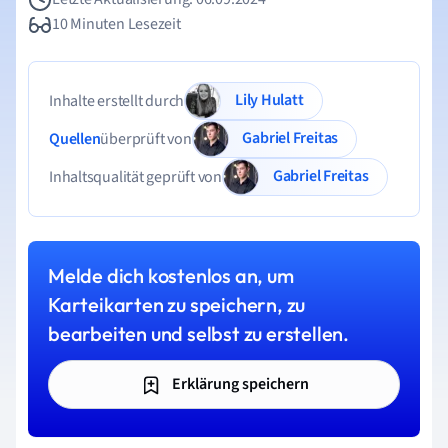
10 Minuten Lesezeit
Lily Hulatt
Inhalte erstellt durch
Gabriel Freitas
Quellen
überprüft von
Gabriel Freitas
Inhaltsqualität geprüft von
Melde dich kostenlos an, um
Karteikarten zu speichern, zu
bearbeiten und selbst zu erstellen.
Erklärung speichern