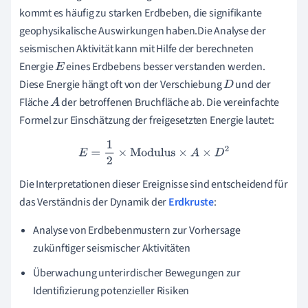
kommt es häufig zu starken Erdbeben, die signifikante
geophysikalische Auswirkungen haben.Die Analyse der
seismischen Aktivität kann mit Hilfe der berechneten
Energie
eines Erdbebens besser verstanden werden.
E
Diese Energie hängt oft von der Verschiebung
und der
D
Fläche
der betroffenen Bruchfläche ab. Die vereinfachte
A
Formel zur Einschätzung der freigesetzten Energie lautet:
E
=
1
2
×
Modulus
×
A
×
D
2
Die Interpretationen dieser Ereignisse sind entscheidend für
das Verständnis der Dynamik der
Erdkruste
:
Analyse von Erdbebenmustern zur Vorhersage
zukünftiger seismischer Aktivitäten
Überwachung unterirdischer Bewegungen zur
Identifizierung potenzieller Risiken