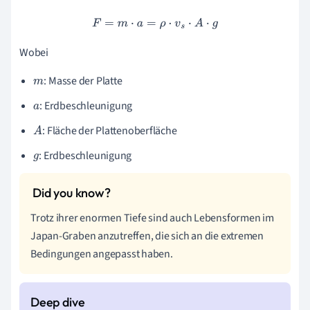
F
=
m
⋅
a
=
ρ
⋅
v
s
⋅
A
⋅
g
Wobei
: Masse der Platte
m
: Erdbeschleunigung
a
: Fläche der Plattenoberfläche
A
: Erdbeschleunigung
g
Trotz ihrer enormen Tiefe sind auch Lebensformen im
Japan-Graben anzutreffen, die sich an die extremen
Bedingungen angepasst haben.