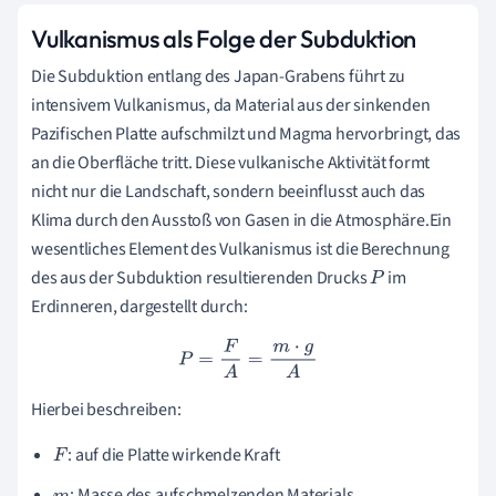
Vulkanismus als Folge der Subduktion
Die Subduktion entlang des Japan-Grabens führt zu
intensivem Vulkanismus, da Material aus der sinkenden
Pazifischen Platte aufschmilzt und Magma hervorbringt, das
an die Oberfläche tritt. Diese vulkanische Aktivität formt
nicht nur die Landschaft, sondern beeinflusst auch das
Klima durch den Ausstoß von Gasen in die Atmosphäre.Ein
wesentliches Element des Vulkanismus ist die Berechnung
des aus der Subduktion resultierenden Drucks
im
P
Erdinneren, dargestellt durch:
P
=
F
A
=
m
⋅
g
A
Hierbei beschreiben:
: auf die Platte wirkende Kraft
F
: Masse des aufschmelzenden Materials