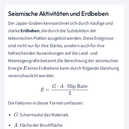
Seismische Aktivitäten und Erdbeben
Der Japan-Graben kennzeichnet sich durch häufige und
starke
Erdbeben
, die durch die Subduktion der
tektonischen Platten ausgelöst werden. Diese Ereignisse
sind nicht nur für ihre Stärke, sondern auch für ihre
tiefreichenden Auswirkungen auf die Land- und
Meeresgeografie bekannt.Die Berechnung der seismischen
Energie
eines Erdbebens kann durch folgende Gleichung
E
veranschaulicht werden:
E
=
G
⋅
A
⋅
Slip Rate
2
Die Faktoren in dieser Formel umfassen:
: Schermodul des Materials
G
: Fläche der Bruchfläche
A