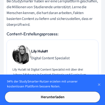
Bei StudySmarter haben wir eine Lernplattform geschaffen,
die Millionen von Studierende unterstützt. Lerne die
Menschen kennen, die hart daran arbeiten, Fakten
basierten Content zu liefern und sicherzustellen, dass er
überprüft wird.
Content-Erstellungsprozess:
Lily Hulatt
Digital Content Specialist
Lily Hulatt ist Digital Content Specialist mit über drei
Jahren Erfahrung in Content-Strategie und Curriculum-
Design. Sie hat 2022 ihren Doktortitel in Englischer Literatur
94% der StudySmarter-Nutzer erzielen mit unserer
an der Durham University erhalten, dort auch im
kostenlosen Plattform bessere Noten.
Fachbereich Englische Studien unterrichtet und an
verschiedenen Veröffentlichungen mitgewirkt. Lily ist
Herunterladen
Expertin für Englische Literatur, Englische Sprache,