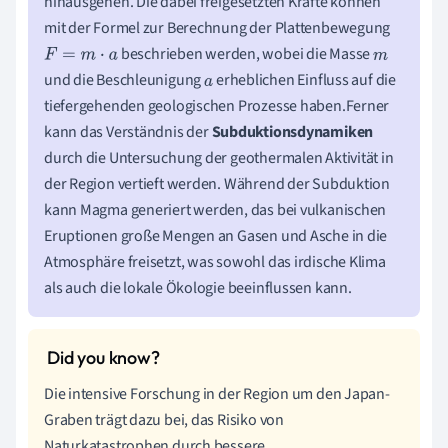
hinausgehen. Die dabei freigesetzten Kräfte können
mit der Formel zur Berechnung der Plattenbewegung
beschrieben werden, wobei die Masse
F
=
m
⋅
a
m
und die Beschleunigung
erheblichen Einfluss auf die
a
tiefergehenden geologischen Prozesse haben.Ferner
kann das Verständnis der
Subduktionsdynamiken
durch die Untersuchung der geothermalen Aktivität in
der Region vertieft werden. Während der Subduktion
kann Magma generiert werden, das bei vulkanischen
Eruptionen große Mengen an Gasen und Asche in die
Atmosphäre freisetzt, was sowohl das irdische Klima
als auch die lokale Ökologie beeinflussen kann.
Die intensive Forschung in der Region um den Japan-
Graben trägt dazu bei, das Risiko von
Naturkatastrophen durch bessere