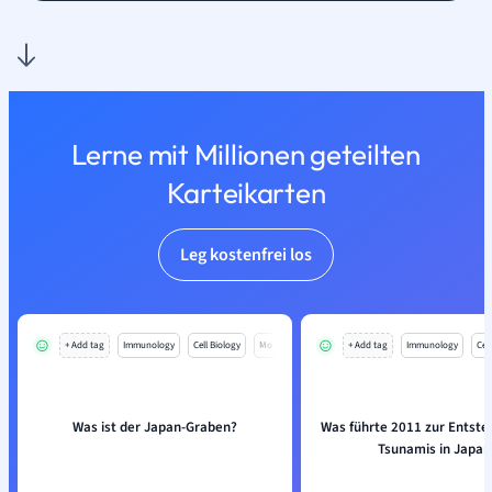
Lerne mit Millionen geteilten
Karteikarten
Leg kostenfrei los
+ Add tag
Immunology
Cell Biology
Mo
+ Add tag
Immunology
Cell
Was ist der Japan-Graben?
Was führte 2011 zur Entste
Tsunamis in Japan