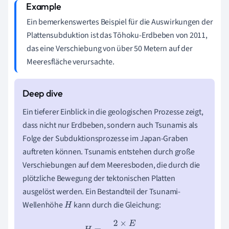
Ein bemerkenswertes Beispiel für die Auswirkungen der
Plattensubduktion ist das Tōhoku-Erdbeben von 2011,
das eine Verschiebung von über 50 Metern auf der
Meeresfläche verursachte.
Ein tieferer Einblick in die geologischen Prozesse zeigt,
dass nicht nur Erdbeben, sondern auch Tsunamis als
Folge der Subduktionsprozesse im Japan-Graben
auftreten können. Tsunamis entstehen durch große
Verschiebungen auf dem Meeresboden, die durch die
plötzliche Bewegung der tektonischen Platten
ausgelöst werden. Ein Bestandteil der Tsunami-
Wellenhöhe
kann durch die Gleichung:
H
H
=
2
×
E
g
×
ρ
×
A