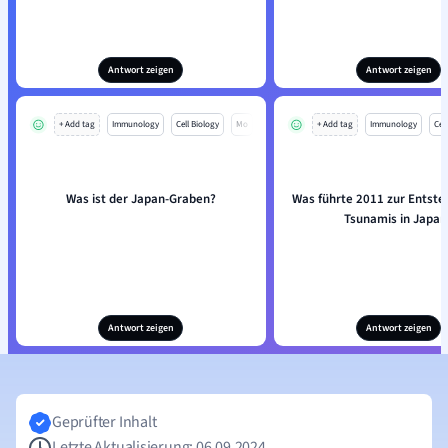
Antwort zeigen
Antwort zeigen
+ Add tag
Immunology
Cell Biology
Mo
+ Add tag
Immunology
Cell
Was ist der Japan-Graben?
Was führte 2011 zur Entste
Tsunamis in Japan
Antwort zeigen
Antwort zeigen
Geprüfter Inhalt
Letzte Aktualisierung: 06.09.2024