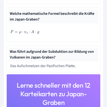
Welche mathematische Formel beschreibt die Kräfte
im Japan-Graben?
F
=
ρ
⋅
v
s
⋅
A
⋅
g
Was führt aufgrund der Subduktion zur Bildung von
Vulkanen im Japan-Graben?
Das Aufschmelzen der Pazifischen Platte.
Lerne schneller mit den 12
Karteikarten zu Japan-
Graben