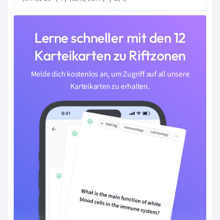
Lerne schneller mit den 12
Karteikarten zu Riftzonen
Melde dich kostenlos an, um Zugriff auf all unsere
Karteikarten zu erhalten.