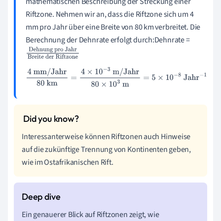
mathematischen Beschreibung der Streckung einer
Riftzone. Nehmen wir an, dass die Riftzone sich um 4
mm pro Jahr über eine Breite von 80 km verbreitet. Die
Berechnung der Dehnrate erfolgt durch:Dehnrate =
Dehnung pro
Jahr
Breite der
4
mm/Jahr
80
km
=
4
×
10
−
3
m/Jahr
80
×
10
3
m
=
5
×
10
−
8
Jahr
Riftzone
−
1
Interessanterweise können Riftzonen auch Hinweise
auf die zukünftige Trennung von Kontinenten geben,
wie im Ostafrikanischen Rift.
Ein genauerer Blick auf Riftzonen zeigt, wie