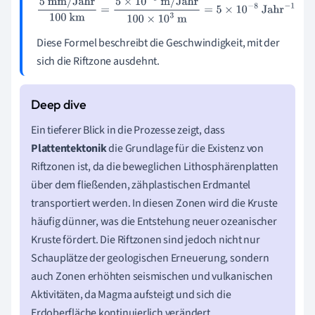
5
mm/Jahr
100
km
=
5
×
10
−
3
m/Jahr
100
×
10
3
m
=
5
×
10
−
8
Ja
Riftzone
hr
−
1
Diese Formel beschreibt die Geschwindigkeit, mit der
sich die Riftzone ausdehnt.
Ein tieferer Blick in die Prozesse zeigt, dass
Plattentektonik
die Grundlage für die Existenz von
Riftzonen ist, da die beweglichen Lithosphärenplatten
über dem fließenden, zähplastischen Erdmantel
transportiert werden. In diesen Zonen wird die Kruste
häufig dünner, was die Entstehung neuer ozeanischer
Kruste fördert. Die Riftzonen sind jedoch nicht nur
Schauplätze der geologischen Erneuerung, sondern
auch Zonen erhöhten seismischen und vulkanischen
Aktivitäten, da Magma aufsteigt und sich die
Erdoberfläche kontinuierlich verändert.