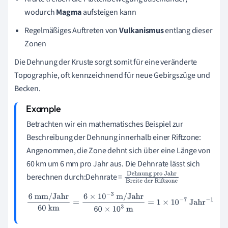
wodurch
Magma
aufsteigen kann
Regelmäßiges Auftreten von
Vulkanismus
entlang dieser
Zonen
Die Dehnung der Kruste sorgt somit für eine veränderte
Topographie, oft kennzeichnend für neue Gebirgszüge und
Becken.
Betrachten wir ein mathematisches Beispiel zur
Beschreibung der Dehnung innerhalb einer Riftzone:
Angenommen, die Zone dehnt sich über eine Länge von
60 km um 6 mm pro Jahr aus. Die Dehnrate lässt sich
berechnen durch:Dehnrate =
Dehnung pro
Jahr
Breite der
6
mm/Jahr
60
km
=
6
×
10
−
3
m/Jahr
60
×
10
3
m
=
1
×
10
−
7
Jahr
Riftzone
−
1