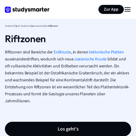
Zur App
Studium
Physik Studium
Geowissenschaften
Riftzonen
Riftzonen
Riftzonen sind Bereiche der
Erdkruste
, in denen
tektonische Platten
auseinanderdriften, wodurch sich neue
ozeanische Kruste
bildet und
oft vulkanische Aktivitäten und Erdbeben verursacht werden. Ein
bekanntes Beispiel ist der Ostafrikanische Grabenbruch, der ein aktives
und wachsendes Beispiel für eine Kontinentaldrift darstellt. Die
Entstehung von Riftzonen ist ein wesentlicher Teil des Plattentektonik-
Prozesses und formt die Geologie unseres Planeten über
Jahrmillionen.
Los geht’s