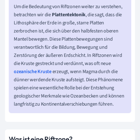
Um die Bedeutung von Riftzonen weiter zu verstehen,
betrachten wir die
Plattentektonik
, die sagt, dass die
Lithosphäre der Erde in große, starre Platten
zerbrochen ist, die sich über den halbfesten oberen
Mantel bewegen. Diese Plattenbewegungen sind
verantwortlich für die Bildung, Bewegung und
Zerstörung der äußeren Erdschicht. In Riftzonen wird
die Kruste gestreckt und verdünnt, was oft neue
ozeanische Kruste
erzeugt, wenn Magma durch die
dünner werdende Kruste aufsteigt. Diese Phänomene
spielen eine wesentliche Rolle bei der Entstehung
geologischer Merkmale wie Ozeanbecken und können
langfristig zu Kontinentalverschiebungen führen.
Was ist eine Riftzone?