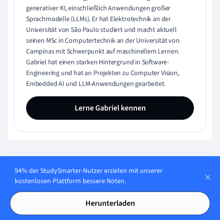
generativer KI, einschließlich Anwendungen großer
Sprachmodelle (LLMs). Er hat Elektrotechnik an der
Universität von São Paulo studiert und macht aktuell
seinen MSc in Computertechnik an der Universität von
Campinas mit Schwerpunkt auf maschinellem Lernen.
Gabriel hat einen starken Hintergrund in Software-
Engineering und hat an Projekten zu Computer Vision,
Embedded AI und LLM-Anwendungen gearbeitet.
Lerne Gabriel kennen
Teste dein Wissen mit Multiple-
94% der StudySmarter-Nutzer erzielen mit unserer
Choice-Karteikarten
kostenlosen Plattform bessere Noten.
Herunterladen