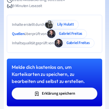
9 Minuten Lesezeit
Lily Hulatt
Inhalte erstellt durch
Gabriel Freitas
Quellen
überprüft von
Gabriel Freitas
Inhaltsqualität geprüft von
Melde dich kostenlos an, um
Karteikarten zu speichern, zu
bearbeiten und selbst zu erstellen.
Erklärung speichern