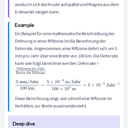
wodurch sich die Kruste aufspaltet und Magma aus dem
Erdmantel steigen kann.
Ein Beispiel für eine mathematische Beschreibung der
Dehnung in einer Riftzone ist die Berechnung der
Dehnrate. Angenommen, eine Riftzone dehnt sich um 5
mm pro Jahr über eine Breite von 100 km. Die Dehnrate
kann wie folgt berechnet werden: Dehnrate =
Dehnung pro
Jahr
Breite der
5
mm/Jahr
100
km
=
5
×
10
−
3
m/Jahr
100
×
10
3
m
=
5
×
10
−
8
Ja
Riftzone
hr
−
1
Diese Berechnung zeigt, wie schnell eine Riftzone im
Verhältnis zur Breite auseinanderzieht.