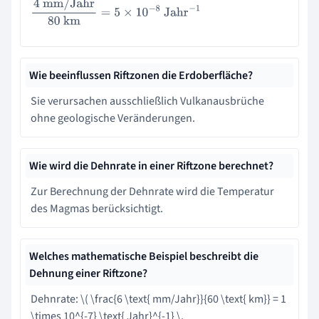
4
mm/Jahr
80
km
=
5
×
10
−
8
Jahr
−
1
Wie beeinflussen Riftzonen die Erdoberfläche?
Sie verursachen ausschließlich Vulkanausbrüche
ohne geologische Veränderungen.
Wie wird die Dehnrate in einer Riftzone berechnet?
Zur Berechnung der Dehnrate wird die Temperatur
des Magmas berücksichtigt.
Welches mathematische Beispiel beschreibt die
Dehnung einer Riftzone?
Dehnrate: \( \frac{6 \text{ mm/Jahr}}{60 \text{ km}} = 1
\times 10^{-7} \text{ Jahr}^{-1} \.