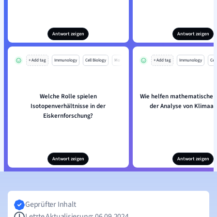
Antwort zeigen
Antwort zeigen
+ Add tag
Immunology
Cell Biology
Mo
+ Add tag
Immunology
Cell
Welche Rolle spielen
Wie helfen mathematische M
Isotopenverhältnisse in der
der Analyse von Klimaar
Eiskernforschung?
Antwort zeigen
Antwort zeigen
Geprüfter Inhalt
Letzte Aktualisierung: 06.09.2024