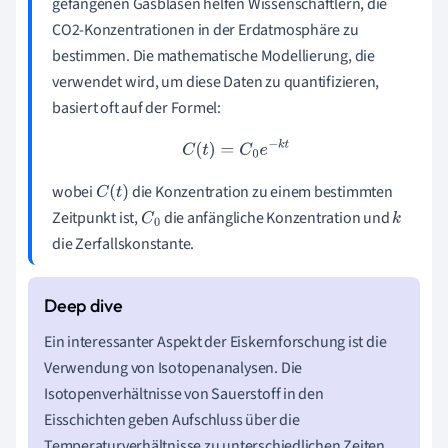
gefangenen Gasblasen helfen Wissenschaftlern, die
CO2-Konzentrationen in der Erdatmosphäre zu
bestimmen. Die mathematische Modellierung, die
verwendet wird, um diese Daten zu quantifizieren,
basiert oft auf der Formel:
C
(
t
)
=
C
0
e
−
k
t
wobei
die Konzentration zu einem bestimmten
C
(
t
)
Zeitpunkt ist,
die anfängliche Konzentration und
C
0
k
die Zerfallskonstante.
Ein interessanter Aspekt der Eiskernforschung ist die
Verwendung von Isotopenanalysen. Die
Isotopenverhältnisse von Sauerstoff in den
Eisschichten geben Aufschluss über die
Temperaturverhältnisse zu unterschiedlichen Zeiten.