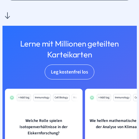
Lerne mit Millionen geteilten
Karteikarten
Leg kostenfrei los
+ Add tag
Immunology
Cell Biology
Mo
+ Add tag
Immunology
Cell
Welche Rolle spielen
Wie helfen mathematische M
Isotopenverhältnisse in der
der Analyse von Klimaar
Eiskernforschung?