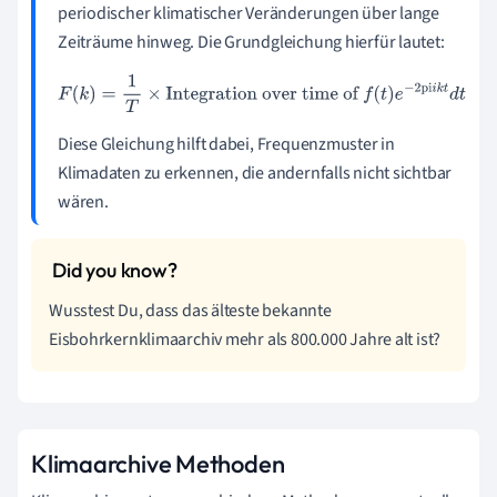
periodischer klimatischer Veränderungen über lange
Zeiträume hinweg. Die Grundgleichung hierfür lautet:
F
(
k
)
=
1
T
×
Integration over time of
f
(
t
)
e
−
2
pi
i
k
t
d
t
Diese Gleichung hilft dabei, Frequenzmuster in
Klimadaten zu erkennen, die andernfalls nicht sichtbar
wären.
Wusstest Du, dass das älteste bekannte
Eisbohrkernklimaarchiv mehr als 800.000 Jahre alt ist?
Klimaarchive Methoden