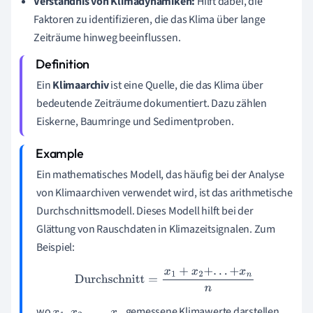
Verständnis von Klimadynamiken:
Hilft dabei, die
Faktoren zu identifizieren, die das Klima über lange
Zeiträume hinweg beeinflussen.
Ein
Klimaarchiv
ist eine Quelle, die das Klima über
bedeutende Zeiträume dokumentiert. Dazu zählen
Eiskerne, Baumringe und Sedimentproben.
Ein mathematisches Modell, das häufig bei der Analyse
von Klimaarchiven verwendet wird, ist das arithmetische
Durchschnittsmodell. Dieses Modell hilft bei der
Glättung von Rauschdaten in Klimazeitsignalen. Zum
Beispiel:
Durchschnitt
=
x
1
+
x
2
+
.
.
.
+
x
n
n
wo
gemessene Klimawerte darstellen.