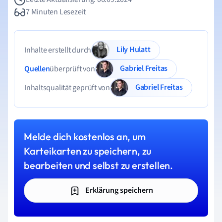
7 Minuten Lesezeit
Lily Hulatt
Inhalte erstellt durch
Gabriel Freitas
Quellen
überprüft von
Gabriel Freitas
Inhaltsqualität geprüft von
Melde dich kostenlos an, um
Karteikarten zu speichern, zu
bearbeiten und selbst zu erstellen.
Erklärung speichern