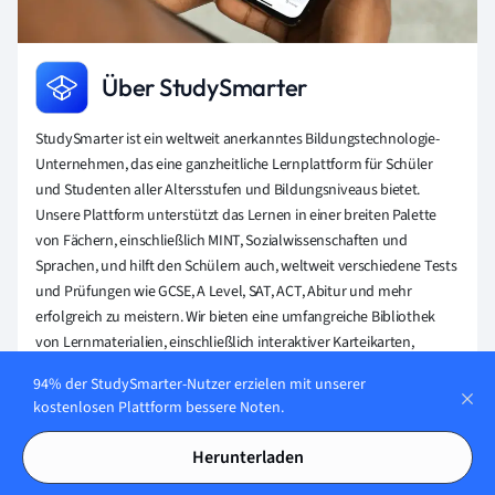
Über StudySmarter
StudySmarter ist ein weltweit anerkanntes Bildungstechnologie-
Unternehmen, das eine ganzheitliche Lernplattform für Schüler
und Studenten aller Altersstufen und Bildungsniveaus bietet.
Unsere Plattform unterstützt das Lernen in einer breiten Palette
von Fächern, einschließlich MINT, Sozialwissenschaften und
Sprachen, und hilft den Schülern auch, weltweit verschiedene Tests
und Prüfungen wie GCSE, A Level, SAT, ACT, Abitur und mehr
erfolgreich zu meistern. Wir bieten eine umfangreiche Bibliothek
von Lernmaterialien, einschließlich interaktiver Karteikarten,
umfassender Lehrbuchlösungen und detaillierter Erklärungen. Die
94% der StudySmarter-Nutzer erzielen mit unserer
fortschrittliche Technologie und Werkzeuge, die wir zur Verfügung
kostenlosen Plattform bessere Noten.
stellen, helfen Schülern, ihre eigenen Lernmaterialien zu
erstellen. Die Inhalte von StudySmarter sind nicht nur von
Herunterladen
Experten geprüft, sondern werden auch regelmäßig aktualisiert,