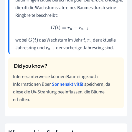
die oft die Wachstumsrate eines Baumes durch seine
Ringbreite beschreibt:
G
(
t
)
=
r
n
−
r
n
−
1
wobei
das Wachstum im Jahr
,
der aktuelle
G
(
t
)
t
r
n
Jahresring und
der vorherige Jahresring sind.
r
n
−
1
Interessanterweise können Baumringe auch
Informationen über
Sonnenaktivität
speichern, da
diese die UV-Strahlung beeinflussen, die Bäume
erhalten.