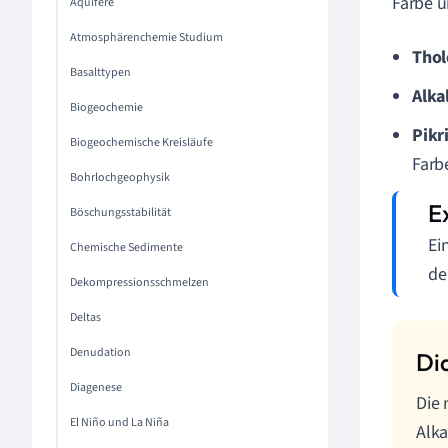
Farbe u
Aquifere
Atmosphärenchemie Studium
Thol
Basalttypen
Alka
Biogeochemie
Pikr
Biogeochemische Kreisläufe
Farbe
Bohrlochgeophysik
Böschungsstabilität
Ei
Chemische Sedimente
de
Dekompressionsschmelzen
Deltas
Denudation
Diagenese
Die 
El Niño und La Niña
Alka