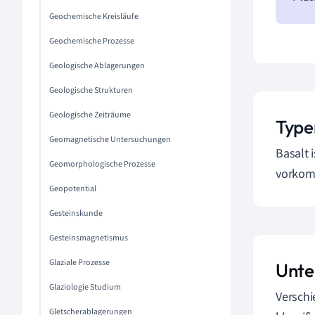
Geochemische Kreisläufe
Geochemische Prozesse
Geologische Ablagerungen
Geologische Strukturen
Geologische Zeiträume
Type
Geomagnetische Untersuchungen
Basalt 
Geomorphologische Prozesse
vorkom
Geopotential
Gesteinskunde
Gesteinsmagnetismus
Glaziale Prozesse
Unte
Glaziologie Studium
Verschi
Gletscherablagerungen