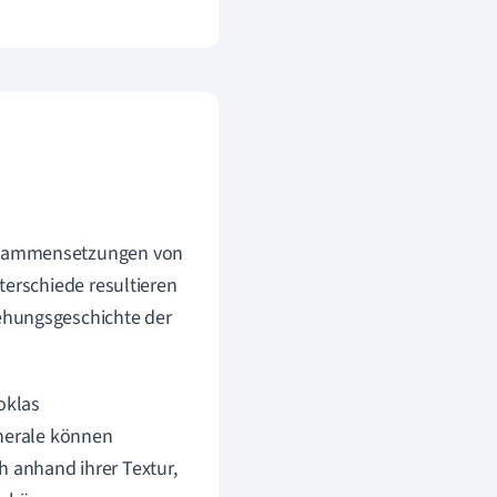
usammensetzungen von
terschiede resultieren
ehungsgeschichte der
oklas
nerale können
h anhand ihrer Textur,