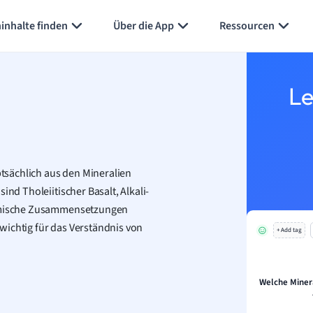
inhalte finden
Über die App
Ressourcen
Le
ptsächlich aus den Mineralien
ind Tholeiitischer Basalt, Alkali-
chemische Zusammensetzungen
wichtig für das Verständnis von
+ Add tag
Welche Minera