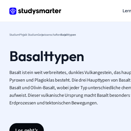
Lern
Studium
Physik Studium
Geowissenschaften
Basalttypen
Basalttypen
Basalt ist ein weit verbreitetes, dunkles Vulkangestein, das hau
Pyroxen und Plagioklas besteht. Die drei Haupttypen von Basalt s
Basalt und Olivin-Basalt, wobei jeder Typ unterschiedliche 
aufweist. Dieser vulkanische Ursprung macht Basalt besonders 
Erdprozessen und tektonischen Bewegungen.
Los geht’s