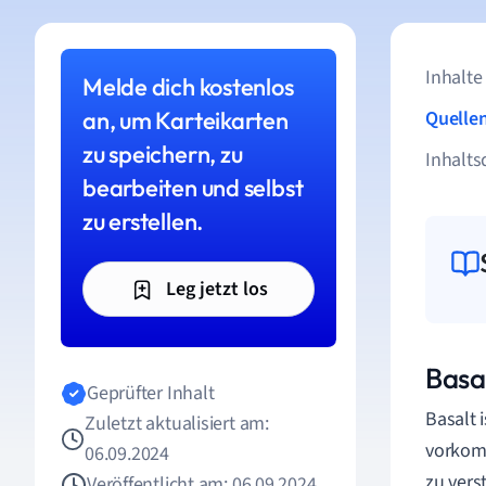
Inhalte
Melde dich kostenlos
an, um Karteikarten
Quelle
zu speichern, zu
Inhalts
bearbeiten und selbst
zu erstellen.
Leg jetzt los
Basa
Geprüfter Inhalt
Basalt 
Zuletzt aktualisiert am:
vorkomm
06.09.2024
zu vers
Veröffentlicht am: 06.09.2024