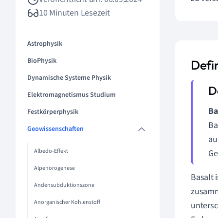
10 Minuten Lesezeit
Astrophysik
BioPhysik
Defi
Dynamische Systeme Physik
Elektromagnetismus Studium
Ba
Festkörperphysik
Ba
Geowissenschaften
au
Albedo-Effekt
Ge
Alpenorogenese
Basalt 
Andensubduktionszone
zusamm
Anorganischer Kohlenstoff
untersc