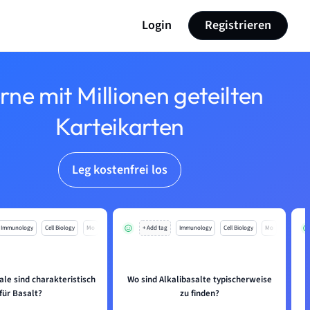
Login
Registrieren
rne mit Millionen geteilten
Karteikarten
Leg kostenfrei los
Immunology
Cell Biology
Mo
+ Add tag
Immunology
Cell Biology
Mo
le sind charakteristisch
Wo sind Alkalibasalte typischerweise
für Basalt?
zu finden?