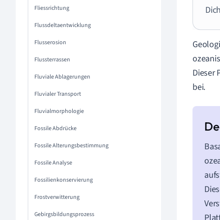
Fliessrichtung
Dic
Flussdeltaentwicklung
Flusserosion
Geologi
ozeanis
Flussterrassen
Dieser 
Fluviale Ablagerungen
bei.
Fluvialer Transport
Fluvialmorphologie
Fossile Abdrücke
Basa
Fossile Alterungsbestimmung
ozea
Fossile Analyse
aufs
Fossilienkonservierung
Dies
Frostverwitterung
Vers
Gebirgsbildungsprozess
Plat