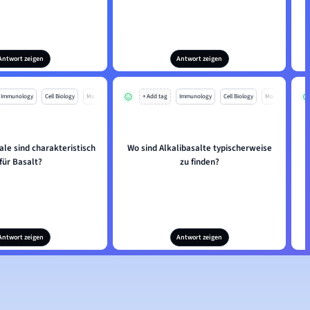
Antwort zeigen
Antwort zeigen
Immunology
Cell Biology
Mo
+ Add tag
Immunology
Cell Biology
Mo
le sind charakteristisch
Wo sind Alkalibasalte typischerweise
für Basalt?
zu finden?
Antwort zeigen
Antwort zeigen