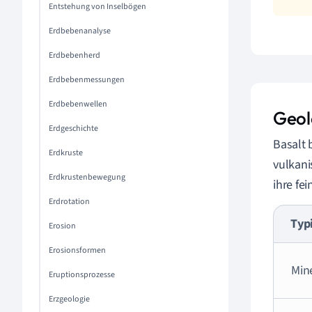
Entstehung von Inselbögen
Erdbebenanalyse
Erdbebenherd
Erdbebenmessungen
Erdbebenwellen
Geol
Erdgeschichte
Basalt 
Erdkruste
vulkani
Erdkrustenbewegung
ihre fe
Erdrotation
Typ
Erosion
Erosionsformen
Min
Eruptionsprozesse
Erzgeologie