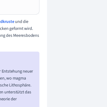
rdkruste
und die
ücken geformt wird.
erung des Meeresbodens
ur Entstehung neuer
cken, wo magma
ische Lithosphäre.
n unterstützt das
heorie der