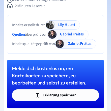
12 Minuten Lesezeit
Lily Hulatt
Inhalte erstellt durch
Gabriel Freitas
Quellen
überprüft von
Gabriel Freitas
Inhaltsqualität geprüft von
Melde dich kostenlos an, um
Karteikarten zu speichern, zu
bearbeiten und selbst zu erstellen.
Erklärung speichern