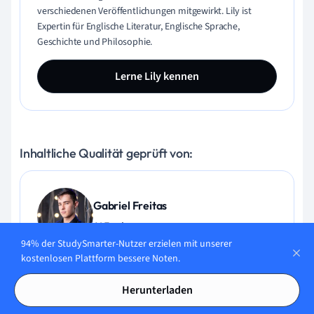
verschiedenen Veröffentlichungen mitgewirkt. Lily ist
Expertin für Englische Literatur, Englische Sprache,
Geschichte und Philosophie.
Lerne Lily kennen
Inhaltliche Qualität geprüft von:
Gabriel Freitas
AI Engineer
94% der StudySmarter-Nutzer erzielen mit unserer
kostenlosen Plattform bessere Noten.
Gabriel Freitas ist AI Engineer mit solider Erfahrung in
Softwareentwicklung, maschinellen Lernalgorithmen und
Herunterladen
generativer KI, einschließlich Anwendungen großer
Sprachmodelle (LLMs). Er hat Elektrotechnik an der