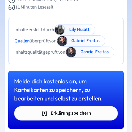
11 Minuten Lesezeit
Lily Hulatt
Inhalte erstellt durch
Gabriel Freitas
Quellen
überprüft von
Gabriel Freitas
Inhaltsqualität geprüft von
Melde dich kostenlos an, um
Karteikarten zu speichern, zu
bearbeiten und selbst zu erstellen.
Erklärung speichern