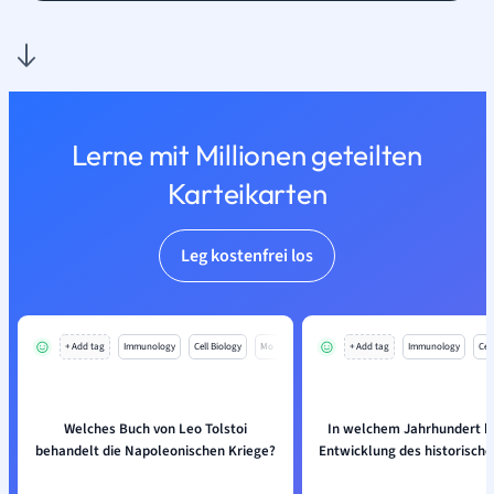
Lerne mit Millionen geteilten
Karteikarten
Leg kostenfrei los
+ Add tag
Immunology
Cell Biology
Mo
+ Add tag
Immunology
Cell
Welches Buch von Leo Tolstoi
In welchem Jahrhundert b
behandelt die Napoleonischen Kriege?
Entwicklung des historisch