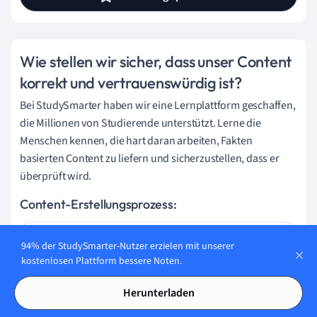
Wie stellen wir sicher, dass unser Content
korrekt und vertrauenswürdig ist?
Bei StudySmarter haben wir eine Lernplattform geschaffen,
die Millionen von Studierende unterstützt. Lerne die
Menschen kennen, die hart daran arbeiten, Fakten
basierten Content zu liefern und sicherzustellen, dass er
überprüft wird.
Content-Erstellungsprozess:
94% der StudySmarter-Nutzer erzielen mit unserer
Lily Hulatt
kostenlosen Plattform bessere Noten.
Digital Content Specialist
Herunterladen
Lily Hulatt ist Digital Content Specialist mit über drei