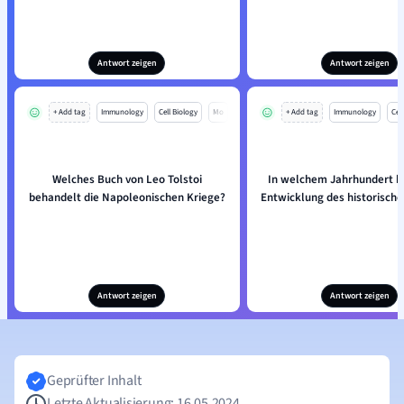
Antwort zeigen
Antwort zeigen
+ Add tag
Immunology
Cell Biology
Mo
+ Add tag
Immunology
Cell
Welches Buch von Leo Tolstoi
In welchem Jahrhundert b
behandelt die Napoleonischen Kriege?
Entwicklung des historisch
Antwort zeigen
Antwort zeigen
Geprüfter Inhalt
Letzte Aktualisierung: 16.05.2024