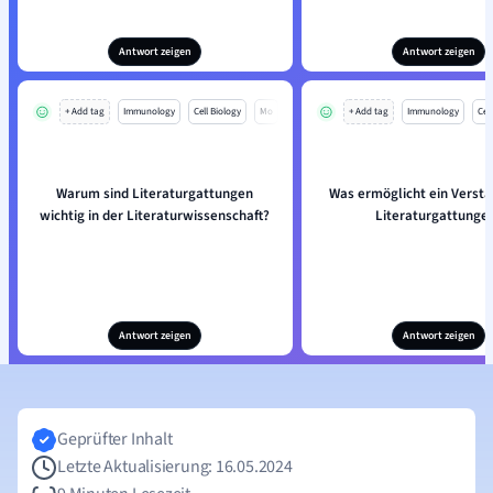
Antwort zeigen
Antwort zeigen
+ Add tag
Immunology
Cell Biology
Mo
+ Add tag
Immunology
Cell
Warum sind Literaturgattungen
Was ermöglicht ein Verstä
wichtig in der Literaturwissenschaft?
Literaturgattunge
Antwort zeigen
Antwort zeigen
Geprüfter Inhalt
Letzte Aktualisierung: 16.05.2024