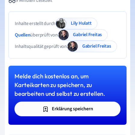
9 Minuten Lesezeit
Lily Hulatt
Inhalte erstellt durch
Gabriel Freitas
Quellen
überprüft von
Gabriel Freitas
Inhaltsqualität geprüft von
Melde dich kostenlos an, um
Karteikarten zu speichern, zu
bearbeiten und selbst zu erstellen.
Erklärung speichern