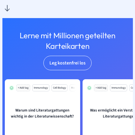
Lerne mit Millionen geteilten
Karteikarten
Leg kostenfrei los
+ Add tag
Immunology
Cell Biology
Mo
+ Add tag
Immunology
Cell
Warum sind Literaturgattungen
Was ermöglicht ein Verstä
wichtig in der Literaturwissenschaft?
Literaturgattunge