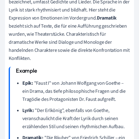
bezeichnet, umfasst Gedichte und Lieder. Die Sprache in der
Lyrik ist stark rhythmisiert und bildhaft. Hier steht die
Expression von Emotionen im Vordergrund.
Dramatik
bezieht sich auf Texte, die für eine Aufführung geschrieben
wurden, wie Theaterstücke. Charakteristisch für
dramatische Werke sind Dialoge und Monologe der
handelnden Charaktere sowie die direkte Konfrontation mit
Konflikten.
Epik:
"Faust I" von Johann Wolfgang von Goethe –
ein Drama, das tiefe philosophische Fragen und die
Tragödie des Protagonisten Dr. Faust aufgreift.
Lyrik:
"Der Erlkönig", ebenfalls von Goethe,
veranschaulicht die Kraft der Lyrik durch seinen
erzählenden Stil und seinen rhythmischen Aufbau.
Dramatik:
"Die Räuber" von Friedrich Schiller – ein