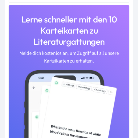
Lerne schneller mit den 10
Karteikarten zu
Literaturgattungen
Melde dich kostenlos an, um Zugriff auf all unsere
Karteikarten zu erhalten.