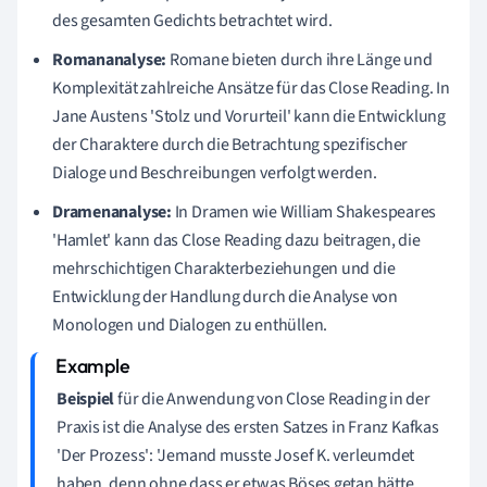
des gesamten Gedichts betrachtet wird.
Romananalyse:
Romane bieten durch ihre Länge und
Komplexität zahlreiche Ansätze für das Close Reading. In
Jane Austens 'Stolz und Vorurteil' kann die Entwicklung
der Charaktere durch die Betrachtung spezifischer
Dialoge und Beschreibungen verfolgt werden.
Dramenanalyse:
In Dramen wie William Shakespeares
'Hamlet' kann das Close Reading dazu beitragen, die
mehrschichtigen Charakterbeziehungen und die
Entwicklung der Handlung durch die Analyse von
Monologen und Dialogen zu enthüllen.
Beispiel
für die Anwendung von Close Reading in der
Praxis ist die Analyse des ersten Satzes in Franz Kafkas
'Der Prozess': 'Jemand musste Josef K. verleumdet
haben, denn ohne dass er etwas Böses getan hätte,