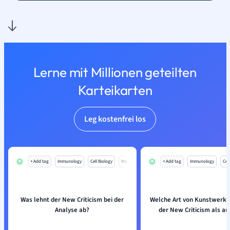
Lerne mit Millionen geteilten
Karteikarten
Leg kostenfrei los
+ Add tag
Immunology
Cell Biology
Mo
+ Add tag
Immunology
Cell
Was lehnt der New Criticism bei der
Welche Art von Kunstwerk 
Analyse ab?
der New Criticism als a