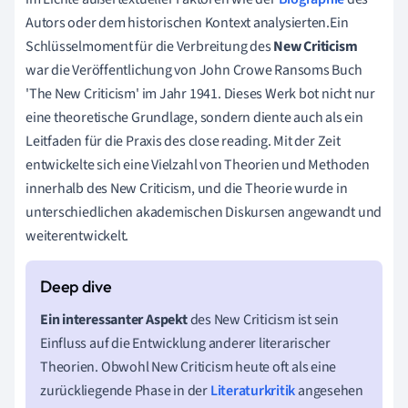
Autors oder dem historischen Kontext analysierten.Ein
Schlüsselmoment für die Verbreitung des
New Criticism
war die Veröffentlichung von John Crowe Ransoms Buch
'The New Criticism' im Jahr 1941. Dieses Werk bot nicht nur
eine theoretische Grundlage, sondern diente auch als ein
Leitfaden für die Praxis des close reading. Mit der Zeit
entwickelte sich eine Vielzahl von Theorien und Methoden
innerhalb des New Criticism, und die Theorie wurde in
unterschiedlichen akademischen Diskursen angewandt und
weiterentwickelt.
Ein interessanter Aspekt
des New Criticism ist sein
Einfluss auf die Entwicklung anderer literarischer
Theorien. Obwohl New Criticism heute oft als eine
zurückliegende Phase in der
Literaturkritik
angesehen