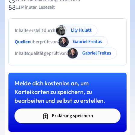
11 Minuten Lesezeit
Lily Hulatt
Inhalte erstellt durch
Gabriel Freitas
Quellen
überprüft von
Gabriel Freitas
Inhaltsqualität geprüft von
Melde dich kostenlos an, um
Karteikarten zu speichern, zu
bearbeiten und selbst zu erstellen.
Erklärung speichern