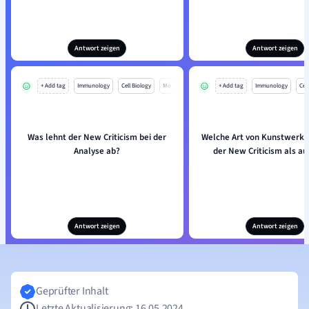
Antwort zeigen
Antwort zeigen
+ Add tag
Immunology
Cell Biology
Mo
+ Add tag
Immunology
Cell
Was lehnt der New Criticism bei der
Welche Art von Kunstwerk 
Analyse ab?
der New Criticism als a
Antwort zeigen
Antwort zeigen
Geprüfter Inhalt
Letzte Aktualisierung: 16.05.2024