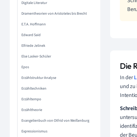
Schr
Digitale Literatur
Beru
Dramentheorien von Aristoteles bis Brecht
E.T.A. Hoffmann
Edward Said
Elfriede Jelinek
Else Lasker-Schüler
Die R
Epos
In der
L
Erzählstruktur Analyse
und zu 
Erzähltechniken
Intenti
Erzähltempo
Schrei
Erzähltheorie
untersu
Evangelienbuch von Otfrid von Weißenburg
identif
Expressionismus
der Beu