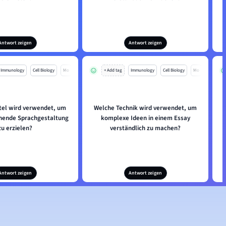
Antwort zeigen
Antwort zeigen
Immunology
Cell Biology
Mo
+ Add tag
Immunology
Cell Biology
Mo
tel wird verwendet, um
Welche Technik wird verwendet, um
hende Sprachgestaltung
komplexe Ideen in einem Essay
zu erzielen?
verständlich zu machen?
Antwort zeigen
Antwort zeigen