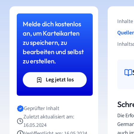
Inhalte
Melde dich kostenlos
an, um Karteikarten
Quelle
zu speichern, zu
Inhalts
bearbeiten und selbst
zu erstellen.
Leg jetzt los
Schr
Geprüfter Inhalt
Die Erf
Zuletzt aktualisiert am:
Germani
16.05.2024
auch im
Veröffentlicht am: 16.05.2024