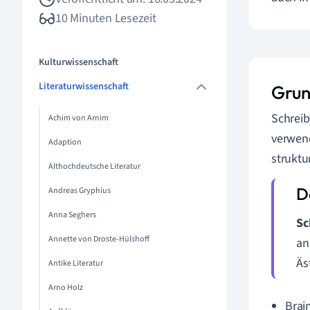
10 Minuten Lesezeit
Kulturwissenschaft
Literaturwissenschaft
Grun
Schreib
Achim von Arnim
verwend
Adaption
struktu
Althochdeutsche Literatur
Andreas Gryphius
Anna Seghers
Sc
Annette von Droste-Hülshoff
an
Äs
Antike Literatur
Arno Holz
Brai