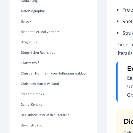
Aufklärung
Frei
Autobiographie
Rhet
Barock
Biedermeier und Vormärz
Stru
Biographie
Diese T
literar
Bürgerlicher Realismus
Christa Wolf
Christian Hoffmann von Hoffmannswaldau
Ei
Christoph Martin Wieland
Un
Gr
Cleanth Brooks
Daniel Kehlmann
Das Unbewusste in der Literatur
Dekonstruktion