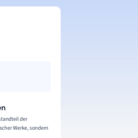
en
standteil der
rischer Werke, sondern