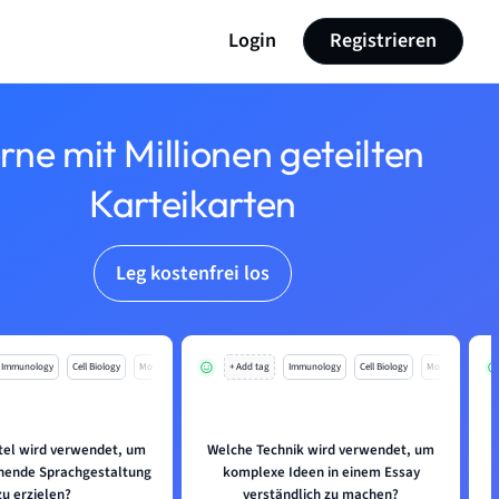
Login
Registrieren
rne mit Millionen geteilten
Karteikarten
Leg kostenfrei los
Immunology
Cell Biology
Mo
+ Add tag
Immunology
Cell Biology
Mo
tel wird verwendet, um
Welche Technik wird verwendet, um
hende Sprachgestaltung
komplexe Ideen in einem Essay
zu erzielen?
verständlich zu machen?