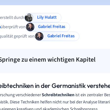
Lily Hulatt
 erstellt durch
Gabriel Freitas
n
überprüft von
Gabriel Freitas
qualität geprüft von
Springe zu einem wichtigen Kapitel
eibtechniken in der Germanistik versteh
orschung verschiedener
Schreibtechniken
ist ein zentraler Be
stik. Diese Techniken helfen nicht nur bei der Analyse litera
 eigenen kreativen und akademischen Schreibprozess.