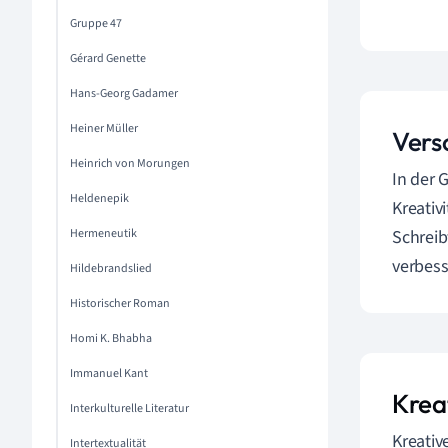
Gruppe 47
Gérard Genette
Hans-Georg Gadamer
Heiner Müller
Vers
Heinrich von Morungen
In der 
Heldenepik
Kreativ
Hermeneutik
Schreib
verbess
Hildebrandslied
Historischer Roman
Homi K. Bhabha
Immanuel Kant
Krea
Interkulturelle Literatur
Kreativ
Intertextualität