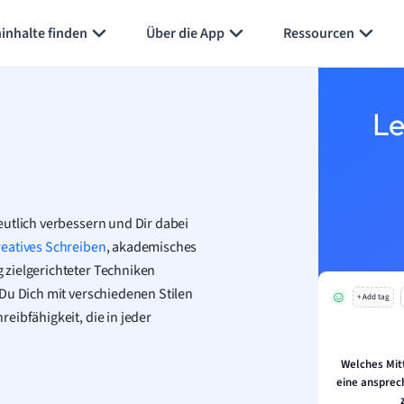
inhalte finden
Über die App
Ressourcen
Le
eutlich verbessern und Dir dabei
reatives Schreiben
, akademisches
 zielgerichteter Techniken
Du Dich mit verschiedenen Stilen
+ Add tag
eibfähigkeit, die in jeder
Welches Mit
eine ansprec