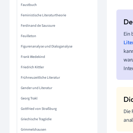
Faustbuch
Feministische Literaturtheorie
Ferdinand de Saussure
Ein 
Feuilleton
Lite
Figurenanalyse und Dialoganalyse
kann
Frank Wedekind
waru
Friedrich Kittler
Inte
Frühneuzeitliche Literatur
Gender und Literatur
Georg Trakl
Gottfried von Straßburg
Die 
anal
Griechische Tragödie
Grimmelshausen